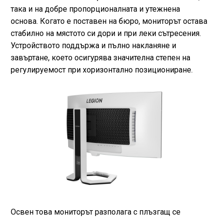
така и на добре пропорционалната и утежнена
основа. Когато е поставен на бюро, мониторът остава
стабилно на мястото си дори и при леки сътресения.
Устройството поддържа и пълно накланяне и
завъртане, което осигурява значителна степен на
регулируемост при хоризонтално позициониране.
Освен това мониторът разполага с плъзгащ се