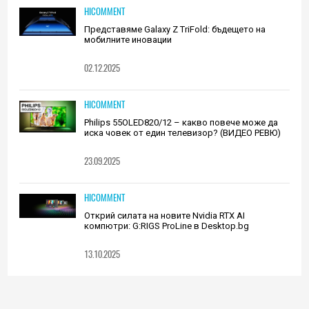
HICOMMENT
Представяме Galaxy Z TriFold: бъдещето на
мобилните иновации
02.12.2025
HICOMMENT
Philips 55OLED820/12 – какво повече може да
иска човек от един телевизор? (ВИДЕО РЕВЮ)
23.09.2025
HICOMMENT
Открий силата на новите Nvidia RTX AI
компютри: G:RIGS ProLine в Desktop.bg
13.10.2025