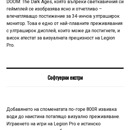
DOOM: The Dark Ages, която въпреки светкавичния си
геймплей се изобразява ясно и отчетливо –
впечатляващо постижение за 34-инчов ултраширок
монитор. Това е едно от най-плавните преживявания
с ултраширок дисплей, които може да постигнете, и
висок атестат за визуалната прецизност на Legion
Pro.
Софтуерни екстри
Добавянето на споменатата по-горе 800R извивка
води до наистина потапящо визуално преживяване.
Играенето на игри на Legion Pro е истинско