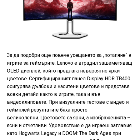
За да подобри още повече усещането за „потапяне“ в
игрите за геймърите, Lenovo е вградил зашеметяващ
OLED дисплей, който предлага невероятно ярки
цветове. Сертифицираният панел Display HDR TB400
осигурява дълбоки и наситени цветове и представя
всеки детайл както в игрите, така и във
видеоклиповете. При визуалните тестове с видео и
геймплей резултатите бяха просто
великолепни. Цветовете са ярки, а изображенията –
ясни и отчетливи. Удоволствие е да играеш заглавия
като Hogwarts Legacy и DOOM: The Dark Ages при