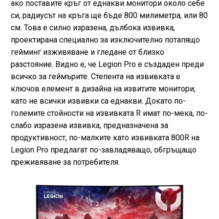
ако поставите кръг от еднакви монитори около себе
си, радиусът на кръга ще бъде 800 милиметра, или 80
см. Това е силно изразена, дълбока извивка,
проектирана специално за изключително потапящо
гейминг изживяване и гледане от близко
разстояние. Видно е, че Legion Pro е създаден преди
всичко за геймърите. Степента на извивката е
ключов елемент в дизайна на извитите монитори,
като не всички извивки са еднакви. Докато по-
големите стойности на извивката R имат по-мека, по-
слабо изразена извивка, предназначена за
продуктивност, по-малките като извивката 800R на
Legion Pro предлагат по-завладяващо, обгръщащо
преживяване за потребителя.