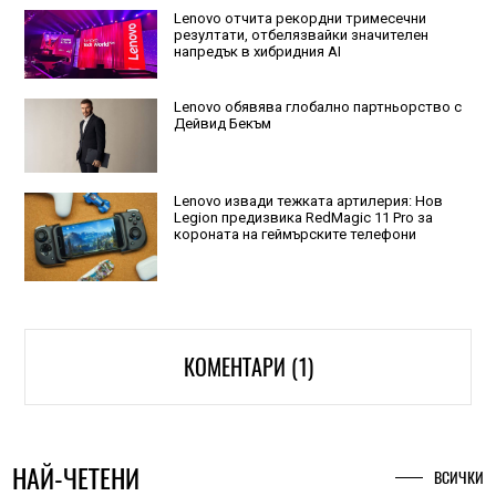
Lenovo отчита рекордни тримесечни
резултати, отбелязвайки значителен
напредък в хибридния AI
Lenovo обявява глобално партньорство с
Дейвид Бекъм
Lenovo извади тежката артилерия: Нов
Legion предизвика RedMagic 11 Pro за
короната на геймърските телефони
КОМЕНТАРИ (1)
НАЙ-ЧЕТЕНИ
ВСИЧКИ