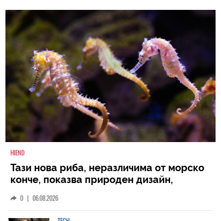
HIEND
Тази нова риба, неразличима от морско
конче, показва природен дизайн,
основан на уникалност и заемки
0
|
06.08.2026
TECH