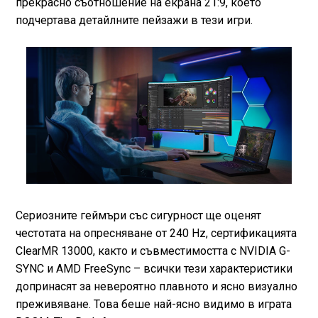
прекрасно съотношение на екрана 21:9, което
подчертава детайлните пейзажи в тези игри.
Сериозните геймъри със сигурност ще оценят
честотата на опресняване от 240 Hz, сертификацията
ClearMR 13000, както и съвместимостта с NVIDIA G-
SYNC и AMD FreeSync – всички тези характеристики
допринасят за невероятно плавното и ясно визуално
преживяване. Това беше най-ясно видимо в играта