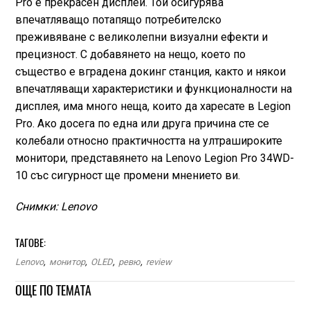
Pro е прекрасен дисплей. Той осигурява
впечатляващо потапящо потребителско
преживяване с великолепни визуални ефекти и
прецизност. С добавянето на нещо, което по
същество е вградена докинг станция, както и някои
впечатляващи характеристики и функционалности на
дисплея, има много неща, които да харесате в Legion
Pro. Ако досега по една или друга причина сте се
колебали относно практичността на ултрашироките
монитори, представянето на Lenovo Legion Pro 34WD-
10 със сигурност ще промени мнението ви.
Снимки: Lenovo
ТАГОВЕ:
Lenovo
,
монитор
,
OLED
,
ревю
,
review
ОЩЕ ПО ТЕМАТА