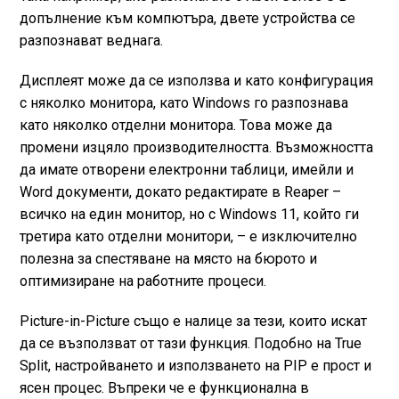
допълнение към компютъра, двете устройства се
разпознават веднага.
Дисплеят може да се използва и като конфигурация
с няколко монитора, като Windows го разпознава
като няколко отделни монитора. Това може да
промени изцяло производителността. Възможността
да имате отворени електронни таблици, имейли и
Word документи, докато редактирате в Reaper –
всичко на един монитор, но с Windows 11, който ги
третира като отделни монитори, – е изключително
полезна за спестяване на място на бюрото и
оптимизиране на работните процеси.
Picture-in-Picture също е налице за тези, които искат
да се възползват от тази функция. Подобно на True
Split, настройването и използването на PIP е прост и
ясен процес. Въпреки че е функционална в