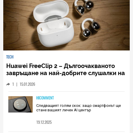
TECH
Huawei FreeClip 2 – Дългоочакваното
завръщане на най-добрите слушалки на
Huawei (РЕВЮ)
1
|
15.01.2026
HICOMMENT
Следващият голям скок: защо смартфонът ще
стане вашият личен AI център
19.12.2025