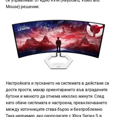
се управляват от едно KVM (Keyboard, Video and
Mouse) решение.
Настройката и пускането на системата в действие са
доста прости, макар ориентирането във вградените
бутони и менюто да отнема няколко минути. След
като обаче системата е настроена, превключването
между източниците става бързо и безпроблемно.
Така например, ако разполагате с Xbox Series S в