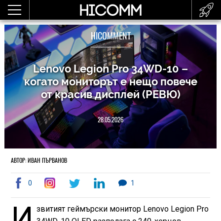
HICOMMENT
Lenovo Legion Pro 34WD-10 –
когато мониторът е нещо повече
от красив дисплей (РЕВЮ)
28.05.2026
АВТОР: ИВАН ПЪРВАНОВ
0
1
И
звитият геймърски монитор Lenovo Legion Pro