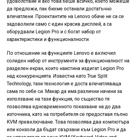
удоволствие и ако това беше всичко, което можеше
да предложи, пак бихме останали достатъчно
впечатлени. Проектантите на Lenovo обаче не са се
задоволили само с един красив дисплей, а са
оборудвали Legion Pro и с богат набор от
характеристики и функционалности.
По отношение на функциите Lenovo е включил
солиден набор от инструменти за функционалност на
разделен екран, които наистина издигат Legion Pro
над конкуренцията. Известна като True Split
Technology, тази технология е доста впечатляваща
сама по себе си. Макар да има различни начини за
използване на тази функция, по същество тя
позволява едновременното показване на до два
източника, като на потребителя се предоставя пълно
KVM превключване. Това позволява два компютъра
или конзоли да бъдат свързани към Legion Pro и да