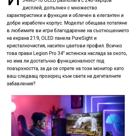
34WD-10 OLED разполага с 240-херцов
дисплей, допълнен с множество
характеристики и функции и облечен в елегантен и
добре изработен корпус. Моделът обещава потапяне
в любимите ви игри благодарение на съотношението
на екрана 21:9, OLED панела PureSight и
кристалночистия, наситен цветови профил. Всичко
това прави Legion Pro 34" истинска наслада за окото,
но има ли достатъчно функционалност под
повърхността, за да се спрете на този монитор като
ваш следващ прозорец към света на дигиталните
забавления?