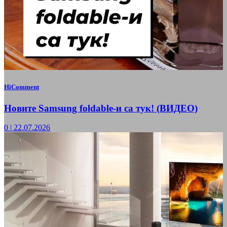
HiComment
Новите Samsung foldable-и са тук! (ВИДЕО)
0
|
22.07.2026