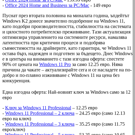
-
Office 2024 Home and Business за PC/Mac
- 149 евро
Пуснат през втората половина на миналата година, ъпдейтът
Windows K2 донесе значително подобрение на Windows 11,
като подобри производителността, стабилността на системата
и цялостното потребителско преживяване. Тази актуализация
оптимизира управлението на системните ресурси, намалява
латентността при критични процеси и подобрява
съвместимостта на драйверите, като гарантира, че Windows 11
остава бърз, надежден и подготвен за бъдещето. Днес Windows
е в центъра на вниманието с тази изгодна оферта: спестете
90% от цената на
Windows 11 Pro
за само 12.25 евро. Няма
причина да чакате – актуализирайте сега и се насладете на по-
добро и по-плавно изживяване с Windows 11 на цена без
конкуренция.
Една изгодна оферта: Най-новият ключ за Windows само за 12
евро
-
Ключ за Windows 11 Professional
– 12.25 евро
-
Windows 11 Professional – 2 ключа
– 24.25 евро (само 12.13
евро на ключ)
-
Windows 11 Professional – 3 ключа
– 35.25 евро (само 11.75
евро/ключ)
-
Windows 11 Professional – 5 ключа
– 53.25 евро (само 10.65