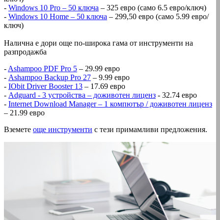
-
Windows 10 Pro – 50 ключа
– 325 евро (само 6.5 евро/ключ)
-
Windows 10 Home – 50 ключа
– 299,50 евро (само 5.99 евро/
ключ)
Налична е дори още по-широка гама от инструменти на
разпродажба
-
Ashampoo PDF Pro 5
– 29.99 евро
-
Ashampoo Backup Pro 27
– 9.99 евро
-
IObit Driver Booster 13
– 17.69 евро
-
Adguard - 3 устройства – доживотен лиценз
- 32.74 евро
-
Internet Download Manager – 1 компютър / доживотен лиценз
– 21.99 евро
Вземете
още инструменти
с тези примамливи предложения.