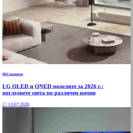
HiComment
LG OLED и QNED моделите за 2026 г.:
погледнете света по различен начин
2
|
13.07.2026