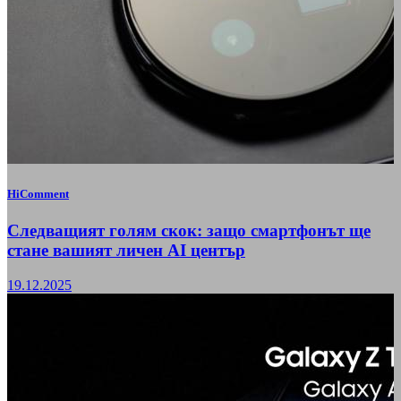
HiComment
Следващият голям скок: защо смартфонът ще
стане вашият личен AI център
19.12.2025