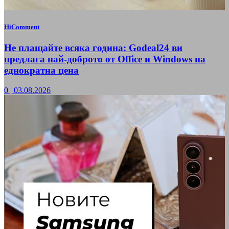
HiComment
Не плащайте всяка година: Godeal24 ви
предлага най-доброто от Office и Windows на
еднократна цена
0
|
03.08.2026