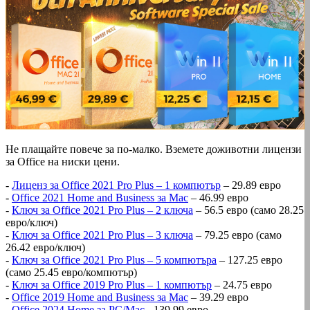
Не плащайте повече за по-малко. Вземете доживотни лицензи
за Office на ниски цени.
-
Лиценз за Office 2021 Pro Plus – 1 компютър
– 29.89 евро
-
Office 2021 Home and Business за Mac
– 46.99 евро
-
Ключ за Office 2021 Pro Plus – 2 ключа
– 56.5 евро (само 28.25
евро/ключ)
-
Ключ за Office 2021 Pro Plus – 3 ключа
– 79.25 евро (само
26.42 евро/ключ)
-
Ключ за Office 2021 Pro Plus – 5 компютъра
– 127.25 евро
(само 25.45 евро/компютър)
-
Ключ за Office 2019 Pro Plus – 1 компютър
– 24.75 евро
-
Office 2019 Home and Business за Mac
– 39.29 евро
-
Office 2024 Home за PC/Mac
- 139.99 евро