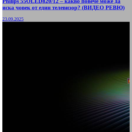
Philips 55OLED820/12 – какво повече може да
иска човек от един телевизор? (ВИДЕО РЕВЮ)
23.09.2025