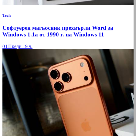
Tech
Софтуерен магьосник прехвърли Word за
Windows 1.1a от 1990 г. на Windows 11
0
|
Преди 19 ч.