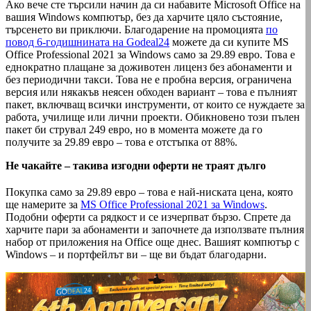
Ако вече сте търсили начин да си набавите Microsoft Office на
вашия Windows компютър, без да харчите цяло състояние,
търсенето ви приключи. Благодарение на промоцията
по
повод 6-годишнината на Godeal24
можете да си купите MS
Office Professional 2021 за Windows само за 29.89 евро. Това е
еднократно плащане за доживотен лиценз без абонаменти и
без периодични такси. Това не е пробна версия, ограничена
версия или някакъв неясен обходен вариант – това е пълният
пакет, включващ всички инструменти, от които се нуждаете за
работа, училище или лични проекти. Обикновено този пълен
пакет би струвал 249 евро, но в момента можете да го
получите за 29.89 евро – това е отстъпка от 88%.
Не чакайте – такива изгодни оферти не траят дълго
Покупка само за 29.89 евро – това е най-ниската цена, която
ще намерите за
MS Office Professional 2021 за Windows
.
Подобни оферти са рядкост и се изчерпват бързо. Спрете да
харчите пари за абонаменти и започнете да използвате пълния
набор от приложения на Office още днес. Вашият компютър с
Windows – и портфейлът ви – ще ви бъдат благодарни.