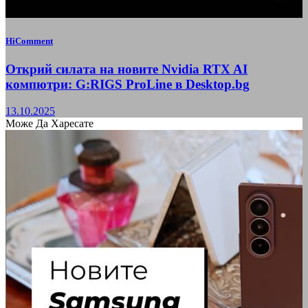
HiComment
Открий силата на новите Nvidia RTX AI
компютри: G:RIGS ProLine в Desktop.bg
13.10.2025
Може Да Харесате