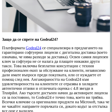
Защо да се спрете на Godeal24?
Платформата
Godeal24
се специализира в предлагането на
гарантирани софтуерни лицензи с дигитална доставка (което
означава, че няма разходи за доставка). Освен самия лицензен
ключ за софтуера не се налага да плащате никакви други
такси. Това включва безплатни консултации с техния
професионален екип за обслужване на клиенти, независимо
дали имате въпроси преди покупката, или се нуждаете от
помощ след нея. Ангажираността на Godeal24 към
удовлетвореността на клиентите се отразява в хилядите
автентични отзиви и отличната оценка с 4.8 звезди в
Trustpilot. Ако търсите достъпен начин да активирате лиценза
си за постоянно, то Godeal24 е точно това, което ви трябва.
Всички ключове са оригинални продукти на Microsoft, така че
не чакайте: направете поръчката си, докато кодът за отстъпка
все още е валиден.