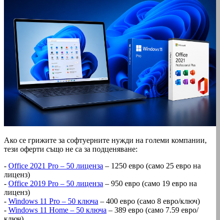
Ако се грижите за софтуерните нужди на големи компании,
тези оферти също не са за подценяване:
-
Office 2021 Pro – 50 лиценза
– 1250 евро (само 25 евро на
лиценз)
-
Office 2019 Pro – 50 лиценза
– 950 евро (само 19 евро на
лиценз)
-
Windows 11 Pro – 50 ключа
– 400 евро (само 8 евро/ключ)
-
Windows 11 Home – 50 ключа
– 389 евро (само 7.59 евро/
ключ)