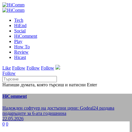
Tech
HiEnd
Social
HiComment
Play
How To
Review
Hicast
Like
Follow
Follow
Follow
Follow
Напиши думата, която търсиш и натисни Enter
HiComment
Надежден софтуер на достъпни цени: Godeal24 раздава
подаръците за 6-ата годишнина
22.05.2026
0
0