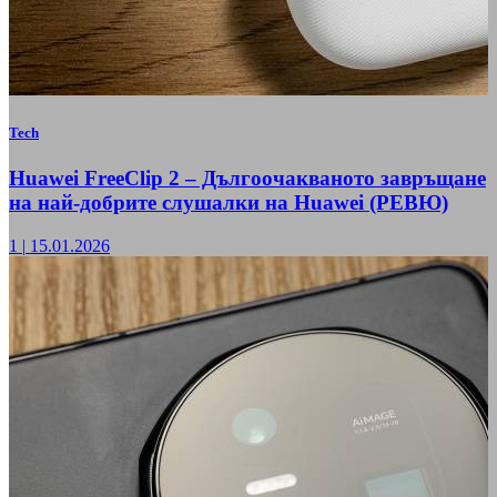
Tech
Huawei FreeClip 2 – Дългоочакваното завръщане
на най-добрите слушалки на Huawei (РЕВЮ)
1
|
15.01.2026