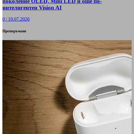
поколение OLED, Mini LED и още по-
интелигентен Vision AI
0
|
10.07.2026
Препоръчано