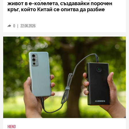
TECH
Опасни батерии от е-коли намират нов
живот в е-колелета, създавайки порочен
кръг, който Китай се опитва да разбие
0
|
22.06.2026