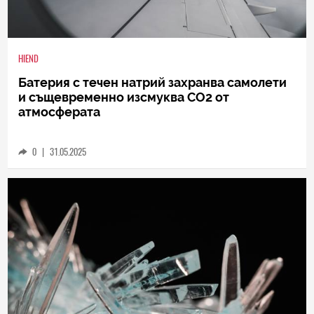
HIEND
Батерия с течен натрий захранва самолети
и същевременно изсмуква CO2 от
атмосферата
0
|
31.05.2025