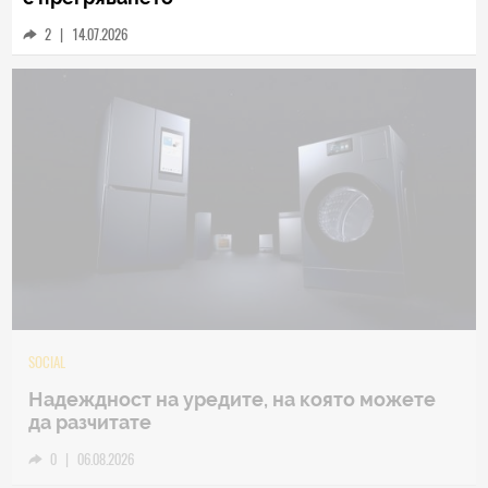
2
|
14.07.2026
TECH
Samsung Galaxy Z Fold8 Ultra – ново име,
познато представяне