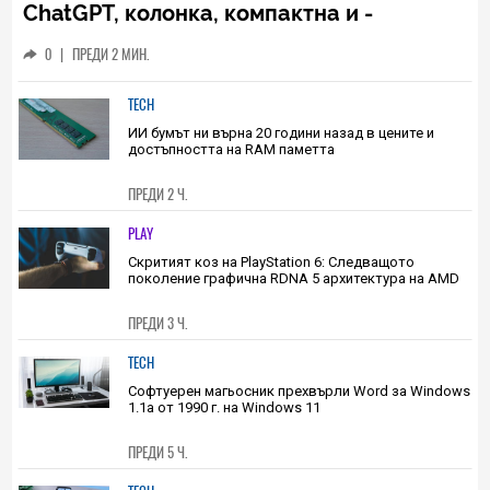
TECH
Умната джаджа на OpenAI: с камери,
ChatGPT, колонка, компактна и -
изненада - скъпа
0
|
ПРЕДИ 2 МИН.
TECH
ИИ бумът ни върна 20 години назад в цените и
достъпността на RAM паметта
ПРЕДИ 2 Ч.
PLAY
Скритият коз на PlayStation 6: Следващото
поколение графична RDNA 5 архитектура на AMD
ПРЕДИ 3 Ч.
TECH
Софтуерен магьосник прехвърли Word за Windows
1.1a от 1990 г. на Windows 11