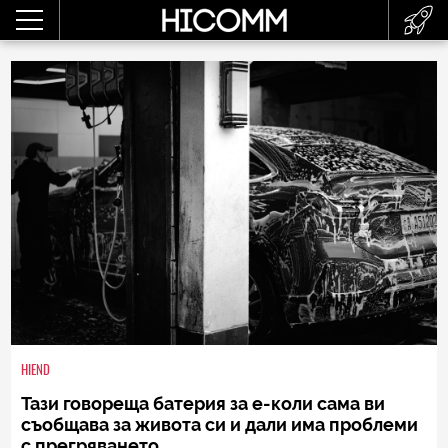
HIEND
Тази говореща батерия за е-коли сама ви
съобщава за живота си и дали има проблеми
с прегряването