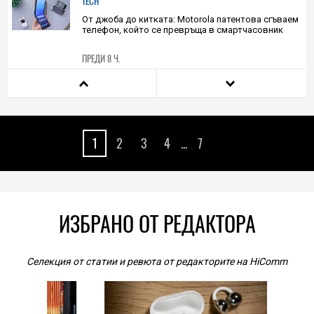
ПРЕДИ 5 Ч.
TECH
От джоба до китката: Motorola патентова сгъваем
телефон, който се превръща в смартчасовник
ПРЕДИ 8 Ч.
HIEND
Този спътник на Марс може би крие
доказателства за древна космическа катастрофа
1
2
3
4
...
7
08.08.2026
HIEND
Соларен билет за космоса: Това е възможната
технология, необходима за достигане на други
звездни системи
ИЗБРАНО ОТ РЕДАКТОРА
08.08.2026
TECH
Селекция от статии и ревюта от редакторите на HiComm
Злато, сребро, крокодилска кожа и малко