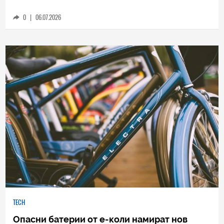
просто? Това видео на iFixit ще ви накара да
промените мнението си
0
|
06.07.2026