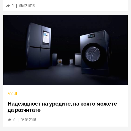
1
|
05.02.2016
TECH
Samsung Galaxy Z Fold8 Ultra – ново име,
познато представяне