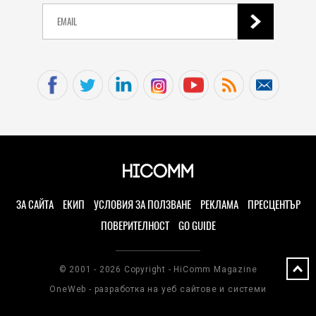
06.08.2026
PLAY
Получавай бюлетин по email
Тази позлатена, но неработеща дискета с Doom на
цена 30 долара е на границата между ретрото и
кича
06.08.2026
TECH
Бездънно поскъпване: Водещите производители
на РС дъна Asus, MSI и Gigabyte вдигат цените с до
50 процента
06.08.2026
TECH
Новият смартфон на Poco обещава ъпдейти до
2032 г. и батерия за 3 дни, така че да не искате
никога да се разделите с него
ЗА САЙТА
ЕКИП
УСЛОВИЯ ЗА ПОЛЗВАНЕ
РЕКЛАМА
ПРЕСЦЕНТЪР
06.08.2026
ПОВЕРИТЕЛНОСТ
GO GUIDE
TECH
Юбилейният iPhone и сгъваемият iPhone Fold:
всичко, което знаем към днешна дата
© 2001 - 2026 Copyright - HiComm Magazine