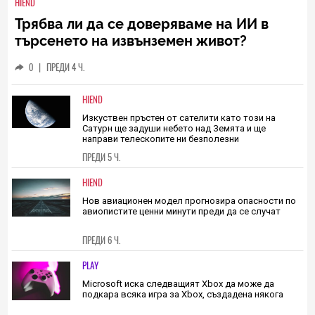
HIEND
Трябва ли да се доверяваме на ИИ в
търсенето на извънземен живот?
Учените не са убедени
0
|
ПРЕДИ 4 Ч.
HIEND
Изкуствен пръстен от сателити като този на
Сатурн ще задуши небето над Земята и ще
направи телескопите ни безполезни
ПРЕДИ 5 Ч.
HIEND
Нов авиационен модел прогнозира опасности по
авиопистите ценни минути преди да се случат
ПРЕДИ 6 Ч.
PLAY