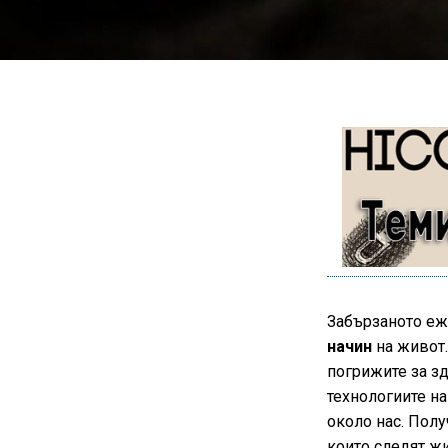
Забързаното еж
начин
на живот.
погрижите за зд
технологиите на
около нас. Полу
които следят жи