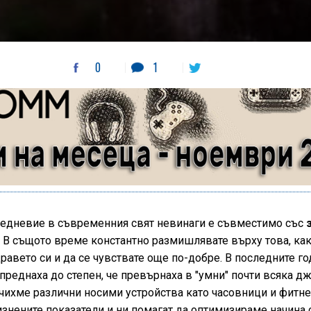
0
1
едневие в съвременния свят невинаги е съвместимо със
 В същото време константно размишлявате върху това, как
равето си и да се чувствате още по-добре. В последните г
преднаха до степен, че превърнаха в "умни" почти всяка д
чихме различни носими устройства като часовници и фитне
знените показатели и ни помагат да оптимизираме начина 