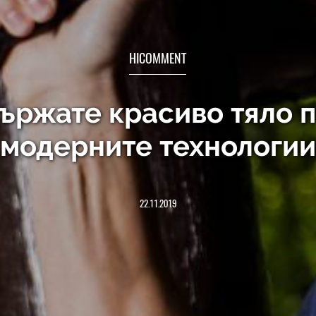
HICOMMENT
държате красиво тяло 
модерните технологии
22.11.2019