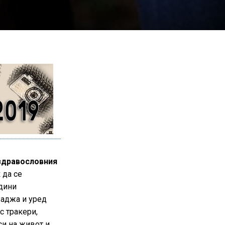
здравословния
 да се
одини
жаджа и уред
с тракери,
си на живот и