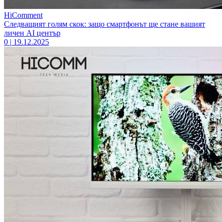
HiComment
Следващият голям скок: защо смартфонът ще стане вашият
личен AI център
0
|
19.12.2025