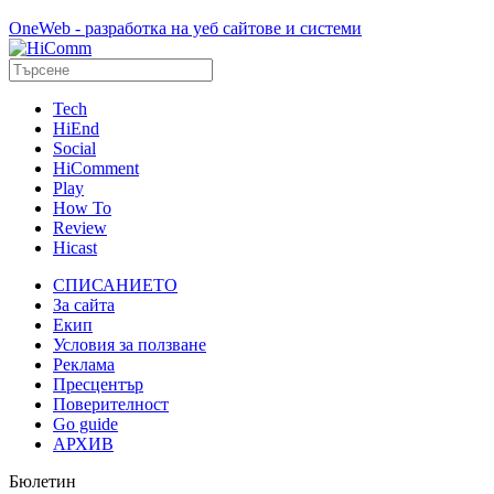
OneWeb - разработка на уеб сайтове и системи
Tech
HiEnd
Social
HiComment
Play
How To
Review
Hicast
СПИСАНИЕТО
За сайта
Екип
Условия за ползване
Реклама
Пресцентър
Поверителност
Go guide
АРХИВ
Бюлетин