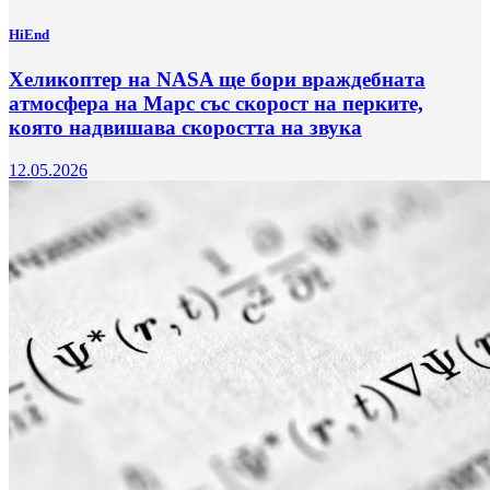
HiEnd
Хеликоптер на NASA ще бори враждебната
атмосфера на Марс със скорост на перките,
която надвишава скоростта на звука
12.05.2026