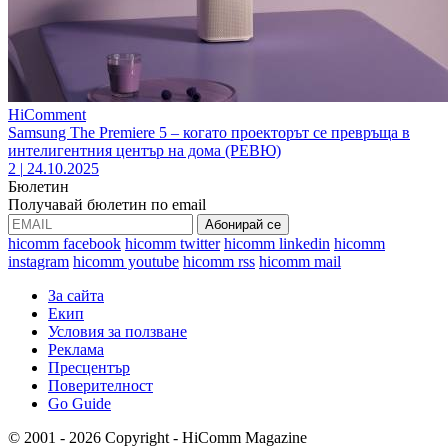
HiComment
Samsung The Premiere 5 – когато проекторът се превръща в
интелигентния център на дома (РЕВЮ)
2
|
24.10.2025
Бюлетин
Получавай бюлетин по email
hicomm facebook
hicomm twitter
hicomm linkedin
hicomm
instagram
hicomm youtube
hicomm rss
hicomm mail
За сайта
Екип
Условия за ползване
Реклама
Пресцентър
Поверителност
Go Guide
© 2001 - 2026 Copyright - HiComm Magazine