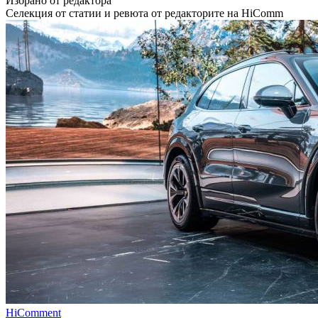
Избрано от редактора
Селекция от статии и ревюта от редакторите на HiComm
HiComment