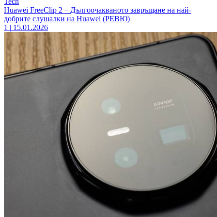
Tech
Huawei FreeClip 2 – Дългоочакваното завръщане на най-
добрите слушалки на Huawei (РЕВЮ)
1
|
15.01.2026