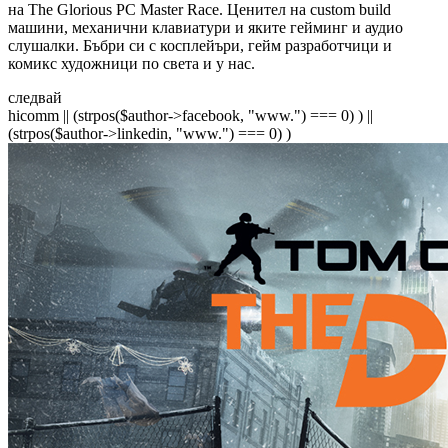
на The Glorious PC Master Race. Ценител на custom build
машини, механични клавиатури и яките гейминг и аудио
слушалки. Бъбри си с косплейъри, гейм разработчици и
комикс художници по света и у нас.
следвай
hicomm
|| (strpos($author->facebook, "www.") === 0) )
||
(strpos($author->linkedin, "www.") === 0) )