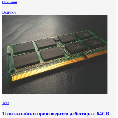
Най-нови
Всички
Tech
Този китайски производител дебютира с 64GB