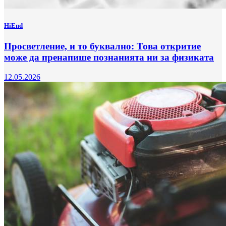
HiEnd
Просветление, и то буквално: Това откритие
може да пренапише познанията ни за физиката
12.05.2026