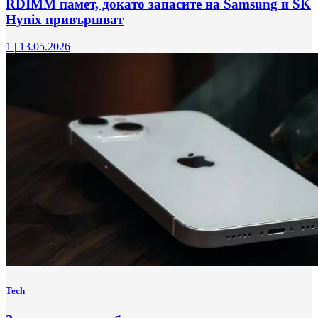
RDIMM памет, докато запасите на Samsung и SK
Hynix привършват
1
|
13.05.2026
Tech