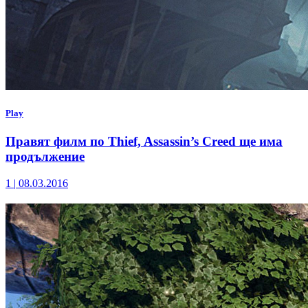
Play
Правят филм по Thief, Assassin’s Creed ще има
продължение
1
|
08.03.2016