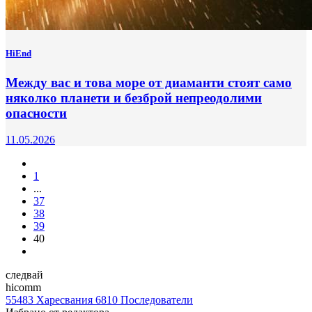
HiEnd
Между вас и това море от диаманти стоят само
няколко планети и безброй непреодолими
опасности
11.05.2026
1
...
37
38
39
40
следвай
hicomm
55483
Харесвания
6810
Последователи