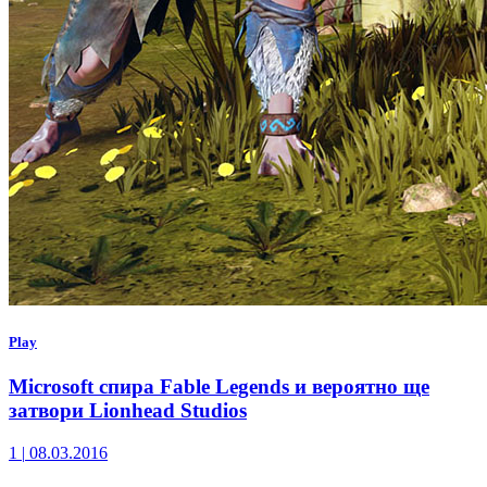
Play
Microsoft спира Fable Legends и вероятно ще
затвори Lionhead Studios
1
|
08.03.2016