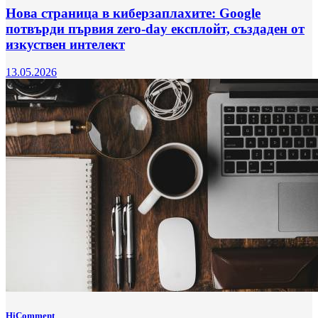
Нова страница в киберзаплахите: Google
потвърди първия zero-day експлойт, създаден от
изкуствен интелект
13.05.2026
HiComment