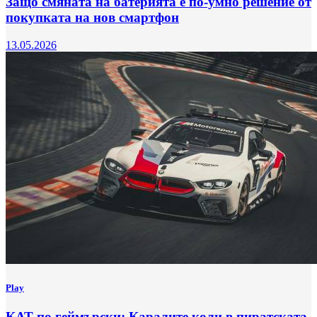
Защо смяната на батерията е по-умно решение от
покупката на нов смартфон
13.05.2026
Play
КАТ по геймърски: Каралите коли в пиратската