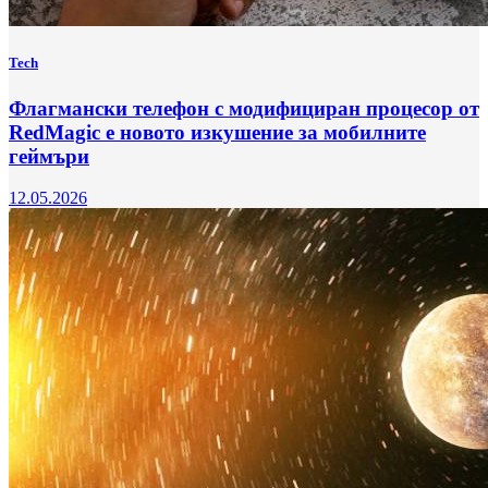
Tech
Флагмански телефон с модифициран процесор от
RedMagic е новото изкушение за мобилните
геймъри
12.05.2026