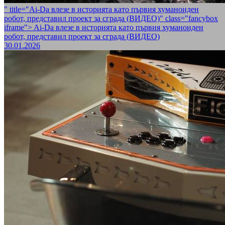
" title="Ai-Da влезе в историята като първия хуманоиден
робот, представил проект за сграда (ВИДЕО)" class="fancybox
iframe">
Ai-Da влезе в историята като първия хуманоиден
робот, представил проект за сграда (ВИДЕО)
30.01.2026