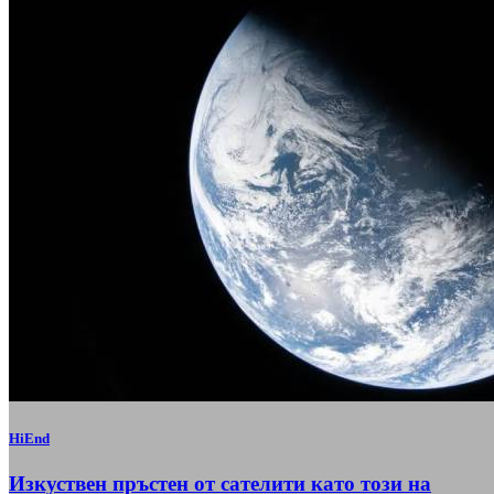
HiEnd
Изкуствен пръстен от сателити като този на