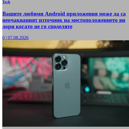
Tech
Вашите любими Android приложения може да са
неочакваният източник на местоположението ви
дори когато не го споделяте
0
|
07.08.2026