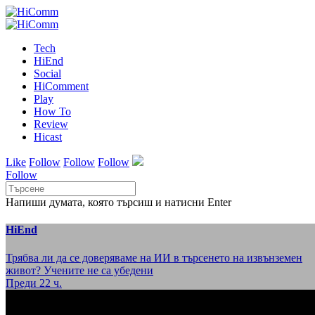
Tech
HiEnd
Social
HiComment
Play
How To
Review
Hicast
Like
Follow
Follow
Follow
Follow
Напиши думата, която търсиш и натисни Enter
HiEnd
Трябва ли да се доверяваме на ИИ в търсенето на извънземен
живот? Учените не са убедени
Преди 22 ч.