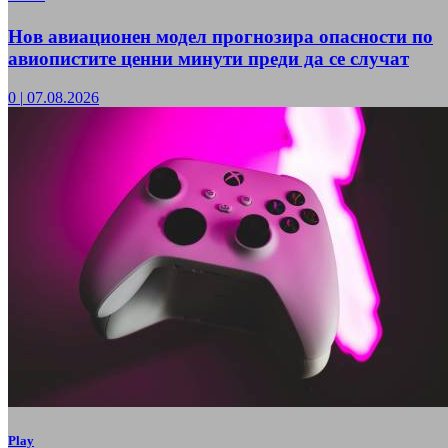
Нов авиационен модел прогнозира опасности по
авиопистите ценни минути преди да се случат
0
|
07.08.2026
Play