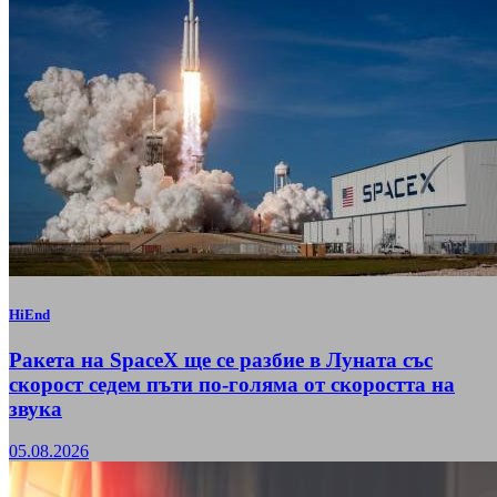
HiEnd
Ракета на SpaceX ще се разбие в Луната със
скорост седем пъти по-голяма от скоростта на
звука
05.08.2026