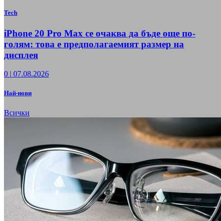
Tech
iPhone 20 Pro Max се очаква да бъде още по-
голям: това е предполагаемият размер на
дисплея
0
|
07.08.2026
Най-нови
Всички