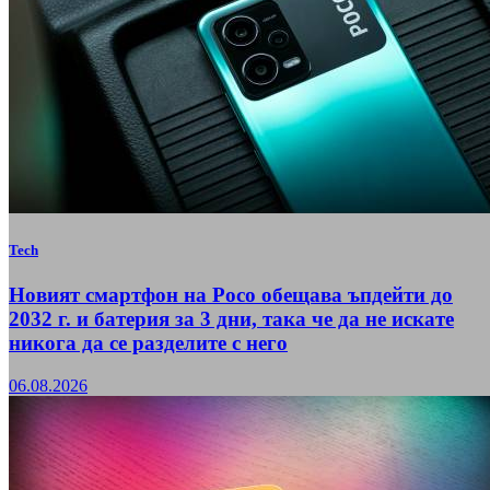
Tech
Новият смартфон на Poco обещава ъпдейти до
2032 г. и батерия за 3 дни, така че да не искате
никога да се разделите с него
06.08.2026