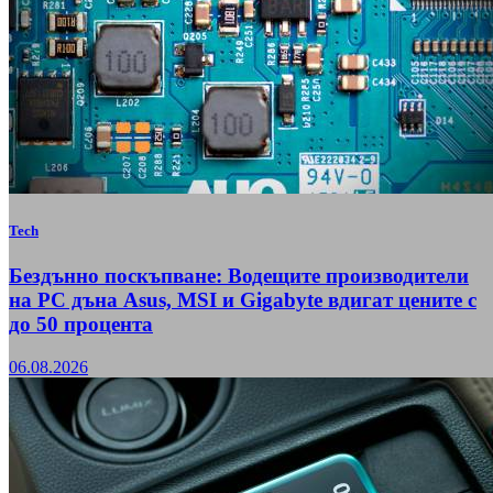
Tech
Бездънно поскъпване: Водещите производители
на РС дъна Asus, MSI и Gigabyte вдигат цените с
до 50 процента
06.08.2026