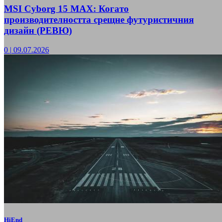
MSI Cyborg 15 MAX: Когато
производителността срещне футуристичния
дизайн (РЕВЮ)
0
|
09.07.2026
HiEnd