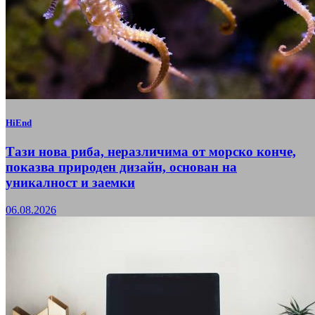
HiEnd
Тази нова риба, неразличима от морско конче,
показва природен дизайн, основан на
уникалност и заемки
06.08.2026