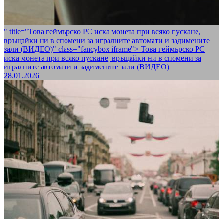
" title="Това геймърско РС иска монета при всяко пускане,
връщайки ни в спомени за игралните автомати и задимените
зали (ВИДЕО)" class="fancybox iframe">
Това геймърско РС
иска монета при всяко пускане, връщайки ни в спомени за
игралните автомати и задимените зали (ВИДЕО)
28.01.2026