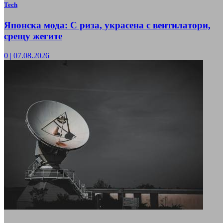
Tech
Японска мода: С риза, украсена с вентилатори,
срещу жегите
0
|
07.08.2026