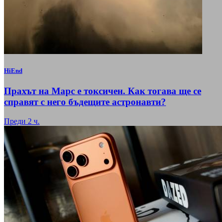
HiEnd
Прахът на Марс е токсичен. Как тогава ще се
справят с него бъдещите астронавти?
Преди 2 ч.