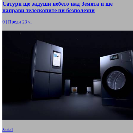
Сатурн ще задуши небето над Земята и ще
направи телескопите ни безполезни
0
|
Преди 23 ч.
Social