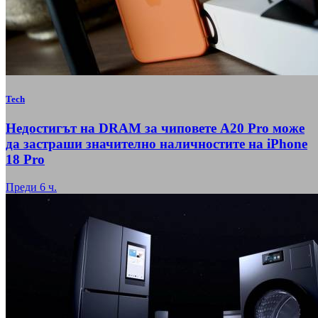
Tech
Недостигът на DRAM за чиповете A20 Pro може
да застраши значително наличностите на iPhone
18 Pro
Преди 6 ч.