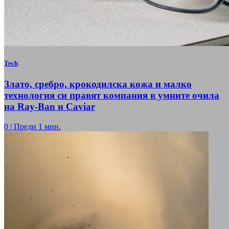
Tech
Злато, сребро, крокодилска кожа и малко
технология си правят компания в умните очила
на Ray-Ban и Caviar
0
|
Преди 1 мин.