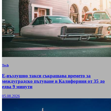
Tech
Е-въздушно такси съкращава времето за
междуградско пътуване в Калифорния от 35 до
едва 9 минути
05.08.2026