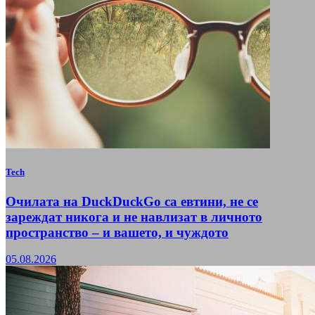
Tech
Очилата на DuckDuckGo са евтини, не се
зареждат никога и не навлизат в личното
пространство – и вашето, и чуждото
05.08.2026