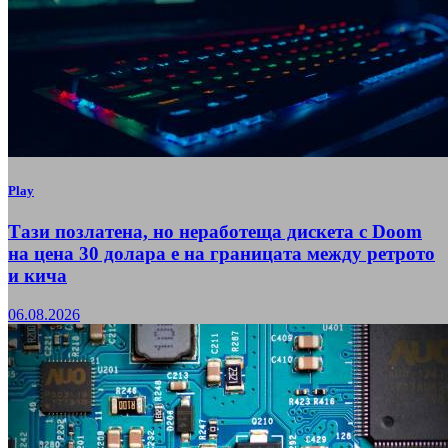
Play
Тази позлатена, но неработеща дискета с Doom
на цена 30 долара е на границата между ретрото
и кича
06.08.2026