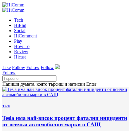
Tech
HiEnd
Social
HiComment
Play
How To
Review
Hicast
Like
Follow
Follow
Follow
Follow
Напиши думата, която търсиш и натисни Enter
Tech
Tesla има най-висок процент фатални инциденти
от всички автомобилни марки в САЩ