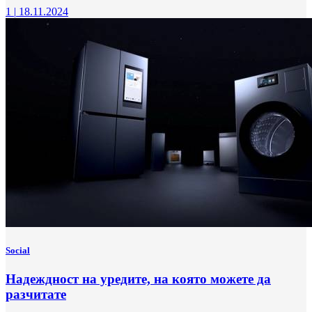
1
|
18.11.2024
Social
Надеждност на уредите, на която можете да
разчитате