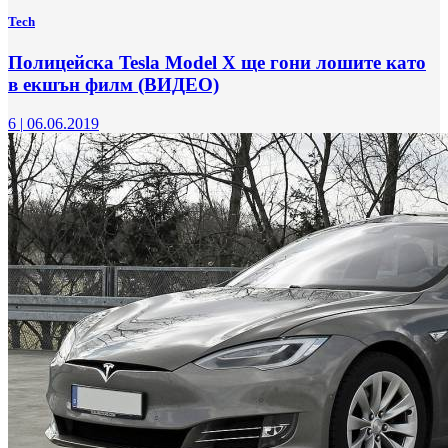
Tech
Полицейска Tesla Model X ще гони лошите като
в екшън филм (ВИДЕО)
6
|
06.06.2019