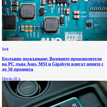
Tech
Бездънно поскъпване: Водещите производители
на РС дъна Asus, MSI и Gigabyte вдигат цените с
до 50 процента
Преди 20 ч.