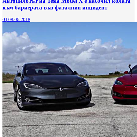
Автопилотът на Tesla Model X е насочил колата
към бариерата във фаталния инцидент
0
|
08.06.2018