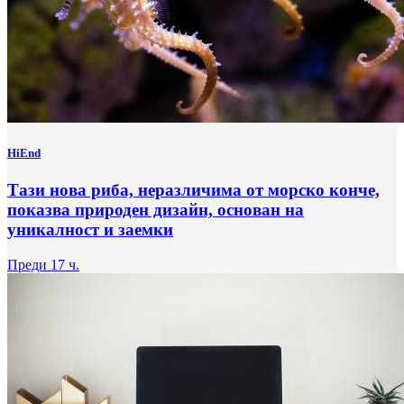
HiEnd
Тази нова риба, неразличима от морско конче,
показва природен дизайн, основан на
уникалност и заемки
Преди 17 ч.