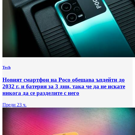
Tech
Новият смартфон на Poco обещава ъпдейти до
2032 г. и батерия за 3 дни, така че да не искате
никога да се разделите с него
Преди 23 ч.