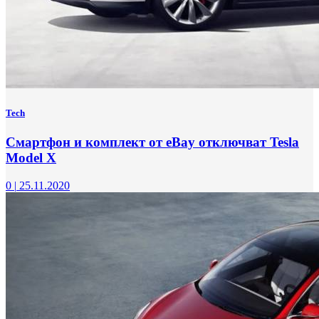
Tech
Смартфон и комплект от eBay отключват Tesla
Model X
0
|
25.11.2020