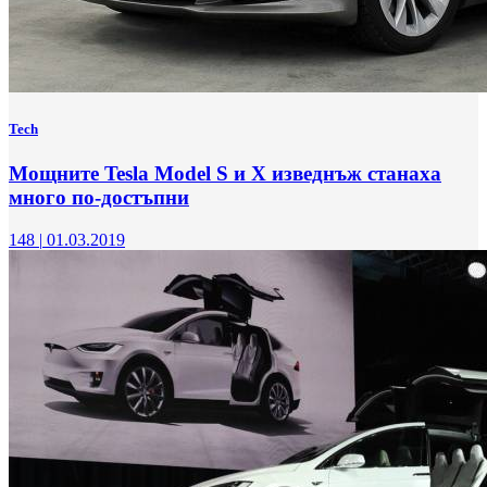
Tech
Мощните Tesla Model S и X изведнъж станаха
много по-достъпни
148
|
01.03.2019