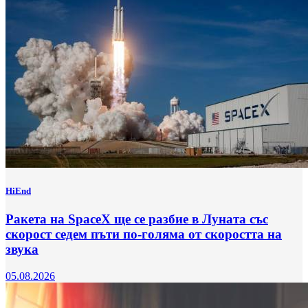
HiEnd
Ракета на SpaceX ще се разбие в Луната със
скорост седем пъти по-голяма от скоростта на
звука
05.08.2026