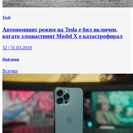
Tech
Автономният режим на Tesla е бил включен,
когато злощастният Model X е катастрофирал
32
|
31.03.2018
Най-нови
Всички