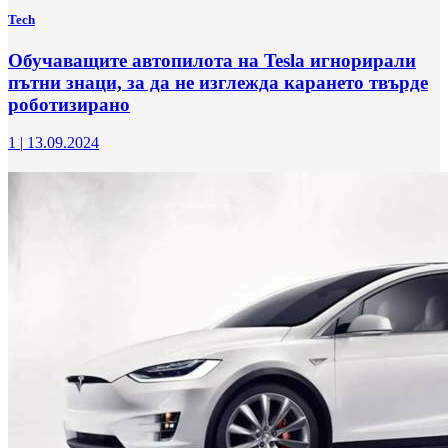
Tech
Обучаващите автопилота на Tesla игнорирали
пътни знаци, за да не изглежда карането твърде
роботизирано
1
|
13.09.2024