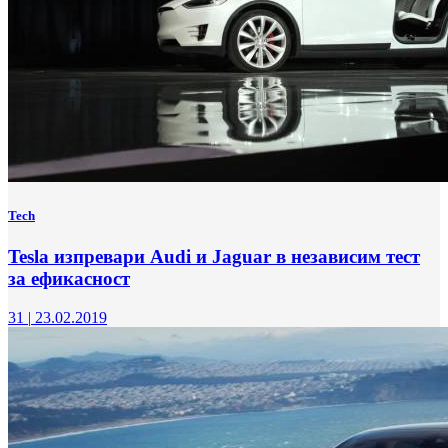
Tech
Tesla изпревари Audi и Jaguar в независим тест
за ефикасност
31
|
23.02.2019