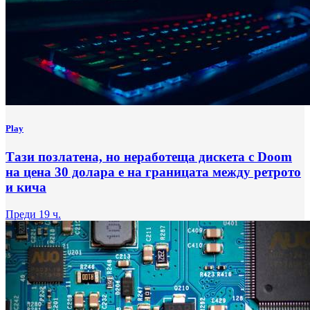
Play
Тази позлатена, но неработеща дискета с Doom
на цена 30 долара е на границата между ретрото
и кича
Преди 19 ч.