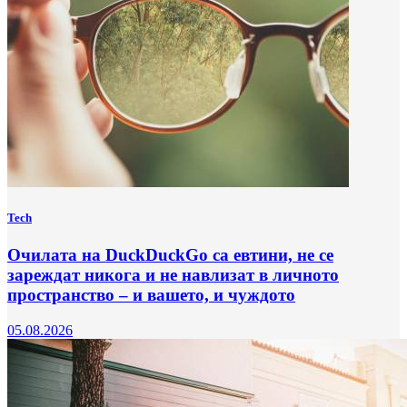
Tech
Очилата на DuckDuckGo са евтини, не се
зареждат никога и не навлизат в личното
пространство – и вашето, и чуждото
05.08.2026