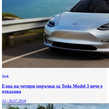
Tech
Една на четири поръчки за Tesla Model 3 вече е
отказана
33
|
20.07.2018