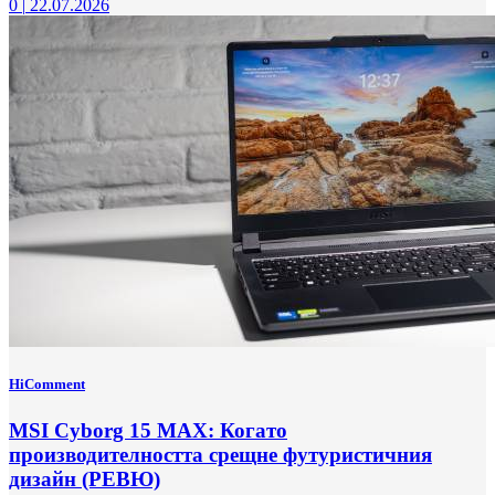
0
|
22.07.2026
HiComment
MSI Cyborg 15 MAX: Когато
производителността срещне футуристичния
дизайн (РЕВЮ)