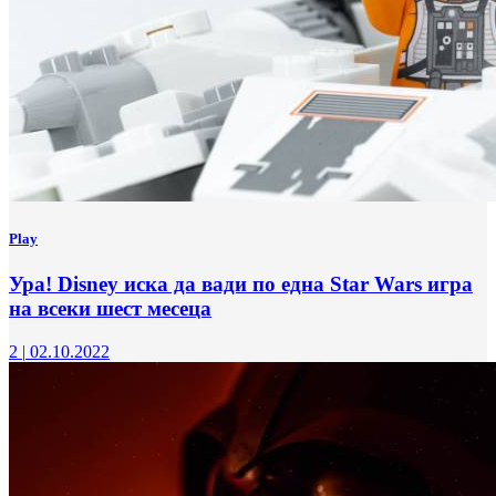
Play
Ура! Disney иска да вади по една Star Wars игра
на всеки шест месеца
2
|
02.10.2022