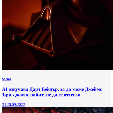
Social
AI озвучава Дарт Вейдър, за да може Джеймс
Ърл Джоунс най-сетне да се оттегли
3
|
26.09.2022