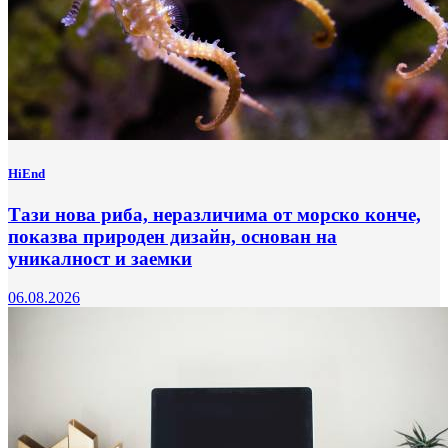
HiEnd
Тази нова риба, неразличима от морско конче,
показва природен дизайн, основан на
уникалност и заемки
06.08.2026