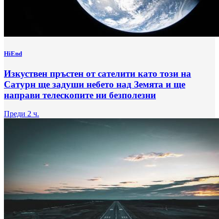
HiEnd
Изкуствен пръстен от сателити като този на
Сатурн ще задуши небето над Земята и ще
направи телескопите ни безполезни
Преди 2 ч.