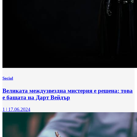
Social
Великата междузвездна мистерия е решена: това
е бащата на Дарт Вейдър
1
|
17.06.2024