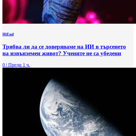
HiEnd
Трябва ли да се доверяваме на ИИ в търсенето
на извънземен живот? Учените не са убедени
0
|
Преди 1 ч.