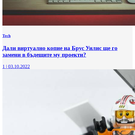
Tech
Дали виртуално копие на Брус Уилис ще го
замени в бъдещите му проекти?
1
|
03.10.2022