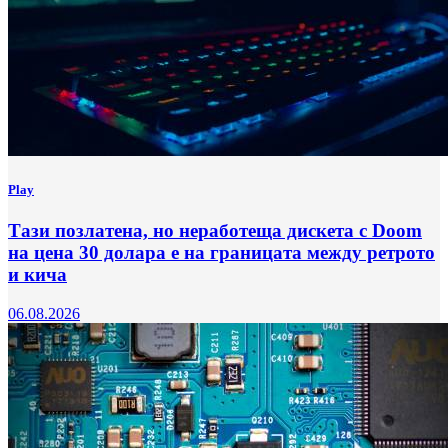
Play
Тази позлатена, но неработеща дискета с Doom
на цена 30 долара е на границата между ретрото
и кича
06.08.2026