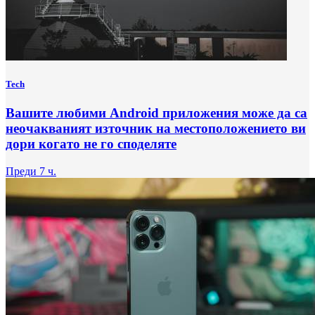
Tech
Вашите любими Android приложения може да са
неочакваният източник на местоположението ви
дори когато не го споделяте
Преди 7 ч.