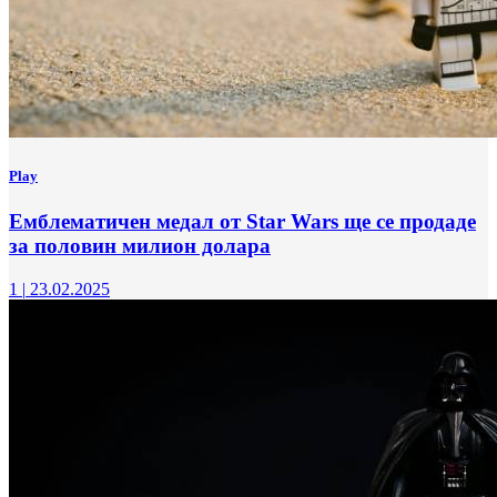
Play
Емблематичен медал от Star Wars ще се продаде
за половин милион долара
1
|
23.02.2025