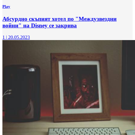
Play
Абсурдно скъпият хотел по "Междузвездни
войни" на Disney се закрива
1
|
20.05.2023