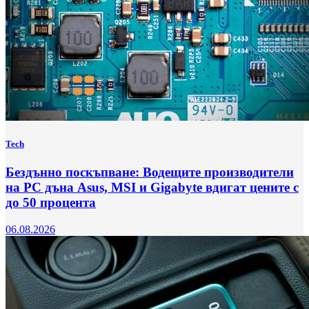
Tech
Бездънно поскъпване: Водещите производители
на РС дъна Asus, MSI и Gigabyte вдигат цените с
до 50 процента
06.08.2026