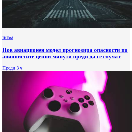
HiEnd
Нов авиационен модел прогнозира опасности по
авиопистите ценни минути преди да се случат
Преди 3 ч.