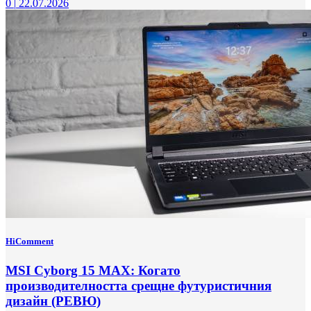
0
|
22.07.2026
HiComment
MSI Cyborg 15 MAX: Когато
производителността срещне футуристичния
дизайн (РЕВЮ)