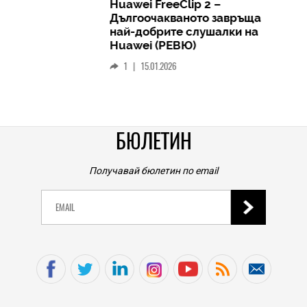
TECH
Huawei FreeClip 2 –
Дългоочакваното завръщане на
HICOMME
най-добрите слушалки на
Следв
Huawei (РЕВЮ)
смар
1
|
15.01.2026
личен
0
|
БЮЛЕТИН
Получавай бюлетин по email