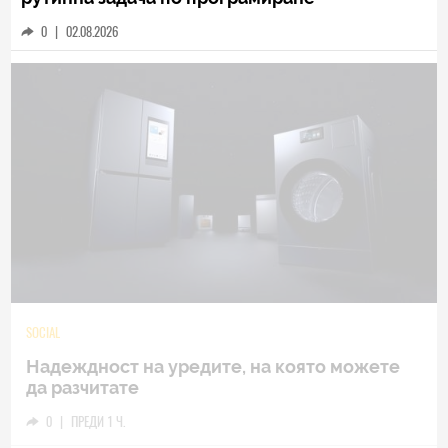
0
|
02.08.2026
TECH
Samsung Galaxy Z Fold8 Ultra – ново име,
познато представяне