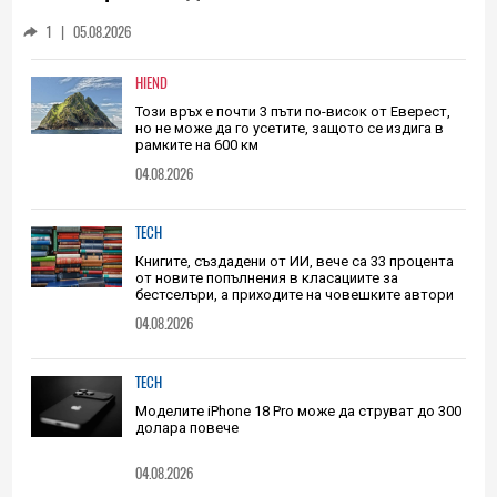
Ракета на SpaceX ще се разбие в Луната
със скорост седем пъти по-голяма от
скоростта на звука
1
|
05.08.2026
HIEND
Този връх е почти 3 пъти по-висок от Еверест,
но не може да го усетите, защото се издига в
рамките на 600 км
04.08.2026
TECH
Книгите, създадени от ИИ, вече са 33 процента
от новите попълнения в класациите за
бестселъри, а приходите на човешките автори
намаляват
04.08.2026
TECH
Моделите iPhone 18 Pro може да струват до 300
долара повече