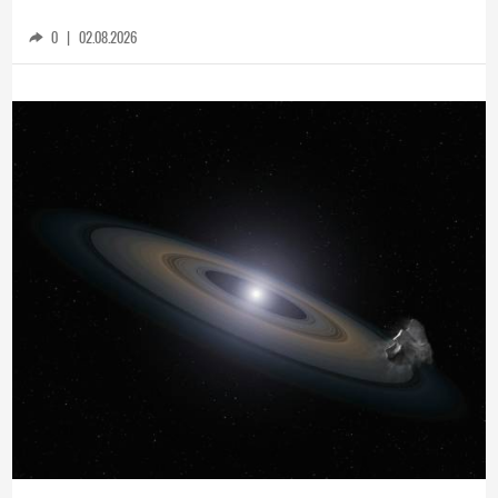
Windows може да бъде проследен и това
може да доведе до вашия арест
0
|
02.08.2026