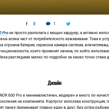
0
1
 Pro
не просто разполага с мощен хардуер, а активно изпо
 във всяка част от потребителското изживяване. Това е уст
а огромна батерия, сериозна камера система, впечатляващ
ункционалности, които променят начина, по който използв
Нека разгледаме малко по-подробно за какво точно става д
Дизайн
NOR 600 Pro е минималистичен, модерен и много по-изчист
околения на компанията. Корпусът използва конструкция, п
ят панел преминават плавно един в друг, без остри ръбове