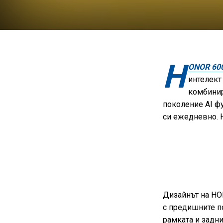
H
ONOR 600
интелект
комбинир
поколение AI ф
си ежедневно. 
Дизайнът на HO
с предишните п
рамката и задни