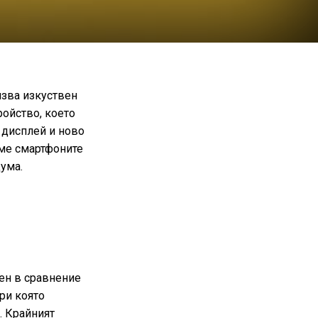
лзва изкуствен
ройство, което
 дисплей и ново
аме смартфоните
ума.
ен в сравнение
ри която
. Крайният