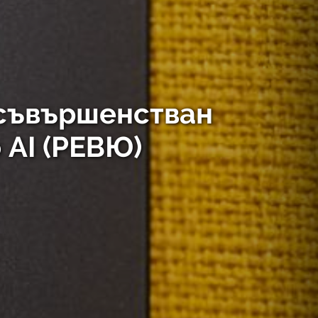
усъвършенстван
 AI (РЕВЮ)