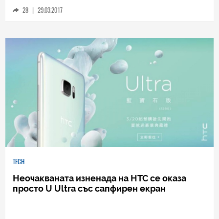
сензори за управление
28
|
29.03.2017
TECH
Неочакваната изненада на НТС се оказа
просто U Ultra със сапфирен екран