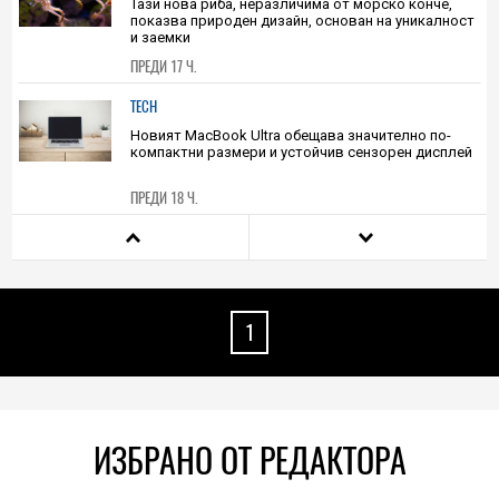
ПРЕДИ 15 Ч.
HIEND
Тази нова риба, неразличима от морско конче,
показва природен дизайн, основан на уникалност
и заемки
ПРЕДИ 17 Ч.
TECH
Новият MacBook Ultra обещава значително по-
компактни размери и устойчив сензорен дисплей
ПРЕДИ 18 Ч.
PLAY
Тази позлатена, но неработеща дискета с Doom на
цена 30 долара е на границата между ретрото и
кича
1
ПРЕДИ 19 Ч.
TECH
Бездънно поскъпване: Водещите производители
на РС дъна Asus, MSI и Gigabyte вдигат цените с до
50 процента