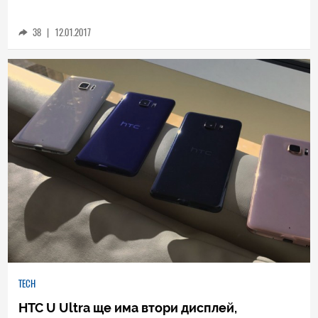
Новите смартфони HTC U Ultra и U Play
идват с изкуствен интелект
38
|
12.01.2017