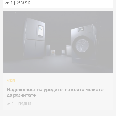
2
|
23.08.2017
TECH
Samsung Galaxy Z Fold8 Ultra – ново име,
познато представяне