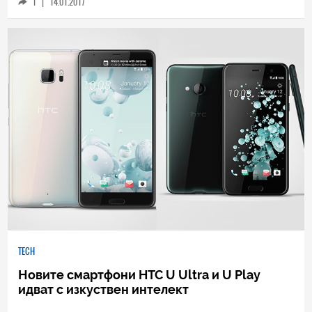
1
|
14.01.2017
TECH