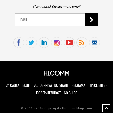
междуградско пътуване в Калифорния от 35 до
едва 9 минути
БЮЛЕТИН
05.08.2026
HIEND
Получавай бюлетин по email
Ракета на SpaceX ще се разбие в Луната със
скорост седем пъти по-голяма от скоростта на
звука
05.08.2026
PLAY
Inception по геймърски: GTA V на iPhone 17 Pro Max
е реалност с Xbox 360 емулатора XeniOS
05.08.2026
TECH
TinyGPU: Най-малката видеокарта в света вече
възпроизвежда 3D графика в реални условия
ЗА САЙТА
ЕКИП
УСЛОВИЯ ЗА ПОЛЗВАНЕ
РЕКЛАМА
ПРЕСЦЕНТЪР
05.08.2026
ПОВЕРИТЕЛНОСТ
GO GUIDE
HIEND