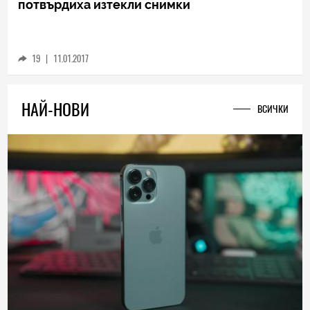
TECH
HTC U Ultra ще има втори дисплей,
потвърдиха изтекли снимки
19
|
11.01.2017
НАЙ-НОВИ
ВСИЧКИ