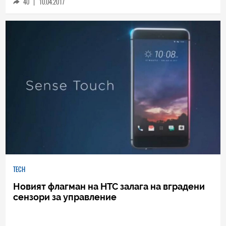
евро
40
|
10.04.2017
TECH
Новият флагман на HTC залага на вградени