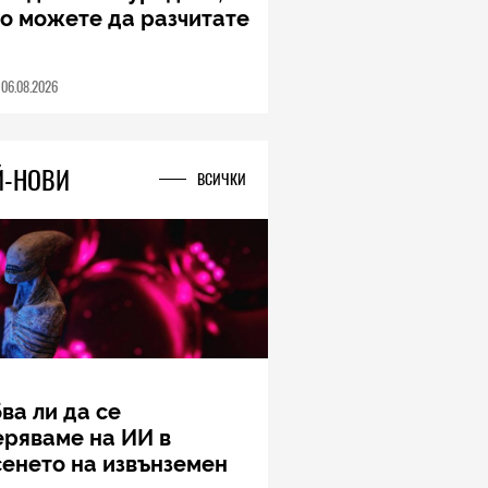
о можете да разчитате
06.08.2026
Й-НОВИ
ВСИЧКИ
ва ли да се
еряваме на ИИ в
енето на извънземен