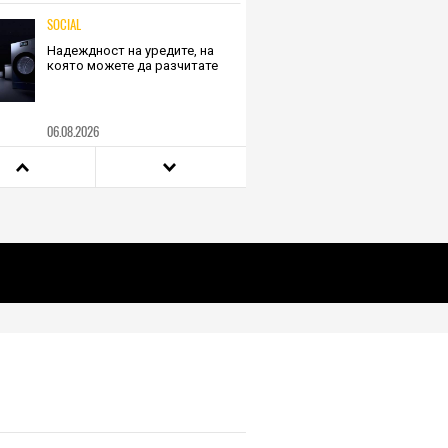
SOCIAL
Надеждност на уредите, на
която можете да разчитате
06.08.2026
HIEND
Този телескоп продължава да
променя начина, по който
астрономите мислят за света
отвъд хоризонта
06.08.2026
HIEND
Тази нова риба, неразличима
от морско конче, показва
природен дизайн, основан на
уникалност и заемки
06.08.2026