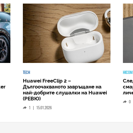
HICOMMENT
Следващият голям скок: защо
авръщане на
смартфонът ще стане вашият
лки на Huawei
личен AI център
0
|
19.12.2025