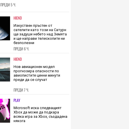
т? Учените не са
ПРЕДИ 5 Ч.
дени
HIEND
Изкуствен пръстен от
сателити като този на Сатурн
ще задуши небето над Земята
и ще направи телескопите ни
безполезни
ПРЕДИ 6 Ч.
HIEND
Нов авиационен модел
прогнозира опасности по
авиопистите ценни минути
преди да се случат
ПРЕДИ 7 Ч.
PLAY
Microsoft иска следващият
Xbox да може да подкара
всяка игра за Xbox, създадена
някога