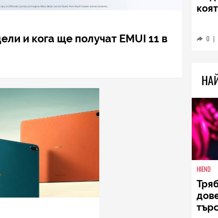
коят
ели и кога ще получат EMUI 11 в
0
|
НА
HIEND
Тряб
дов
търс