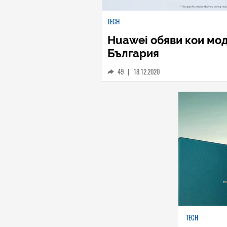
TECH
Huawei обяви кои мод
България
49
|
18.12.2020
TECH