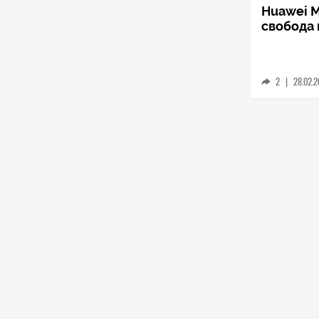
Huawei M
свобода 
2
|
28.02.