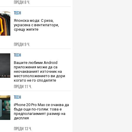
ПРЕДИ 8 Ч.
TECH
Японска мода: С риза,
украсена с вентилатори,
срещу жегите
ПРЕДИ 9 Ч.
TECH
Вашите любими Android
приложения може да са
неочакваният източник на
местоположението ви дори
когато не го споделяте
ПРЕДИ 11 Ч.
TECH
iPhone 20 Pro Max се очаква да
бъде още по-голям: това е
предполагаемият размер на
дисплея
ПРЕДИ 13 Ч.