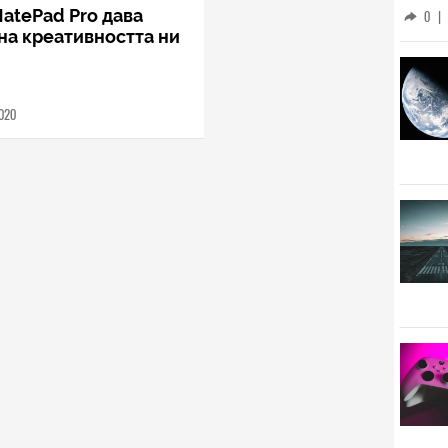
живо
atePad Pro дава
0
|
убе
на креативността ни
2020