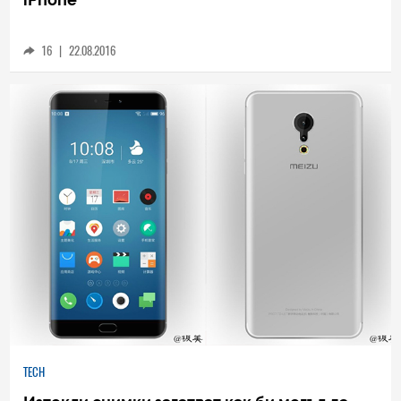
Meizu ще представи Pro 7 на 13 септември,
очакваме смесица от Galaxy S7 edge и
iPhone
16
|
22.08.2016