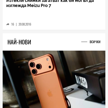
TECH
Изтекли снимки загатват как би могъл да
изглежда Meizu Pro 7
16
|
20.08.2016
НАЙ-НОВИ
ВСИЧКИ