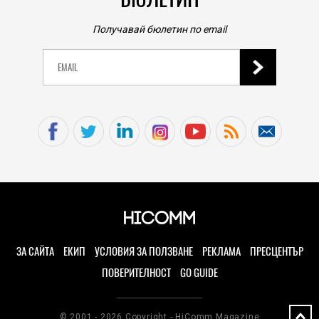
Тази нова риба, неразличима от морско конче,
показва природен дизайн, основан на уникалност
и заемки
БЮЛЕТИН
06.08.2026
TECH
Получавай бюлетин по email
Новият MacBook Ultra обещава значително по-
компактни размери и устойчив сензорен дисплей
06.08.2026
PLAY
Тази позлатена, но неработеща дискета с Doom на
цена 30 долара е на границата между ретрото и
кича
06.08.2026
TECH
Бездънно поскъпване: Водещите производители
на РС дъна Asus, MSI и Gigabyte вдигат цените с до
50 процента
ЗА САЙТА
ЕКИП
УСЛОВИЯ ЗА ПОЛЗВАНЕ
РЕКЛАМА
ПРЕСЦЕНТЪР
06.08.2026
ПОВЕРИТЕЛНОСТ
GO GUIDE