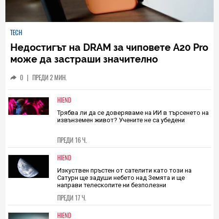
TECH
Недостигът на DRAM за чиповете A20 Pro
може да застраши значително
наличностите на iPhone 18 Pro
0
|
ПРЕДИ 2 МИН.
HIEND
Трябва ли да се доверяваме на ИИ в търсенето на
извънземен живот? Учените не са убедени
ПРЕДИ 16 Ч.
HIEND
Изкуствен пръстен от сателити като този на
Сатурн ще задуши небето над Земята и ще
направи телескопите ни безполезни