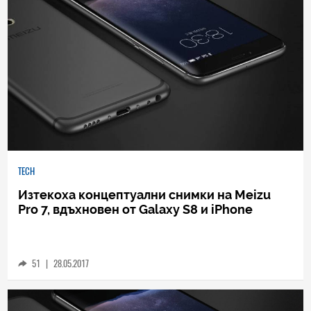
39
|
03.07.2017
TECH
Изтекоха концептуални снимки на Meizu
Pro 7, вдъхновен от Galaxy S8 и iPhone
51
|
28.05.2017