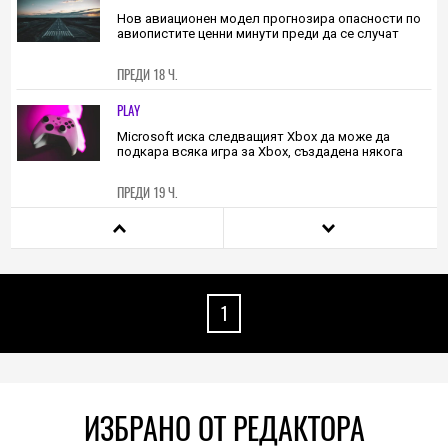
ПРЕДИ 17 Ч.
HIEND
Нов авиационен модел прогнозира опасности по
авиопистите ценни минути преди да се случат
ПРЕДИ 18 Ч.
PLAY
Microsoft иска следващият Xbox да може да
подкара всяка игра за Xbox, създадена някога
ПРЕДИ 19 Ч.
TECH
Японска мода: С риза, украсена с вентилатори,
срещу жегите
1
ПРЕДИ 20 Ч.
TECH
Вашите любими Android приложения може да са