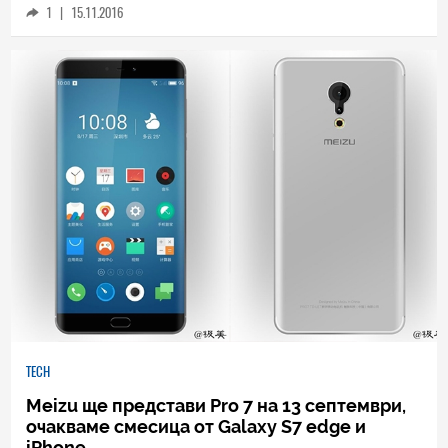
1
|
15.11.2016
TECH