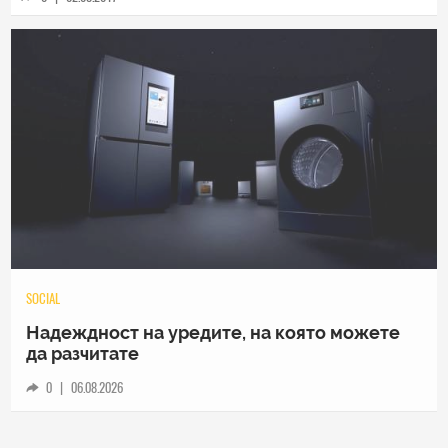
TECH
Samsung Galaxy Z Fold8 Ultra – ново име,
познато представяне
0
|
04.08.2026