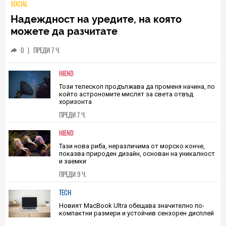
SOCIAL
Надеждност на уредите, на която
можете да разчитате
0
|
ПРЕДИ 7 Ч.
HIEND
Този телескоп продължава да променя начина, по
който астрономите мислят за света отвъд
хоризонта
ПРЕДИ 7 Ч.
HIEND
Тази нова риба, неразличима от морско конче,
показва природен дизайн, основан на уникалност
и заемки
ПРЕДИ 9 Ч.
TECH
Новият MacBook Ultra обещава значително по-
компактни размери и устойчив сензорен дисплей