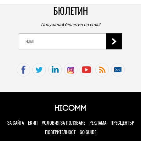
неочакваният източник на местоположението ви
дори когато не го споделяте
БЮЛЕТИН
07.08.2026
TECH
Получавай бюлетин по email
iPhone 20 Pro Max се очаква да бъде още по-голям:
това е предполагаемият размер на дисплея
07.08.2026
SOCIAL
Надеждност на уредите, на която можете да
разчитате
06.08.2026
HIEND
Този телескоп продължава да променя начина, по
който астрономите мислят за света отвъд
хоризонта
ЗА САЙТА
ЕКИП
УСЛОВИЯ ЗА ПОЛЗВАНЕ
РЕКЛАМА
ПРЕСЦЕНТЪР
06.08.2026
ПОВЕРИТЕЛНОСТ
GO GUIDE
HIEND