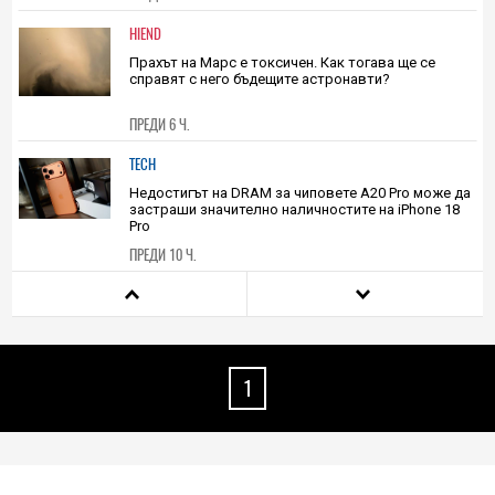
HIEND
Прахът на Марс е токсичен. Как тогава ще се
справят с него бъдещите астронавти?
ПРЕДИ 6 Ч.
TECH
Недостигът на DRAM за чиповете A20 Pro може да
застраши значително наличностите на iPhone 18
Pro
ПРЕДИ 10 Ч.
HIEND
Трябва ли да се доверяваме на ИИ в търсенето на
извънземен живот? Учените не са убедени
1
07.08.2026
HIEND
Изкуствен пръстен от сателити като този на
Сатурн ще задуши небето над Земята и ще
направи телескопите ни безполезни