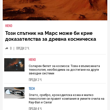
HIEND
Този спътник на Марс може би крие
доказателства за древна космическа
катастрофа
0
|
ПРЕДИ 2 Ч.
HIEND
Соларен билет за космоса: Това е възможната
технология, необходима за достигане на други
звездни системи
ПРЕДИ 3 Ч.
TECH
Злато, сребро, крокодилска кожа и малко
технология си правят компания в умните очила на
Ray-Ban и Caviar
ПРЕДИ 4 Ч.