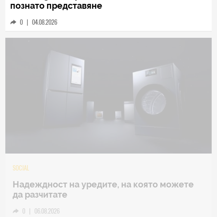
познато представяне
0
|
04.08.2026
TECH
Samsung Galaxy Z Fold8 Ultra – ново име,