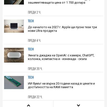
TECH
Необявеният Pixel 11 Pro X се появи в Турция на
зашеметяващата цена от 1 700 долара
ПРЕДИ 2 Ч.
TECH
До началото на 2027 г. Apple ще пусне тези три
нови Ultra продукта
ПРЕДИ 4 Ч.
TECH
Умната джаджа на OpenAI: с камери, ChatGPT,
колонка, компактна и - изненада - скъпа
ПРЕДИ 20 Ч.
TECH
ИИ бумът ни върна 20 години назад в цените и
достъпността на RAM паметта