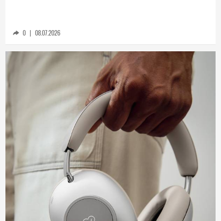
HONOR Magic V6 – ултратънък дизайн и
безкомпромисно представяне (РЕВЮ)
0
|
08.07.2026