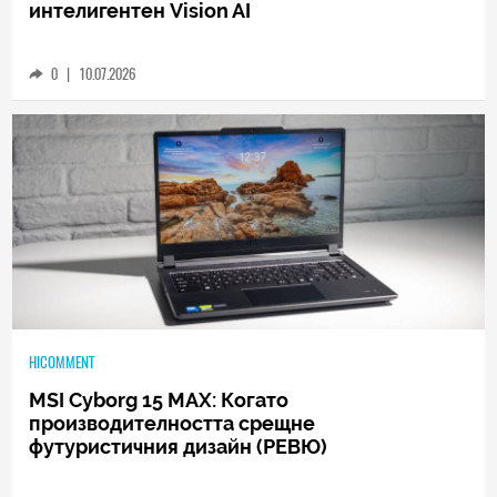
2026 Samsung TV: Дебют на Micro RGB, ново
поколение OLED, Mini LED и още по-
интелигентен Vision AI
0
|
10.07.2026
HICOMMENT
MSI Cyborg 15 MAX: Когато
производителността срещне