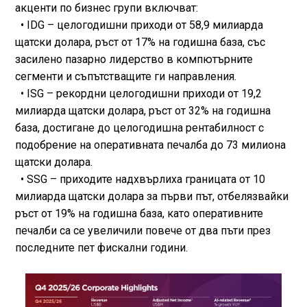
акценти по бизнес групи включват:
• IDG – целогодишни приходи от 58,9 милиарда
щатски долара, ръст от 17% на годишна база, със
засилено пазарно лидерство в компютърните
сегменти и съпътстващите ги направления.
• ISG – рекордни целогодишни приходи от 19,2
милиарда щатски долара, ръст от 32% на годишна
база, достигане до целогодишна рентабилност с
подобрение на оперативната печалба до 73 милиона
щатски долара.
• SSG – приходите надхвърлиха границата от 10
милиарда щатски долара за първи път, отбелязвайки
ръст от 19% на годишна база, като оперативните
печалби са се увеличили повече от два пъти през
последните пет фискални години.