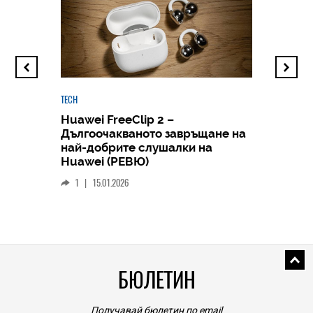
TECH
Huawei FreeClip 2 –
Дългоочакваното завръщане на
HICOMME
най-добрите слушалки на
Следв
Huawei (РЕВЮ)
смар
1
|
15.01.2026
личен
0
|
БЮЛЕТИН
Получавай бюлетин по email