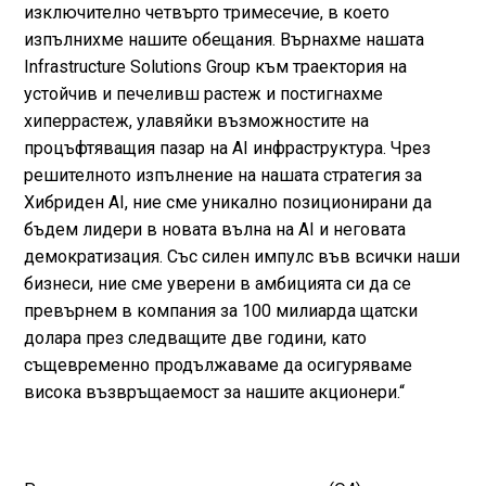
изключително четвърто тримесечие, в което
изпълнихме нашите обещания. Върнахме нашата
Infrastructure Solutions Group към траектория на
устойчив и печеливш растеж и постигнахме
хиперрастеж, улавяйки възможностите на
процъфтяващия пазар на AI инфраструктура. Чрез
решителното изпълнение на нашата стратегия за
Хибриден AI, ние сме уникално позиционирани да
бъдем лидери в новата вълна на AI и неговата
демократизация. Със силен импулс във всички наши
бизнеси, ние сме уверени в амбицията си да се
превърнем в компания за 100 милиарда щатски
долара през следващите две години, като
същевременно продължаваме да осигуряваме
висока възвръщаемост за нашите акционери.“