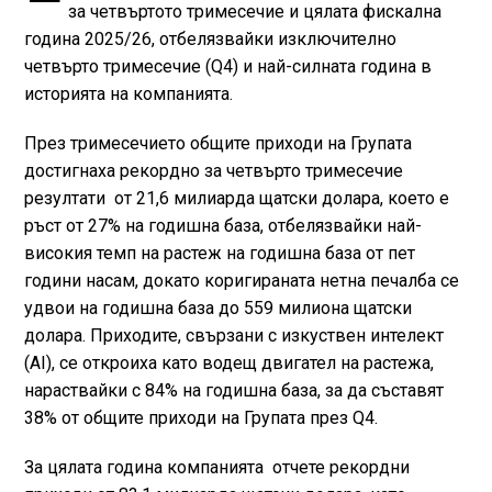
за четвъртото тримесечие и цялата фискална
година 2025/26, отбелязвайки изключително
четвърто тримесечие (Q4) и най-силната година в
историята на компанията.
През тримесечието общите приходи на Групата
достигнаха рекордно за четвърто тримесечие
резултати от 21,6 милиарда щатски долара, което е
ръст от 27% на годишна база, отбелязвайки най-
високия темп на растеж на годишна база от пет
години насам, докато коригираната нетна печалба се
удвои на годишна база до 559 милиона щатски
долара. Приходите, свързани с изкуствен интелект
(AI), се откроиха като водещ двигател на растежа,
нараствайки с 84% на годишна база, за да съставят
38% от общите приходи на Групата през Q4.
За цялата година компанията отчете рекордни