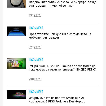
Следващият голям скок: защо смартфонът ще
стане вашият личен AI център
19.12.2025
HICOMMENT
Представяме Galaxy Z TriFold: бъдещето на
мобилните иновации
02.12.2025
HICOMMENT
Philips 55OLED820/12 – какво повече може да
иска човек от един телевизор? (ВИДЕО РЕВЮ)
23.09.2025
HICOMMENT
Открий силата на новите Nvidia RTX AI
компютри: G:RIGS ProLine в Desktop.bg