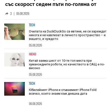
със скорост седем пъти по-голяма от
скоростта на звука
3
|
05.08.2026
TECH
Очилата на DuckDuckGo са евтини, не се зареждат
никога и не навлизат в личното пространство – и
вашето, и чуждото
05.08.2026
HIEND
Китай заема шест от 10-те топ места при
хуманоидните роботи, но качеството в САЩ е по-
високо
05.08.2026
TECH
Юбилейният iPhone и сгъваемият iPhone Fold:
всичко, което знаем към днешна дата
06.08.2026