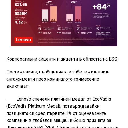
Корпоративни акценти и акценти в областта на ESG
Постиженията, съобщенията и забележителните
ангажименти през изминалото тримесечие
включват:
· Lenovo спечели платинен медал от EcoVadis
(EcoVadis Platinum Medal), потвърждавайки
позицията си сред първите 1% от оценяваните
компании в глобален мащаб, и беше призната за
Шампион на SERI (SERI Champion) за лидерството си