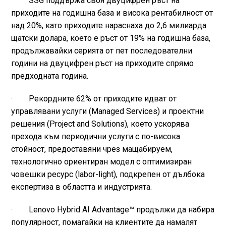
· SSG поддържа своя двуцифрен ръст на
приходите на годишна база и висока рентабилност от
над 20%, като приходите нараснаха до 2,6 милиарда
щатски долара, което е ръст от 19% на годишна база,
продължавайки серията от пет последователни
години на двуцифрен ръст на приходите спрямо
предходната година.
· Рекордните 62% от приходите идват от
управлявани услуги (Managed Services) и проектни
решения (Project and Solutions), което ускорява
прехода към периодични услуги с по-висока
стойност, предоставяни чрез мащабируем,
технологично ориентиран модел с оптимизиран
човешки ресурс (labor-light), подкрепен от дълбока
експертиза в областта и индустрията.
· Lenovo Hybrid AI Advantage™ продължи да набира
популярност, помагайки на клиентите да намалят