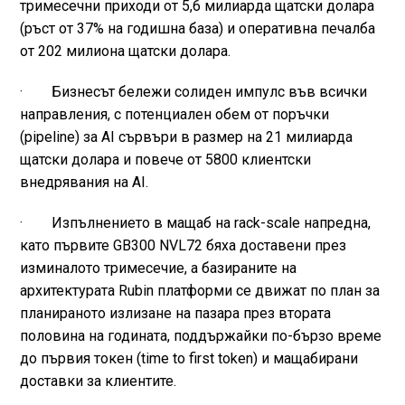
тримесечни приходи от 5,6 милиарда щатски долара
(ръст от 37% на годишна база) и оперативна печалба
от 202 милиона щатски долара.
· Бизнесът бележи солиден импулс във всички
направления, с потенциален обем от поръчки
(pipeline) за AI сървъри в размер на 21 милиарда
щатски долара и повече от 5800 клиентски
внедрявания на AI.
· Изпълнението в мащаб на rack-scale напредна,
като първите GB300 NVL72 бяха доставени през
изминалото тримесечие, а базираните на
архитектурата Rubin платформи се движат по план за
планираното излизане на пазара през втората
половина на годината, поддържайки по-бързо време
до първия токен (time to first token) и мащабирани
доставки за клиентите.