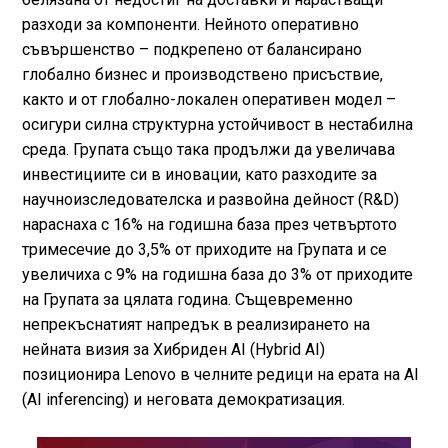
разходи за компоненти. Нейното оперативно
съвършенство – подкрепено от балансирано
глобално бизнес и производствено присъствие,
както и от глобално-локален оперативен модел –
осигури силна структурна устойчивост в нестабилна
среда. Групата също така продължи да увеличава
инвестициите си в иновации, като разходите за
научноизследователска и развойна дейност (R&D)
нараснаха с 16% на годишна база през четвъртото
тримесечие до 3,5% от приходите на Групата и се
увеличиха с 9% на годишна база до 3% от приходите
на Групата за цялата година. Същевременно
непрекъснатият напредък в реализирането на
нейната визия за Хибриден AI (Hybrid AI)
позиционира Lenovo в челните редици на ерата на AI
(AI inferencing) и неговата демократизация.