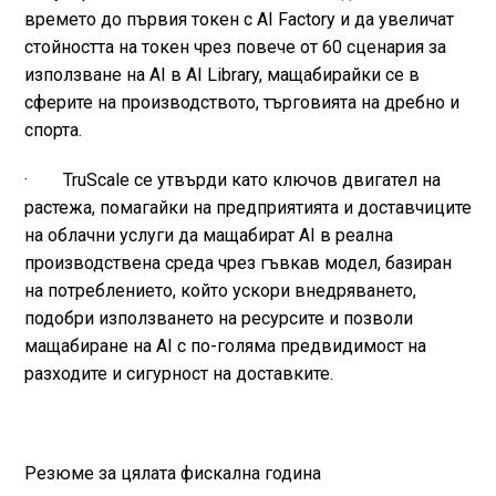
времето до първия токен с AI Factory и да увеличат
стойността на токен чрез повече от 60 сценария за
използване на AI в AI Library, мащабирайки се в
сферите на производството, търговията на дребно и
спорта.
· TruScale се утвърди като ключов двигател на
растежа, помагайки на предприятията и доставчиците
на облачни услуги да мащабират AI в реална
производствена среда чрез гъвкав модел, базиран
на потреблението, който ускори внедряването,
подобри използването на ресурсите и позволи
мащабиране на AI с по-голяма предвидимост на
разходите и сигурност на доставките.
Резюме за цялата фискална година