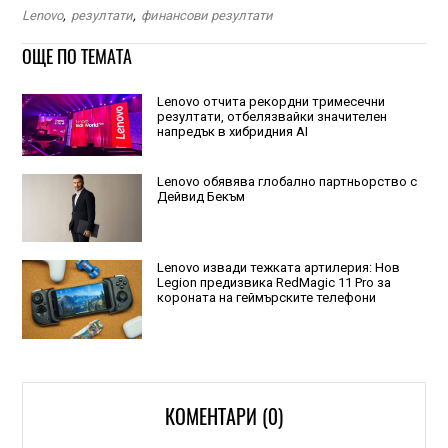
Lenovo
,
резултати
,
финансови резултати
ОЩЕ ПО ТЕМАТА
Lenovo отчита рекордни тримесечни
резултати, отбелязвайки значителен
напредък в хибридния AI
Lenovo обявява глобално партньорство с
Дейвид Бекъм
Lenovo извади тежката артилерия: Нов
Legion предизвика RedMagic 11 Pro за
короната на геймърските телефони
КОМЕНТАРИ (0)