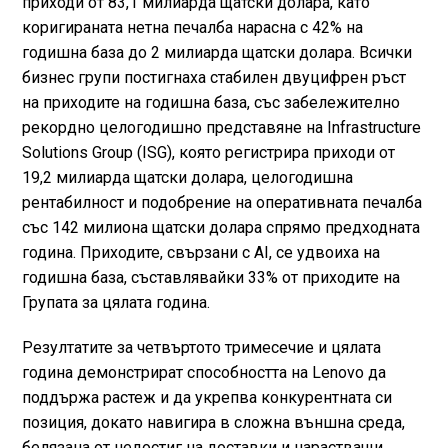
приходи от 83,1 милиарда щатски долара, като
коригираната нетна печалба нарасна с 42% на
годишна база до 2 милиарда щатски долара. Всички
бизнес групи постигнаха стабилен двуцифрен ръст
на приходите на годишна база, със забележително
рекордно целогодишно представяне на Infrastructure
Solutions Group (ISG), която регистрира приходи от
19,2 милиарда щатски долара, целогодишна
рентабилност и подобрение на оперативната печалба
със 142 милиона щатски долара спрямо предходната
година. Приходите, свързани с AI, се удвоиха на
годишна база, съставлявайки 33% от приходите на
Групата за цялата година.
Резултатите за четвъртото тримесечие и цялата
година демонстрират способността на Lenovo да
поддържа растеж и да укрепва конкурентната си
позиция, докато навигира в сложна външна среда,
белязана от недостиг на доставки и нарастващи