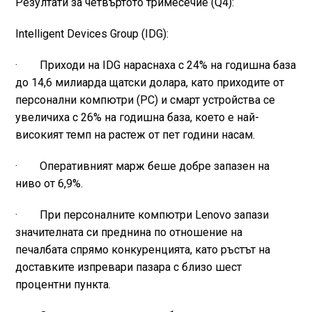
Резултати за четвъртото тримесечие (Q4):
Intelligent Devices Group (IDG):
· Приходи на IDG нараснаха с 24% на годишна база
до 14,6 милиарда щатски долара, като приходите от
персонални компютри (PC) и смарт устройства се
увеличиха с 26% на годишна база, което е най-
високият темп на растеж от пет години насам.
· Оперативният марж беше добре запазен на
ниво от 6,9%.
· При персоналните компютри Lenovo запази
значителната си преднина по отношение на
печалбата спрямо конкуренцията, като ръстът на
доставките изпревари пазара с близо шест
процентни пункта.