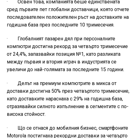
· Освен това, компанията беше единствената
сред първите пет глобални доставчици, която отчете
последователен положителен ръст на доставките на
годишна база през последните 10 тримесечия.
· Глобалният пазарен дял при персоналните
компютри достигна рекорд за четвърто тримесечие
от 24,4%, запазвайки позиция №1, като разликата
между първия и втория играч в индустрията се
увеличи до най-голямата за последните 15 години.
· Делът на премиум компютрите в микса от
доставки достигна 50% през четвъртото тримесечие,
като доставките нараснаха с 29% на годишна база,
отразявайки силното изпълнение в сегментите с по-
висока стойност.
· Що се отнася до мобилния бизнес, смартфоните
Motorola постигнаха рекордни доставки за четвърто