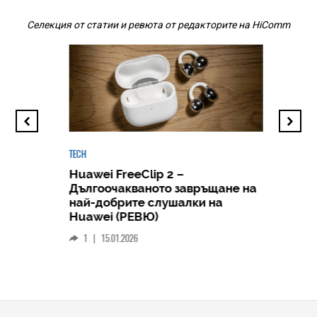
Селекция от статии и ревюта от редакторите на HiComm
TECH
Huawei FreeClip 2 –
Дългоочакваното завръщане на
HICOMME
най-добрите слушалки на
Следв
Huawei (РЕВЮ)
смар
1
|
15.01.2026
личен
0
|