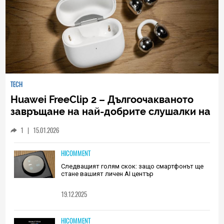
TECH
Huawei FreeClip 2 – Дългоочакваното
завръщане на най-добрите слушалки на
Huawei (РЕВЮ)
1
|
15.01.2026
HICOMMENT
Следващият голям скок: защо смартфонът ще
стане вашият личен AI център
19.12.2025
HICOMMENT