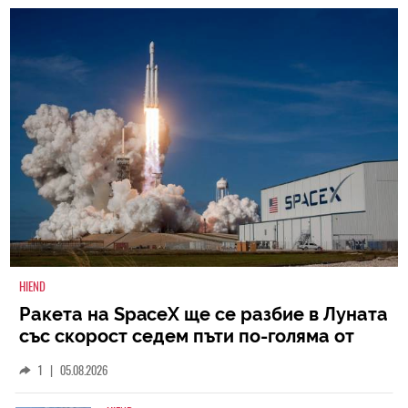
HIEND
Ракета на SpaceX ще се разбие в Луната
със скорост седем пъти по-голяма от
скоростта на звука
1
|
05.08.2026