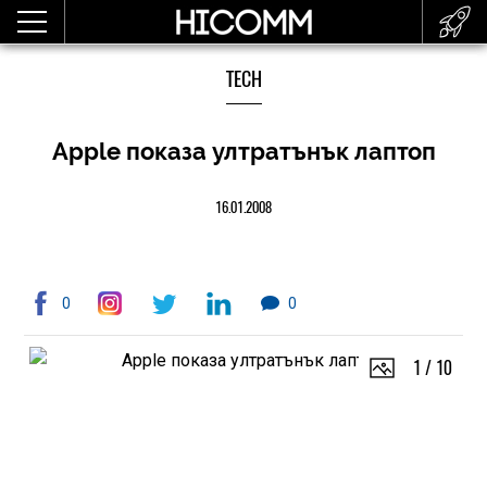
TECH
Apple показа ултратънък лаптоп
16.01.2008
0
0
1
/
10