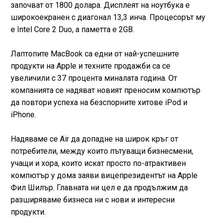
започват от 1800 долара. Дисплеят на ноутбука е
широкоекранен с диагонал 13,3 инча. Процесорът му
е Intel Core 2 Duo, а паметта е 2GB.
Лаптопите MacBook са едни от най-успешните
продукти на Apple и техните продажби са се
увеличили с 37 процента миналата година. От
компанията се надяват новият преносим компютър
да повтори успеха на безспорните хитове iPod и
iPhone.
Надяваме се Air да допадне на широк кръг от
потребители, между които пътуващи бизнесмени,
учащи и хора, които искат просто по-атрактивен
компютър у дома заяви вицепрезидентът на Apple
Фил Шилър. Главната ни цел е да продължим да
разширяваме бизнеса ни с нови и интересни
продукти.