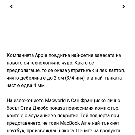
Компанията Apple повдигна най-сетне завесата на
новото си технологично чудо. Както се
предполагаше, то се оказа ултратънък и лек лаптоп,
чиято дебелина е до 2 см (3/4 инч), а в най-тънката
част е едва 4 мм.
На изложението Macworld в Сан Франциско лично
босът Стив Джобс показа преносимия компютър,
който е с алуминиево покритие. Той подчерта при
представянето, че този MacBook Air е най-тънкият
ноутбук, произвеждан някога. Цените на продукта