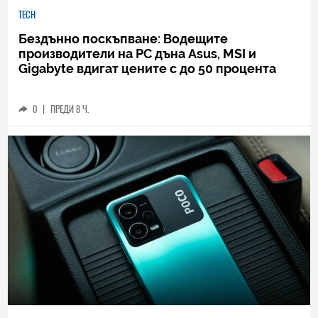
TECH
Бездънно поскъпване: Водещите
производители на РС дъна Asus, MSI и
Gigabyte вдигат цените с до 50 процента
0
|
ПРЕДИ 8 Ч.