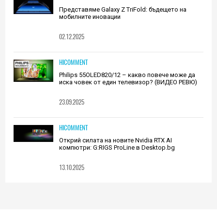
Представяме Galaxy Z TriFold: бъдещето на
мобилните иновации
02.12.2025
HICOMMENT
Philips 55OLED820/12 – какво повече може да
иска човек от един телевизор? (ВИДЕО РЕВЮ)
23.09.2025
HICOMMENT
Открий силата на новите Nvidia RTX AI
компютри: G:RIGS ProLine в Desktop.bg
13.10.2025