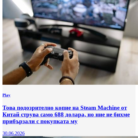
Play
Това подозрително копие на Steam Machine от
Китай струва само 688 долара, но ние не бихме
прибързали с покупката му
30.06.2026