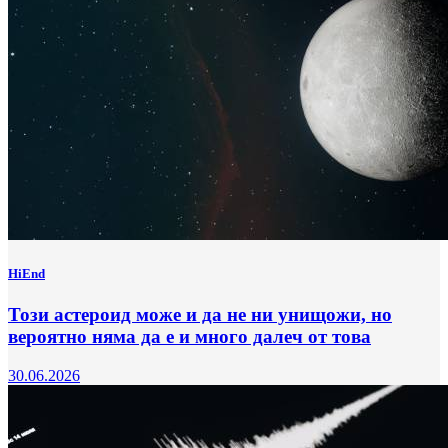
HiEnd
Този астероид може и да не ни унищожи, но
вероятно няма да е и много далеч от това
30.06.2026