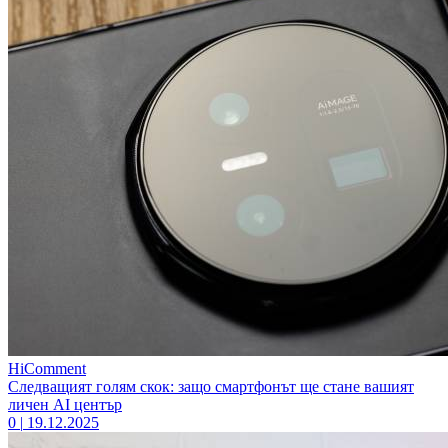
HiComment
Следващият голям скок: защо смартфонът ще стане вашият
личен AI център
0
|
19.12.2025