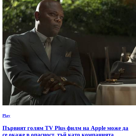
Play
Първият голям TV Plus филм на Apple може да
се окаже в опасност, тъй като компанията