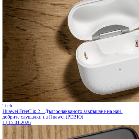
Tech
Huawei FreeClip 2 – Дългоочакваното завръщане на най-
добрите слушалки на Huawei (РЕВЮ)
1
|
15.01.2026