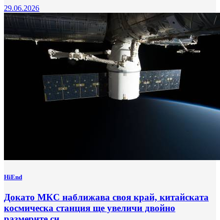
29.06.2026
HiEnd
Докато МКС наближава своя край, китайската
космическа станция ще увеличи двойно
размерите си