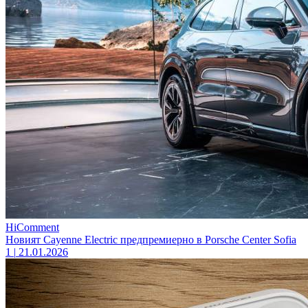
HiComment
Новият Cayenne Electric предпремиерно в Porsche Center Sofia
1
|
21.01.2026