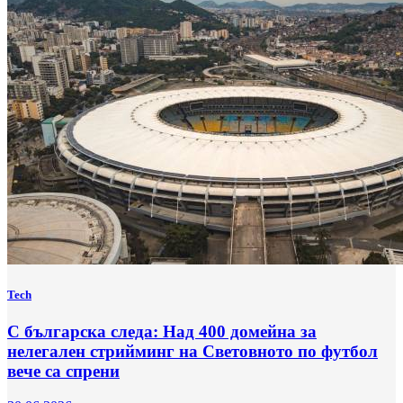
Tech
С българска следа: Над 400 домейна за
нелегален стрийминг на Световното по футбол
вече са спрени