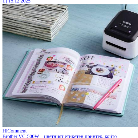
1
|
15.12.2025
HiComment
Brother VC-500W – цветният етикетен принтер, който