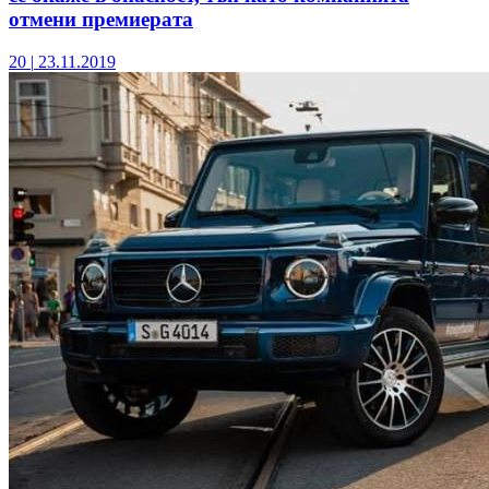
отмени премиерата
20
|
23.11.2019