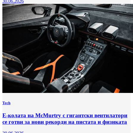
30.06.2026
Tech
Е-колата на McMurtry с гигантски вентилатори
се готви за нови рекорди на пистата и физиката