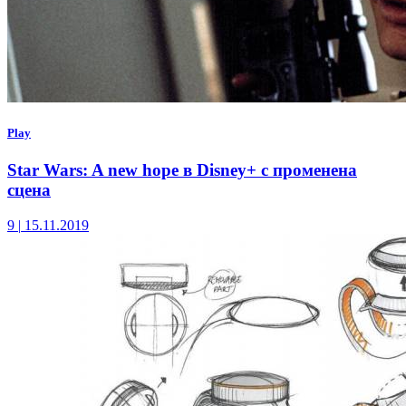
Play
Star Wars: A new hope в Disney+ с променена
сцена
9
|
15.11.2019