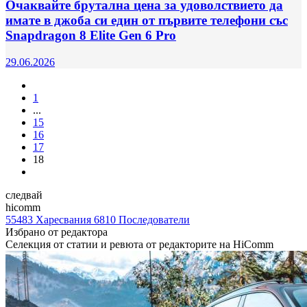
Очаквайте брутална цена за удоволствието да
имате в джоба си един от първите телефони със
Snapdragon 8 Elite Gen 6 Pro
29.06.2026
1
...
15
16
17
18
следвай
hicomm
55483
Харесвания
6810
Последователи
Избрано от редактора
Селекция от статии и ревюта от редакторите на HiComm