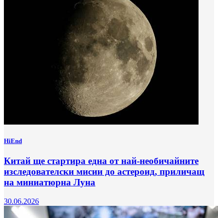
HiEnd
Китай ще стартира една от най-необичайните
изследователски мисии до астероид, приличащ
на миниатюрна Луна
30.06.2026