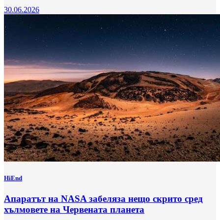
30.06.2026
HiEnd
Апаратът на NASA забеляза нещо скрито сред
хълмовете на Червената планета