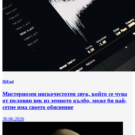
HiEnd
Мистериозен нискочестотен звук, който се чува
от половин век из земното кълбо, може би най-
сетне има своето обяснение
30.06.2026