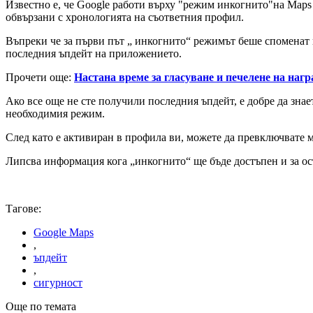
Известно е, че Google работи върху "режим инкогнито"на Maps
обвързани с хронологията на съответния профил.
Въпреки че за първи път „ инкогнито“ режимът беше споменат п
последния ъпдейт на приложението.
Прочети още:
Настана време за гласуване и печелене на нагр
Ако все още не сте получили последния ъпдейт, е добре да знае
необходимия режим.
След като е активиран в профила ви, можете да превключвате м
Липсва информация кога „инкогнито“ ще бъде достъпен и за о
Тагове:
Google Maps
,
ъпдейт
,
сигурност
Още по темата