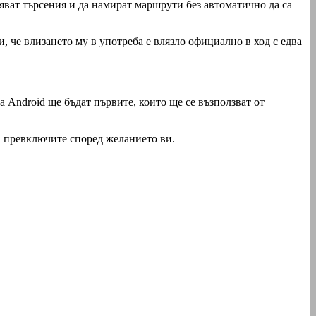
яват търсения и да намират маршрути без автоматично да са
, че влизането му в употреба е влязло официално в ход с едва
а Android ще бъдат първите, които ще се възползват от
ва превключите според желанието ви.