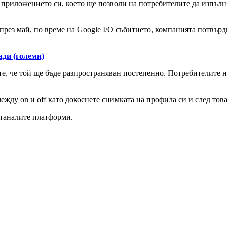
 приложението си, което ще позволи на потребителите да изпълн
рез май, по време на Google I/O събитието, компанията потвърди
ади (големи)
те, че той ще бъде разпространяван постепенно. Потребителите н
ежду on и off като докоснете снимката на профила си и след то
станалите платформи.