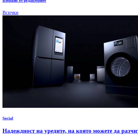
Избрано от редакторите
Всички
Social
Надеждност на уредите, на която можете да разчи