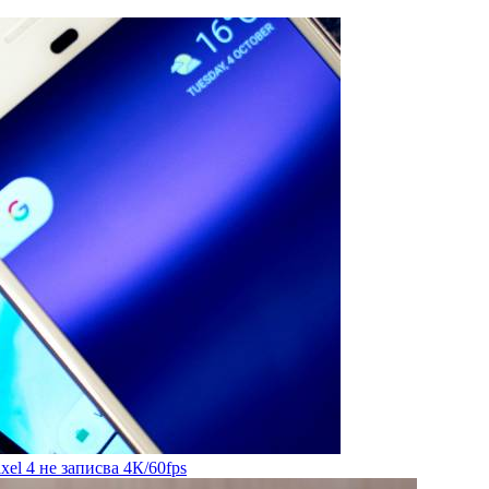
el 4 не записва 4К/60fps