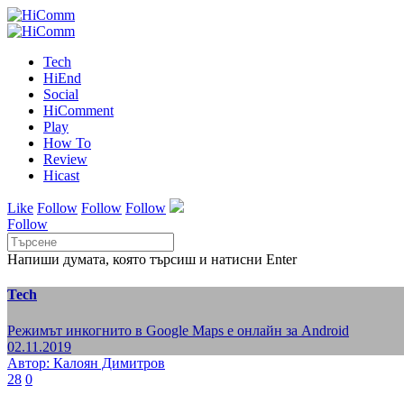
Tech
HiEnd
Social
HiComment
Play
How To
Review
Hicast
Like
Follow
Follow
Follow
Follow
Напиши думата, която търсиш и натисни Enter
Tech
Режимът инкогнито в Google Maps е онлайн за Android
02.11.2019
Автор: Калоян Димитров
28
0