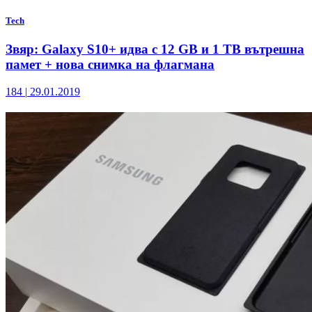
Tech
Звяр: Galaxy S10+ идва с 12 GB и 1 TB вътрешна
памет + нова снимка на флагмана
184
|
29.01.2019