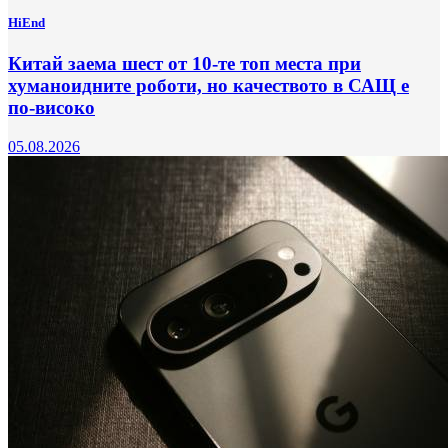
HiEnd
Китай заема шест от 10-те топ места при
хуманоидните роботи, но качеството в САЩ е
по-високо
05.08.2026