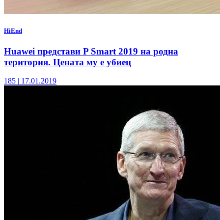
HiEnd
Huawei представи P Smart 2019 на родна
територия. Цената му е убиец
185
|
17.01.2019