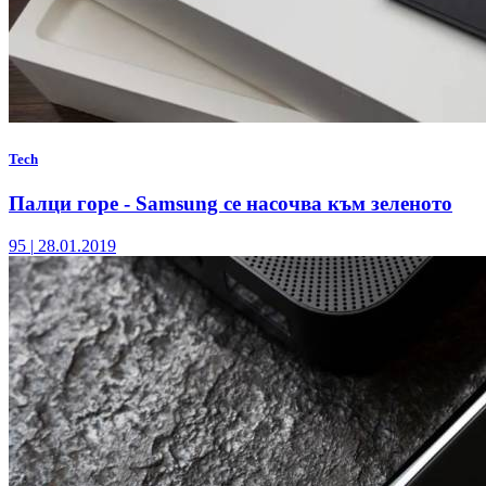
Tech
Палци горе - Samsung се насочва към зеленото
95
|
28.01.2019