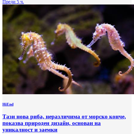
Преди 5 ч.
HiEnd
Тази нова риба, неразличима от морско конче,
показва природен дизайн, основан на
уникалност и заемки