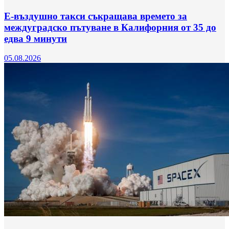
Е-въздушно такси съкращава времето за
междуградско пътуване в Калифорния от 35 до
едва 9 минути
05.08.2026