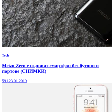
Tech
Meizu Zero е първият смартфон без бутони и
портове (СНИМКИ)
59
|
23.01.2019