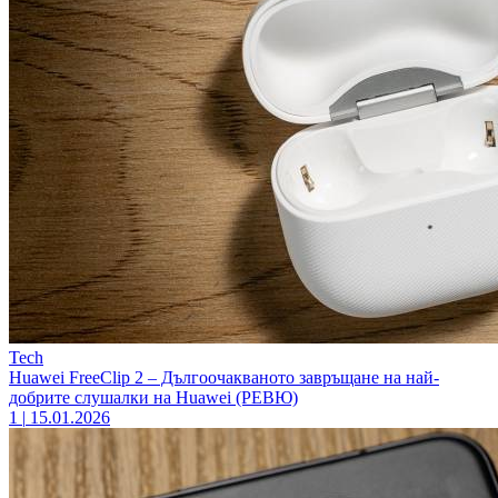
Tech
Huawei FreeClip 2 – Дългоочакваното завръщане на най-
добрите слушалки на Huawei (РЕВЮ)
1
|
15.01.2026