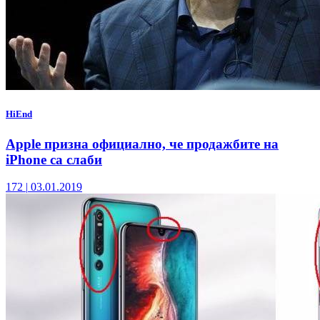
HiEnd
Apple призна официално, че продажбите на
iPhone са слаби
172
|
03.01.2019