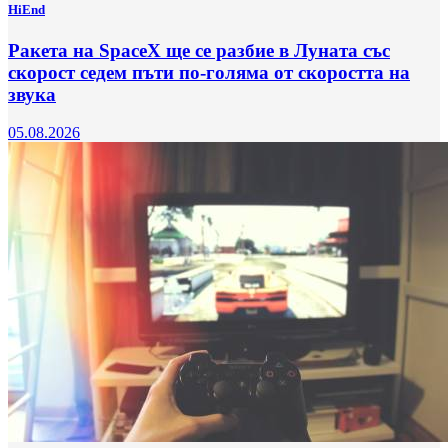
HiEnd
Ракета на SpaceX ще се разбие в Луната със
скорост седем пъти по-голяма от скоростта на
звука
05.08.2026