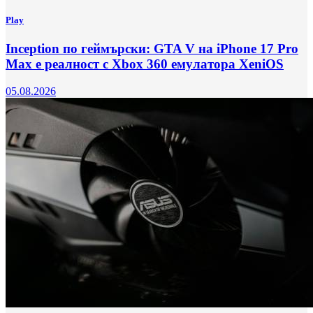
Play
Inception по геймърски: GTA V на iPhone 17 Pro
Max е реалност с Xbox 360 емулатора XeniOS
05.08.2026