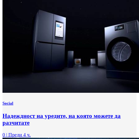
Social
Надеждност на уредите, на която можете да
разчитате
0
|
Преди 4 ч.