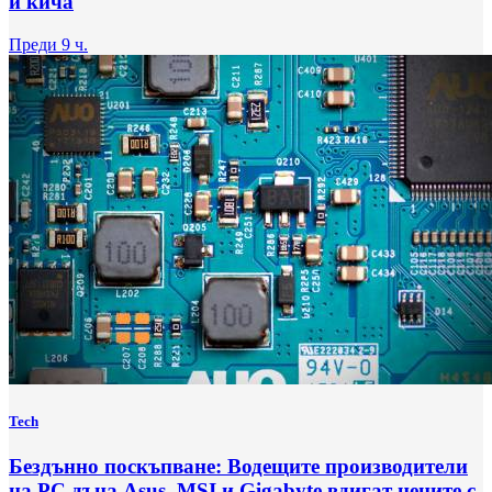
и кича
Преди 9 ч.
Tech
Бездънно поскъпване: Водещите производители
на РС дъна Asus, MSI и Gigabyte вдигат цените с