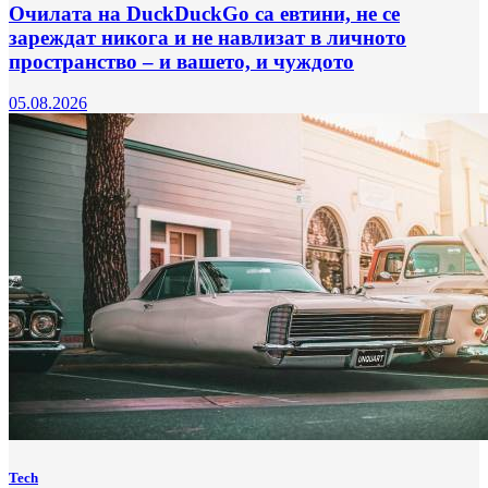
Очилата на DuckDuckGo са евтини, не се
зареждат никога и не навлизат в личното
пространство – и вашето, и чуждото
05.08.2026
Tech