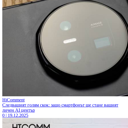
HiComment
Следващият голям скок: защо смартфонът ще стане вашият
личен AI център
0
|
19.12.2025