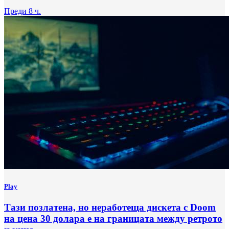
Преди 8 ч.
Play
Тази позлатена, но неработеща дискета с Doom
на цена 30 долара е на границата между ретрото