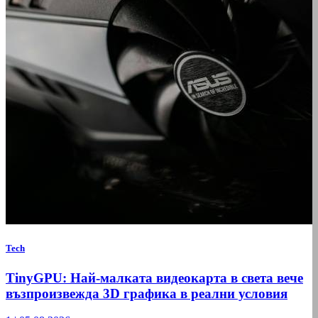
Tech
TinyGPU: Най-малката видеокарта в света вече
възпроизвежда 3D графика в реални условия