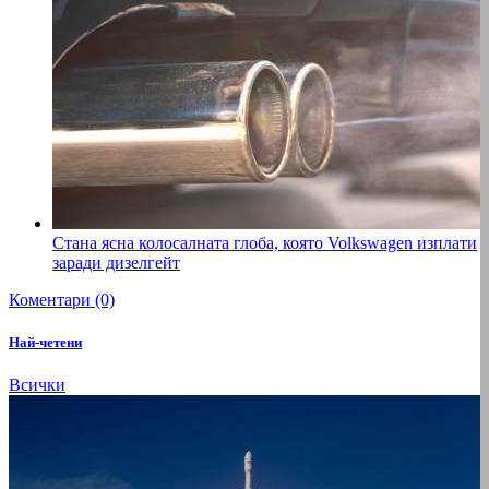
Стана ясна колосалната глоба, която Volkswagen изплати
заради дизелгейт
Коментари (0)
Най-четени
Всички