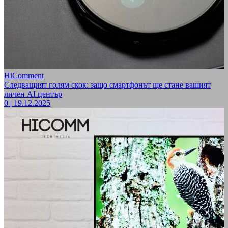
HiComment
Следващият голям скок: защо смартфонът ще стане вашият
личен AI център
0
|
19.12.2025