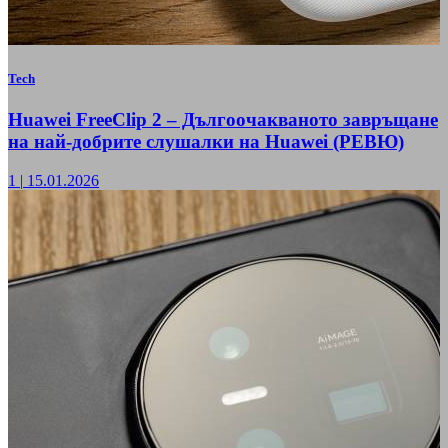
Tech
Huawei FreeClip 2 – Дългоочакваното завръщане
на най-добрите слушалки на Huawei (РЕВЮ)
1
|
15.01.2026