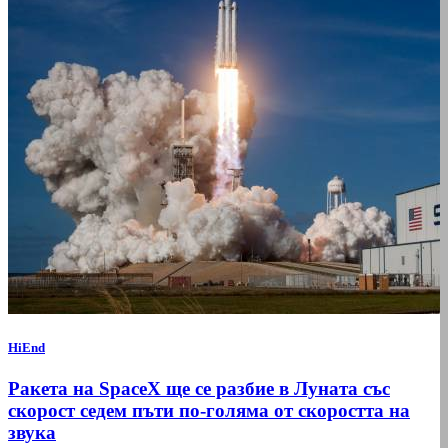
HiEnd
Ракета на SpaceX ще се разбие в Луната със
скорост седем пъти по-голяма от скоростта на
звука