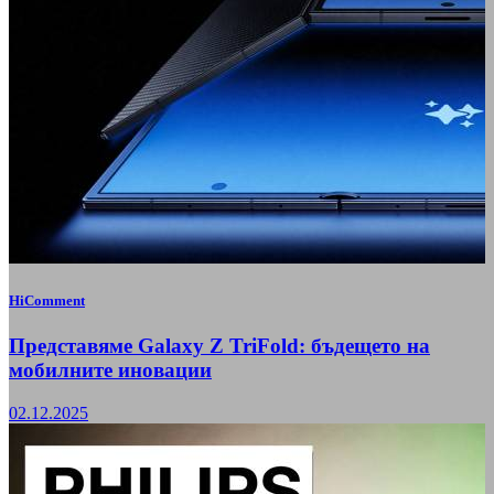
HiComment
Представяме Galaxy Z TriFold: бъдещето на
мобилните иновации
02.12.2025