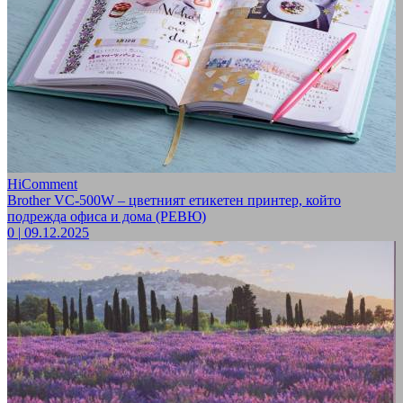
HiComment
Brother VC-500W – цветният етикетен принтер, който
подрежда офиса и дома (РЕВЮ)
0
|
09.12.2025