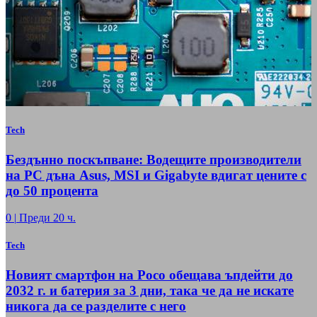
Tech
Бездънно поскъпване: Водещите производители
на РС дъна Asus, MSI и Gigabyte вдигат цените с
до 50 процента
0
|
Преди 20 ч.
Tech
Новият смартфон на Poco обещава ъпдейти до
2032 г. и батерия за 3 дни, така че да не искате
никога да се разделите с него