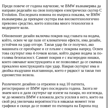
Преди повече от година научихме, че BMW възнамерява да
направи редизайн на своя популярен електрически скутер C
Evolution. Последната новина по въпроса показва, че BMW
възнамерява да превърне скутера във високотехнологично
превозно средство, което използва много технологии в
модерните коли.
Обновеният дизайн включва покрив над главата на водача,
който, освен че ще пази от климатични ефекти, има дизайн,
устойчив на удар отгоре. Такъв удар би се получил, ако
машината се преобърне и се плъзне с покрива напред. Освен
това скутерът има 4-точков колан, който държи водача за по-
голяма безопасност. Самият покрив е с въглеродни нишки,
които оякчават конструкцията и не позволяват да се смачква
прекалено конструкцията при удар. Накрая скутерът има и
двойка въздушни възглавници, което е рядкост за такъв тип
едноместни возила.
Различните дизайни са отразени в над 10 патента,
регистрирани от BMW през последната година. Засега не
знаем кога и дали скутерът ще излезе на пазара, но изглежда,
че до момента BMW е вложила доста усилия в него, което на
свой ред увеличава вероятността в някакъв момент тези
графики и скици да се появят по пътищата на Европа под