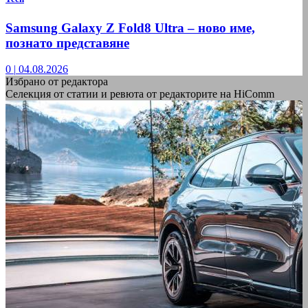
Samsung Galaxy Z Fold8 Ultra – ново име,
познато представяне
0
|
04.08.2026
Избрано от редактора
Селекция от статии и ревюта от редакторите на HiComm