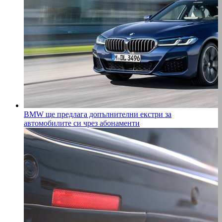
BMW ще предлага допълнителни екстри за
автомобилите си чрез абонаменти