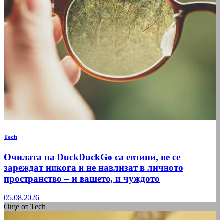
Tech
Очилата на DuckDuckGo са евтини, не се
зареждат никога и не навлизат в личното
пространство – и вашето, и чуждото
05.08.2026
Още от Tech