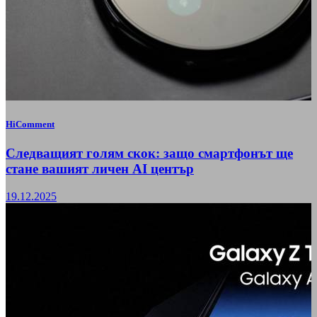
HiComment
Следващият голям скок: защо смартфонът ще
стане вашият личен AI център
19.12.2025