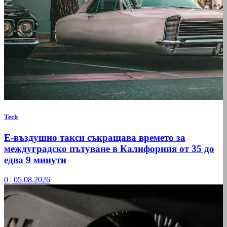
Tech
Е-въздушно такси съкращава времето за
междуградско пътуване в Калифорния от 35 до
едва 9 минути
0
|
05.08.2026