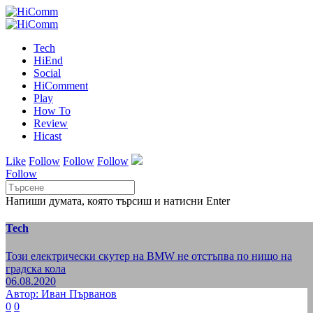
Tech
HiEnd
Social
HiComment
Play
How To
Review
Hicast
Like
Follow
Follow
Follow
Follow
Напиши думата, която търсиш и натисни Enter
Tech
Този eлектрически скутер на BMW не отстъпва по нищо на
градска кола
06.08.2020
Автор: Иван Първанов
0
0