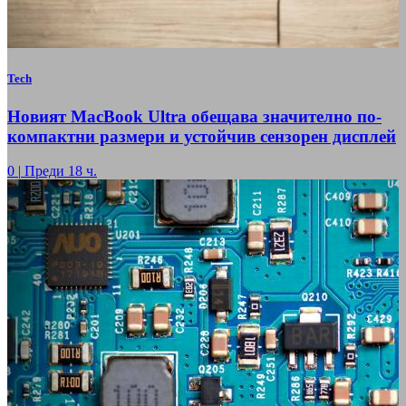
Tech
Новият MacBook Ultra обещава значително по-
компактни размери и устойчив сензорен дисплей
0
|
Преди 18 ч.