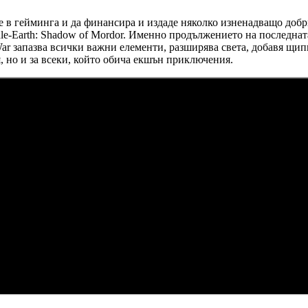
е в гейминга и да финансира и издаде няколко изненадващо добри
le-Earth: Shadow of Mordor. Именно продължението на последната
ar запазва всички важни елементи, разширява света, добавя щип
, но и за всеки, който обича екшън приключения.