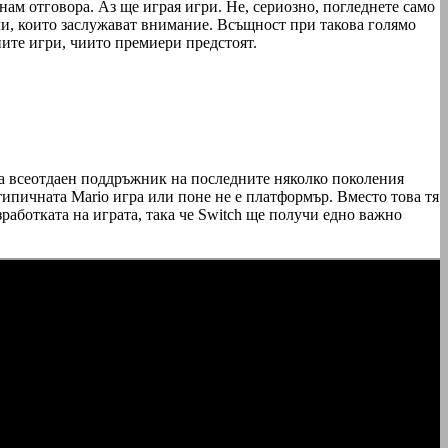
знам отговора. Аз ще играя игри. Не, сериозно, погледнете само
ми, които заслужават внимание. Всъщност при такова голямо
ните игри, чиито премиери предстоят.
 всеотдаен поддръжник на последните няколко поколения
 типичната Mario игра или поне не е платформър. Вместо това тя
зработката на играта, така че Switch ще получи едно важно