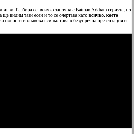
 игри. Разбира се, всичко започна с Batman Arkham серията, но
 ще видим тази есен и то се очертава като
всичко, което
ка новости и опакова всичко това в безупречна презентация и