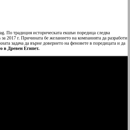
k Flag. По традиция историческата екшън поредица следва
ns за 2017 г. Причината бе желанието на компанията да разработи
ажната задача да върне доверието на феновете в поредицата и да
о в Древен Египет.