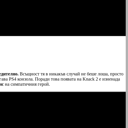
едително.
Всъщност тя в никакъв случай не беше лоша, просто
ава PS4 конзола. Поради това появата на Knack 2 е изненада
нс
на симпатичния герой.