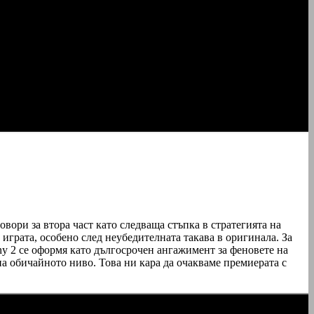
овори за втора част като следваща стъпка в стратегията на
а играта, особено след неубедителната такава в оригинала. За
ny 2 се оформя като дългосрочен ангажимент за феновете на
на обичайното ниво. Това ни кара да очакваме премиерата с