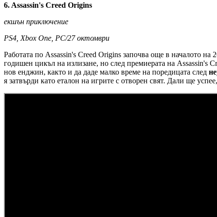
6. Assassin's Creed Origins
екшън приключение
PS4, Xbox One, PC/27 октомври
Работата по Assassin's Creed Origins започва още в началото на 
годишен цикъл на излизане, но след премиерата на Assassin's Cr
нов енджин, както и да даде малко време на поредицата след
не
я затвърди като еталон на игрите с отворен свят. Дали ще успее