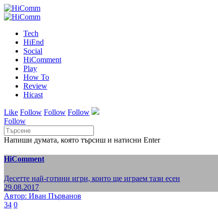
Tech
HiEnd
Social
HiComment
Play
How To
Review
Hicast
Like
Follow
Follow
Follow
Follow
Напиши думата, която търсиш и натисни Enter
HiComment
Десетте най-готини игри, които ще играем тази есен
29.08.2017
Автор: Иван Първанов
34
0