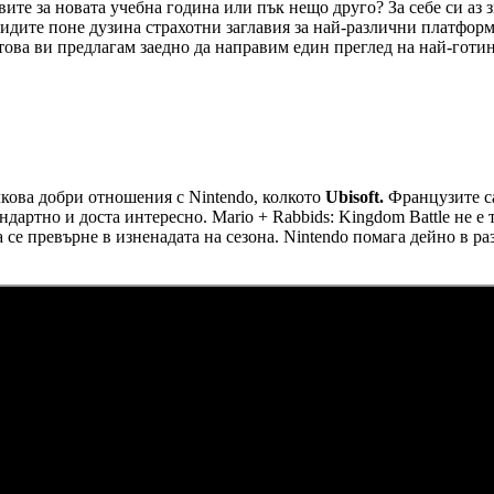
вите за новата учебна година или пък нещо друго? За себе си аз 
видите поне дузина страхотни заглавия за най-различни платфор
атова ви предлагам заедно да направим един преглед на най-готи
лкова добри отношения с Nintendo, колкото
Ubisoft.
Французите са
дартно и доста интересно. Mario + Rabbids: Kingdom Battle не е
а се превърне в изненадата на сезона. Nintendo помага дейно в ра