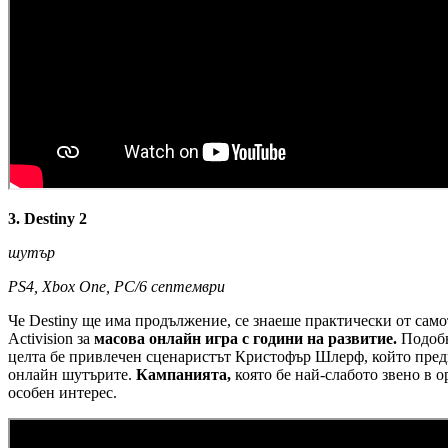
3. Destiny 2
шутър
PS4, Xbox One, PC/6 септември
Че Destiny ще има продължение, се знаеше практически от самот
Activision за
масова онлайн игра с години на развитие.
Подобно
целта бе привлечен сценаристът Кристофър Шлерф, който преди 
онлайн шутърите.
Кампанията,
която бе най-слабото звено в 
особен интерес.