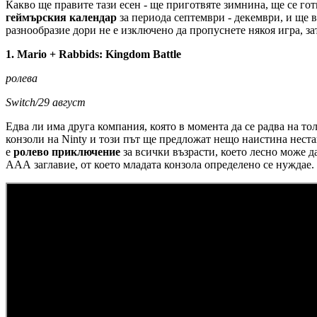
Какво ще правите тази есен - ще приготвяте зимнина, ще се гот
геймърския календар
за периода септември - декември, и ще 
разнообразие дори не е изключено да пропуснете някоя игра, з
1. Mario + Rabbids: Kingdom Battle
ролева
Switch/29 август
Едва ли има друга компания, която в момента да се радва на то
конзоли на Ninty и този път ще предложат нещо наистина нестан
е
ролево приключение
за всички възрасти, което лесно може д
ААА заглавие, от което младата конзола определено се нуждае.