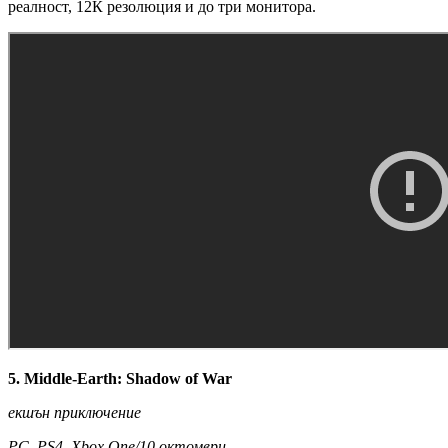
реалност, 12К резолюция и до три монитора.
5. Middle-Earth: Shadow of War
екшън приключение
PC, PS4, Xbox One/10 октомври