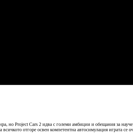
а, но Project Cars 2 идва с големи амбиции и обещания за научен
 На всичкото отгоре освен компетентна автосимулация играта се о