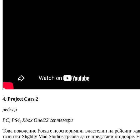
4. Project Cars 2
рейсър
PC, PS4, Xbox One/22 септември
Това поколение Forza е неоспоримият властелин на рейсинг жанр
този път Slightly Mad Studios трябва да се представи по-добре.