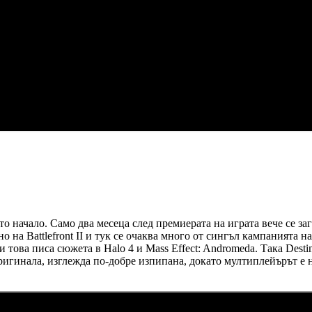
о начало. Само два месеца след премиерата на играта вече се заг
 на Battlefront II и тук се очаква много от сингъл кампанията н
това писа сюжета в Halo 4 и Mass Effect: Andromeda. Така Desti
оригинала, изглежда по-добре изпипана, докато мултиплейърът е 