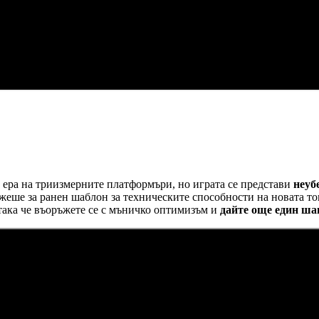
 ера на триизмерните платформъри, но играта се представи
неуб
еше за ранен шаблон за техническите способности на новата тог
така че въоръжете се с мъничко оптимизъм и
дайте още един ша