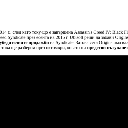
2014 г., след като току-що е завършена Assassin's Creed IV: Blac
eed Syndicate през есента на 2015 г. Ubisoft реши да забави Origi
убедителните продажби
на Syndicate. Затова сега Origins има в
, това ще разберем през октомври, когато ни
предстои пътуванет