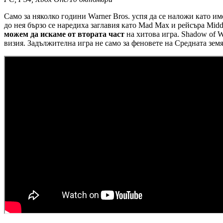
Само за няколко години Warner Bros. успя да се наложи като им
до нея бързо се наредиха заглавия като Mad Max и рейсъра Midd
можем да искаме от втората част
на хитова игра. Shadow of W
визия. Задължителна игра не само за феновете на Средната земя