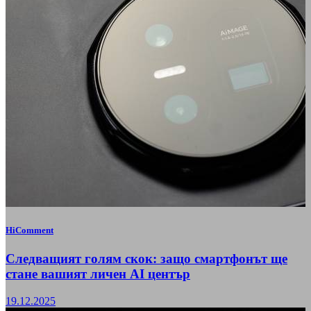
HiComment
Следващият голям скок: защо смартфонът ще
стане вашият личен AI център
19.12.2025