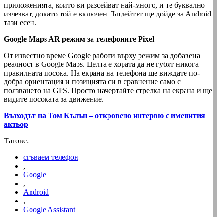
приложенията, които ви разсейват най-много, и те буквално
изчезват, докато той е включен. Ъпдейтът ще дойде за Android
тази есен.
Google Maps AR режим за телефоните Pixel
От известно време Google работи върху режим за добавена
реалност в Google Maps. Целта е хората да не губят никога
правилната посока. На екрана на телефона ще виждате по-
добра ориентация и позицията си в сравнение само с
ползването на GPS. Просто начертайте стрелка на екрана и ще
видите посоката за движение.
Възходът на Том Кълън – откровено интервю с именития
актьор
Тагове:
сгъваем телефон
,
Google
,
Android
,
Google Assistant