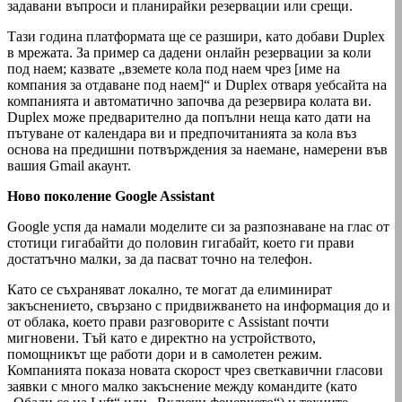
задавани въпроси и планирайки резервации или срещи.
Тази година платформата ще се разшири, като добави Duplex
в мрежата. За пример са дадени онлайн резервации за коли
под наем; казвате „вземете кола под наем чрез [име на
компания за отдаване под наем]“ и Duplex отваря уебсайта на
компанията и автоматично започва да резервира колата ви.
Duplex може предварително да попълни неща като дати на
пътуване от календара ви и предпочитанията за кола въз
основа на предишни потвърждения за наемане, намерени във
вашия Gmail акаунт.
Ново поколение Google Assistant
Google успя да намали моделите си за разпознаване на глас от
стотици гигабайти до половин гигабайт, което ги прави
достатъчно малки, за да пасват точно на телефон.
Като се съхраняват локално, те могат да елиминират
закъснението, свързано с придвижването на информация до и
от облака, което прави разговорите с Assistant почти
мигновени. Тъй като е директно на устройството,
помощникът ще работи дори и в самолетен режим.
Компанията показа новата скорост чрез светкавични гласови
заявки с много малко закъснение между командите (като