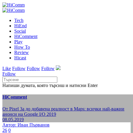
Tech
HiEnd
Social
HiComment
Play
How To
Review
Hicast
Like
Follow
Follow
Follow
Follow
Напиши думата, която търсиш и натисни Enter
HiComment
От Pixel 3a до добавена реалност в Maps: всички най-важни
анонси на Google I/O 2019
08.05.2019
Автор: Иван Първанов
26
0