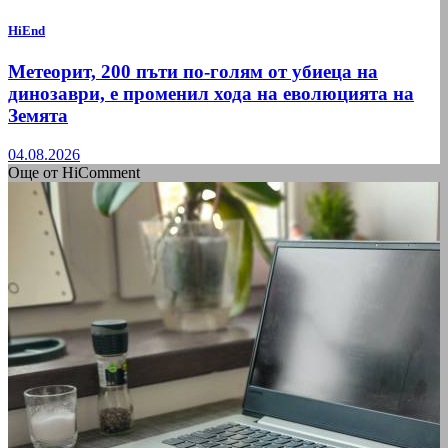
HiEnd
Метеорит, 200 пъти по-голям от убиеца на
динозаври, е променил хода на еволюцията на
Земята
04.08.2026
Още от HiComment