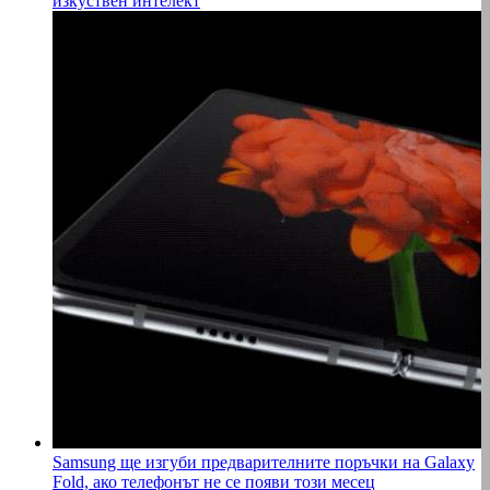
изкуствен интелект
Samsung ще изгуби предварителните поръчки на Galaxy
Fold, ако телефонът не се появи този месец