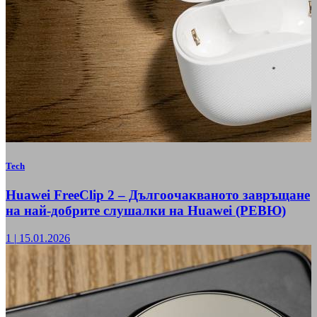
Tech
Huawei FreeClip 2 – Дългоочакваното завръщане
на най-добрите слушалки на Huawei (РЕВЮ)
1
|
15.01.2026