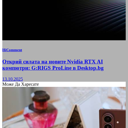
HiComment
Открий силата на новите Nvidia RTX AI
компютри: G:RIGS ProLine в Desktop.bg
13.10.2025
Може Да Харесате