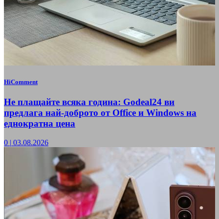
HiComment
Не плащайте всяка година: Godeal24 ви
предлага най-доброто от Office и Windows на
еднократна цена
0
|
03.08.2026