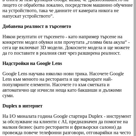
лицето се обработва локално, посредством машинно обучение
на устройството, така че данните от камерата никога не
напускат устройството“.
Добавена реалност в търсенето
Някои резултати от търсенето - като например търсене на
конкретен модел обувки или прочутата „голяма бяла акула“ -
сега ще включват 3D модели. Докоснете модела и ще можете
да го поставите в реалния свят чрез разширена реалност.
Надстройки на Google Lens
Google Lens научава няколко нови трика. Насочете Google
Lens към менюто на ресторанта и ще маркирате най-
популярните елементи. Насочете го към сметката и
автоматично ще изчисли неща като бакшиши и дължими
суми.
Duplex в интернет
На I/O миналата година Google стартира Duplex - инструмент
за обслужване на клиенти с AI, предназначен да помогне на
малкия бизнес (като ресторанти и фризьорски салони) да
провежда повече телефонни разговори, отговаряйки на често