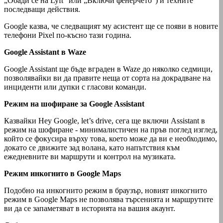
„Обади се на Lyft“ или „Включи фенерчето“) и техните
последващи действия.
Google казва, че следващият му асистент ще се появи в новите
телефони Pixel по-късно тази година.
Google Assistant в Waze
Google Assistant ще бъде вграден в Waze до няколко седмици,
позволявайки ви да правите неща от сорта на докрадване на
инциденти или дупки с гласови команди.
Режим на шофиране за Google Assistant
Казвайки Hey Google, let’s drive, сега ще включи Assistant в
режим на шофиране - минималистичен на пръв поглед изглед,
който се фокусира върху това, което може да ви е необходимо,
докато се движите зад волана, като напътствия към
ежедневните ви маршрути и контрол на музиката.
Режим инкогнито в Google Maps
Подобно на инкогнито режим в браузър, новият инкогнито
режим в Google Maps не позволява търсенията и маршрутите
ви да се запаметяват в историята на вашия акаунт.