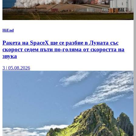
HiEnd
Ракета на SpaceX ще се разбие в Луната със
скорост седем пъти по-голяма от скоростта на
звука
3
|
05.08.2026