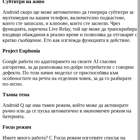
Субтитри на живо
Android скоро ще може автоматично да генерира субтитри за
мултимедия на вашия телефон, включително подкастове,
които сте записали, и клипове, които сте заснели. Чрез
функцията, наречена Live Relay, той ще може да транскрибира
входящи обаждания в реално време и позволява да отговарят с
кратко съобщение. Ето как изглежда функцията в действие.
Project Euphonia
Google работи по адаптирането на своите AI гласови
алгоритми, за да разпознава по-добре потребители с говорни
дефекти. По този начин моделът се приспособява към
особеностите на речта на отделния човек, за да го разбирате
по-лесно.
Тъмна тема
Android Q ще има тъмен режим, който може да активирате
ръчно или да се пуска автоматично в икономичен режим на
батерията.
Focus режим
Имате много работа? С Focus режим изготвяте списък на