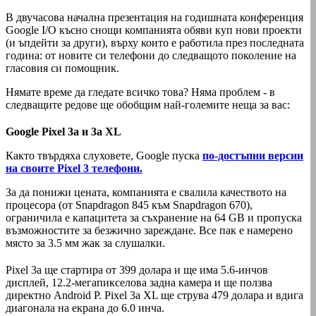
В двучасова начална презентация на годишната конференция
Google I/O късно снощи компанията обяви куп нови проекти
(и ъпдейти за други), върху които е работила през последната
година: от новите си телефони до следващото поколение на
гласовия си помощник.
Нямате време да гледате всичко това? Няма проблем - в
следващите редове ще обобщим най-големите неща за вас:
Google Pixel 3a и 3a XL
Както твърдяха слуховете, Google пуска
по-достъпни версии
на своите Pixel 3 телефони.
За да понижи цената, компанията е свалила качеството на
процесора (от Snapdragon 845 към Snapdragon 670),
ограничила е капацитета за съхранение на 64 GB и пропуска
възможностите за безжично зареждане. Все пак е намерено
място за 3.5 мм жак за слушалки.
Pixel 3a ще стартира от 399 долара и ще има 5.6-инчов
дисплей, 12.2-мегапикселова задна камера и ще ползва
директно Android P. Pixel 3a XL ще струва 479 долара и вдига
диагонала на екрана до 6.0 инча.