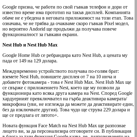
Google призна, че работи по свой гъвкав телефон и дори от
известно време има прототип на такъв дисплей. Компанията
обаче не е убедена в неговата приложимост на този етап. Това
означава, че не трябва да очакваме скоро гъвкав Pixel модел,
но вероятно Andorid ще продължи да получава повече
функционалност за гъвкави екрани.
Nest Hub и Nest Hub Max
Google Home Hub се ребрандира като Nest Hub, а цената му
пада от 149 на 129 долара.
Междувременно устройството получава по-голям брат:
вземете Nest Hub, повишете дисплея от 7 на 10 инча и
добавете фотокамера - това е Nest Hub Max. Nest Hub Max ще
се свърже с приложението Nest, което ще му позволи да
функционира като всяка друга камера на Nest. Според Google
хардуерният превключвател на гърба деактивира камерата/
микрофона (уви, не изглежда да можете да деактивирате един,
без да изключвате другия). Това чудо ще струва 229 долара и
ще се предлага от лятото+.
Новата функция Face Match на Nest Hub Max ще разпознае
лицето ви, за да персонализира отговорите си. В публикация
в блога за тази функция Google казва, че „разпознаването на