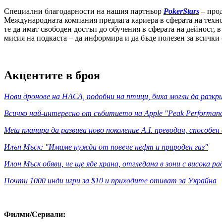
Специални благодарности на нашия партньор
PokerStars
– прод
Международната компания предлага кариера в сферата на техн
те да имат свободен достъп до обучения в сферата на дейност, в
мисия на подкаста – да информира и да бъде полезен за всички 
Акцентите в броя
Нови дронове на НАСА, подобни на птици, биха могли да раз
Всичко най-интересно от събитието на Apple "Peak Performan
Meta планира да развива ново поколение A.I. преводач, способе
Илън Мъск: "Имаме нужда от повече нефт и природен газ"
Илон Мъск обяви, че ще яде храна, отгледана в зони с висока р
Почти 1000 инди игри за $10 и приходите отиват за Украйна
Филми/Сериали: