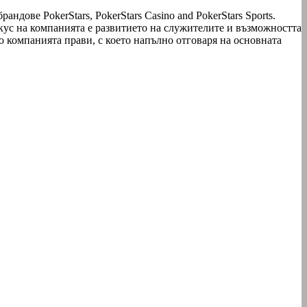
дове PokerStars, PokerStars Casino and PokerStars Sports.
ус на компанията е развитието на служителите и възможността
ето компанията прави, с което напълно отговаря на основната