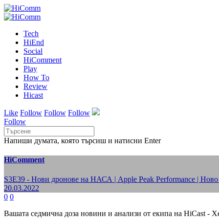
Tech
HiEnd
Social
HiComment
Play
How To
Review
Hicast
Like
Follow
Follow
Follow
Follow
Напиши думата, която търсиш и натисни Enter
HiComment
S3E39 - Нови дронове на НАСА | Apple Peak Performance | Ново
20.03.2022
0
0
Вашата седмична доза новини и анализи от екипа на HiCast - Х