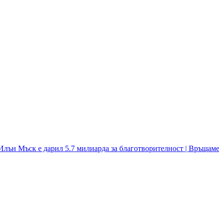
 Илън Мъск е дарил 5.7 милиарда за благотворителност | Връщаме