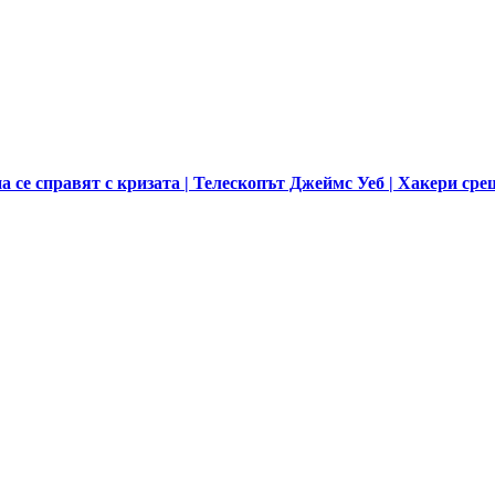
 се справят с кризата | Телескопът Джеймс Уеб | Хакери сре