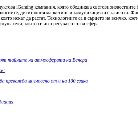
уктова iGaming компания, която обединява световноизвестните бран
ологиите, дигиталния маркетинг и комуникацията с клиенти. Фок
 която искат да растат. Технологиите са в сърцето на всичко, ко
слушатели, които се интересуват от тази сфера.
крият тайните на атмосферата на Венера
ce"
н да превежда мигновено от и на 100 езика
адиация