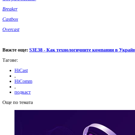
Breaker
Castbox
Overcast
Вижте още:
S3E38 - Как технологичните компании в Украйна
Тагове:
HiCast
,
HiComm
,
подкаст
Още по темата