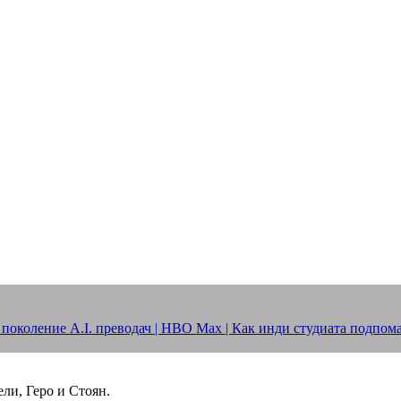
 поколение A.I. преводач | HBO Max | Как инди студиата подпом
ели, Геро и Стоян.