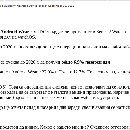
 Android Wear
. От IDC твърдят, че промените в Series 2 Watch и
я дял на watchOS.
з 2020 г., но тя всъщност ще е операционната система с най-стаб
се очаква до 2020 г. да получи
общо 6.9% пазарен дял
.
н от Android Wear с 22.9% и Tizen с 12.7%. Това означава, че па
RTOS). Това са операционни системи, които позволяват да се изп
 позволява да се свързват с каталога външни приложения, нарече
я най-бързо развиващ се сегмент в smartwatch индустрията.
о ще отчетат спад в пазарния дял заради увеличаващия се натиск
- предстои да видим. Какво е вашето мнение? Очакваме отговора 