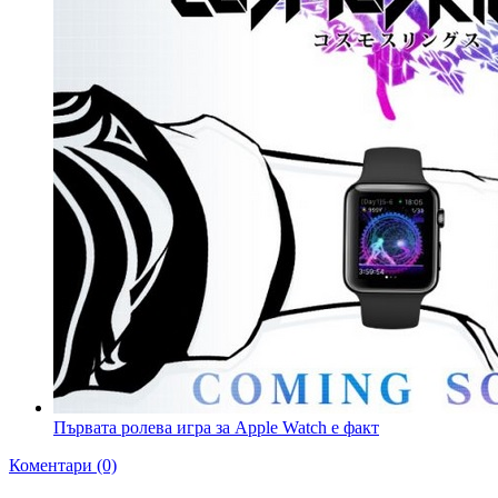
Първата ролева игра за Apple Watch е факт
Коментари (0)