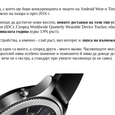
 с което ще бори конкуренцията в лицето на Android Wear и Tiz
сно на пазара и през 2016 г.
овници да достигне нови висоти,
новите доставки на този тип у
tion (IDC). Според Worldwide Quarterly Wearable Device Tracker,
миналата година
(едва 3.9% ръст).
тройства, а именно - слаб ръст, вял интерес и
липса на възмож
 едни са много, а според други - много малко. Часовниците могат
исплей няма особено значение и помпането й няма да доведе до 
ече не е екстра, а стандарт при умните часовници (и не само).