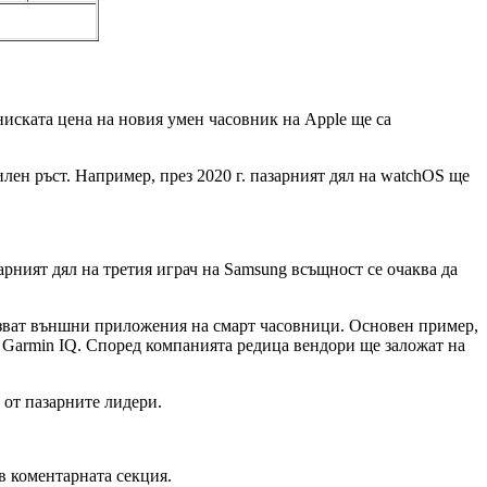
 ниската цена на новия умен часовник на Apple ще са
илен ръст. Например, през 2020 г. пазарният дял на watchOS ще
зарният дял на третия играч на Samsung всъщност се очаква да
олзват външни приложения на смарт часовници. Основен пример,
н Garmin IQ. Според компанията редица вендори ще заложат на
 от пазарните лидери.
в коментарната секция.