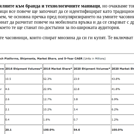
оялните към бранда и технологичните маниаци
, но очакваме т
ици все повече ще започнат да се идентифицират като традицион
наем, че основна пречка пред популяризирането на умните часовн
нат да разчитат повече на мобилната връзка и да се свързват с д
което те ще станат по-достъпни за по-широката аудитория.
е часовници, които спират мнозина да си ги купят. Те включва