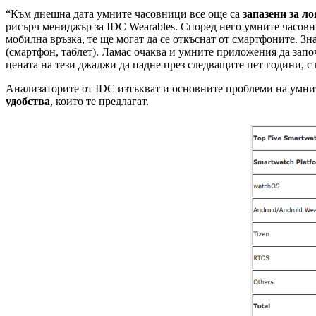
“Към днешна дата умните часовници все още са
запазени за л
рисърч мениджър за IDC Wearables. Според него умните часовн
мобилна връзка, те ще могат да се откъснат от смартфоните. З
(смартфон, таблет). Ламас очаква и умните приложения да започ
цената на тези джаджи да падне през следващите пет години, с 
Анализаторите от IDC изтъкват и основните проблеми на умнит
удобства
, които те предлагат.