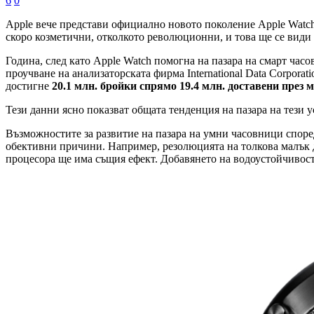
6
0
Apple вече представи официално новото поколение Apple Watch,
скоро козметични, отколкото революционни, и това ще се види я
Година, след като Apple Watch помогна на пазара на смарт час
проучване на анализаторската фирма International Data Corpora
достигне
20.1 млн. бройки спрямо 19.4 млн. доставени през 
Тези данни ясно показват общата тенденция на пазара на тези ус
Възможностите за развитие на пазара на умни часовници според
обективни причини. Например, резолюцията на толкова малък д
процесора ще има същия ефект. Добавянето на водоустойчивост в