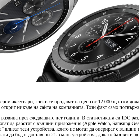
рни аксесоари, които се продават на цена от 12 000 щатски до
де открит никъде на сайта на компанията. Този факт само потвър
развива през следващите пет години. В статистиката си IDC раз
огат да работят с външни приложения (Apple Watch, Samsung Gear 
” влизат тези устройства, които не могат да оперират с външни п
ата да бъдат доставени 21.5 млн. устройства, докато базовите щ