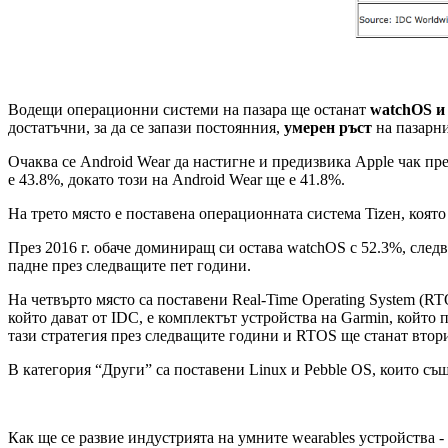
Водещи операционни системи на пазара ще останат
watchOS и
достатъчни, за да се запази постоянния,
умерен ръст
на пазарни
Очаква се Android Wear да настигне и предизвика Apple чак пре
е 43.8%, докато този на Android Wear ще е 41.8%.
На трето място е поставена операционната система Tizeн, която 
През 2016 г. обаче доминиращ си остава watchOS с 52.3%, следва
падне през следващите пет години.
На четвърто място са поставени Real-Time Operating System (
който дават от IDC, е комплектът устройства на Garmin, който
тази стратегия през следващите години и RTOS ще станат втори
В категория “Други” са поставени Linux и Pebble OS, които същ
Как ще се развие индустрията на умните wearables устройства 