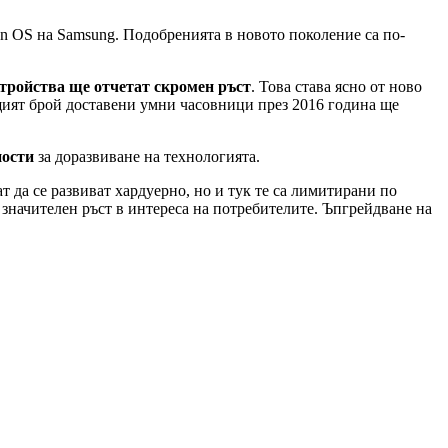
en OS на Samsung. Подобренията в новото поколение са по-
стройства ще отчетат скромен ръст
. Това става ясно от ново
 общият брой доставени умни часовници през 2016 година ще
ности
за доразвиване на технологията.
 да се развиват хардуерно, но и тук те са лимитирани по
значителен ръст в интереса на потребителите. Ъпгрейдване на