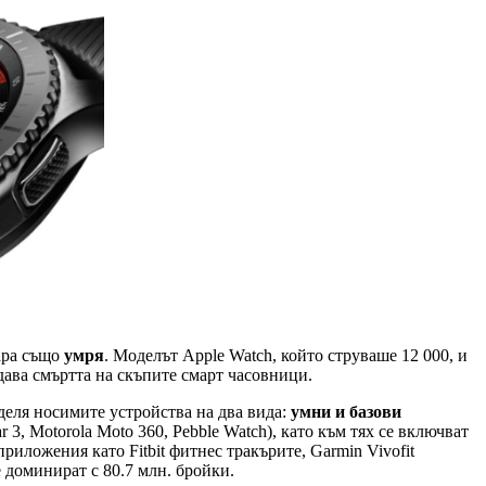
лара също
умря
. Моделът Apple Watch, който струваше 12 000, и
ждава смъртта на скъпите смарт часовници.
деля носимите устройства на два вида:
умни и базови
3, Motorola Moto 360, Pebble Watch), като към тях се включват
риложения като Fitbit фитнес тракърите, Garmin Vivofit
е доминират с 80.7 млн. бройки.