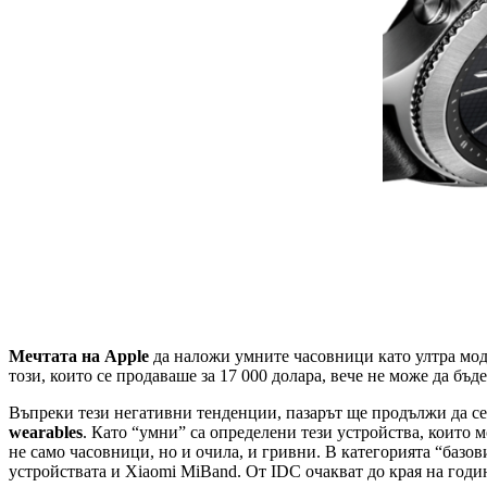
Мечтата на Apple
да наложи умните часовници като ултра моде
този, които се продаваше за 17 000 долара, вече не може да бъ
Въпреки тези негативни тенденции, пазарът ще продължи да се 
wearables
. Като “умни” са определени тези устройства, които м
не само часовници, но и очила, и гривни. В категорията “базови
устройствата и Xiaomi MiBand. От IDC очакват до края на годин