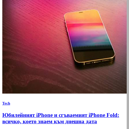
Tech
Юбилейният iPhone и сгъваемият iPhone Fold:
всичко, което знаем към днешна дата