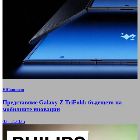
HiComment
Представяме Galaxy Z TriFold: бъдещето на
мобилните иновации
02.12.2025