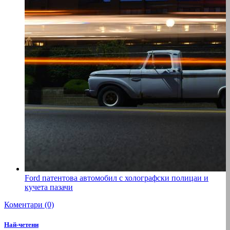
Ford патентова автомобил с холографски полицаи и
кучета пазачи
Коментари (0)
Най-четени