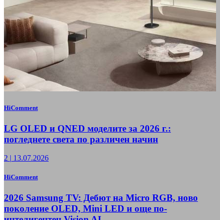
HiComment
LG OLED и QNED моделите за 2026 г.:
погледнете света по различен начин
2
|
13.07.2026
HiComment
2026 Samsung TV: Дебют на Micro RGB, ново
поколение OLED, Mini LED и още по-
интелигентен Vision AI