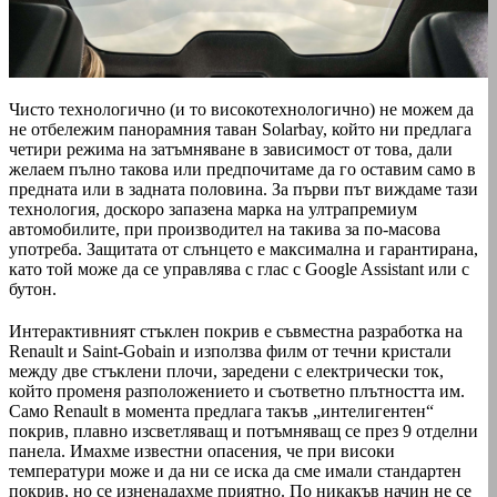
Чисто технологично (и то високотехнологично) не можем да
не отбележим панорамния таван Solarbay, който ни предлага
четири режима на затъмняване в зависимост от това, дали
желаем пълно такова или предпочитаме да го оставим само в
предната или в задната половина. За първи път виждаме тази
технология, доскоро запазена марка на ултрапремиум
автомобилите, при производител на такива за по-масова
употреба. Защитата от слънцето е максимална и гарантирана,
като той може да се управлява с глас с Google Assistant или с
бутон.
Интерактивният стъклен покрив е съвместна разработка на
Renault и Saint-Gobain и използва филм от течни кристали
между две стъклени плочи, заредени с електрически ток,
който променя разположението и съответно плътността им.
Само Renault в момента предлага такъв „интелигентен“
покрив, плавно изсветляващ и потъмняващ се през 9 отделни
панела. Имахме известни опасения, че при високи
температури може и да ни се иска да сме имали стандартен
покрив, но се изненадахме приятно. По никакъв начин не се