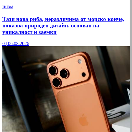
HiEnd
Тази нова риба, неразличима от морско конче,
показва природен дизайн, основан на
уникалност и заемки
0
|
06.08.2026