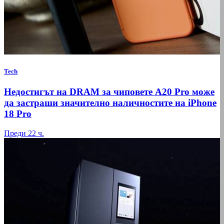
Tech
Недостигът на DRAM за чиповете A20 Pro може
да застраши значително наличностите на iPhone
18 Pro
Преди 22 ч.