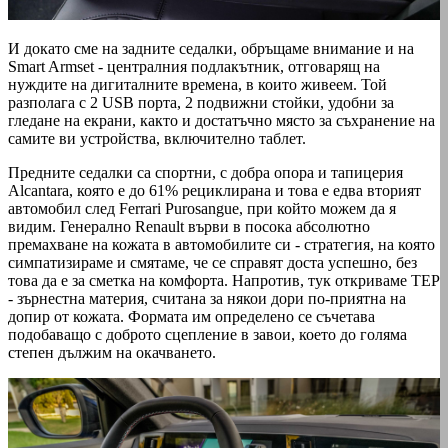
И докато сме на задните седалки, обръщаме внимание и на
Smart Armset - централния подлакътник, отговарящ на
нуждите на дигиталните времена, в които живеем. Той
разполага с 2 USB порта, 2 подвижни стойки, удобни за
гледане на екрани, както и достатъчно място за съхранение на
самите ви устройства, включително таблет.
Предните седалки са спортни, с добра опора и тапицерия
Alcantara, която е до 61% рециклирана и това е едва вторият
автомобил след Ferrari Purosangue, при който можем да я
видим. Генерално Renault върви в посока абсолютно
премахване на кожата в автомобилите си - стратегия, на която
симпатизираме и смятаме, че се справят доста успешно, без
това да е за сметка на комфорта. Напротив, тук откриваме ТЕP
- зърнестна материя, считана за някои дори по-приятна на
допир от кожата. Формата им определено се съчетава
подобаващо с доброто сцепление в завои, което до голяма
степен дължим на окачването.