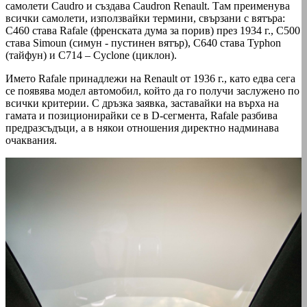
самолети Caudro и създава Caudron Renault. Там преименува
всички самолети, използвайки термини, свързани с вятъра:
C460 става Rafale (френската дума за порив) през 1934 г., C500
става Simoun (симун - пустинен вятър), C640 става Typhon
(тайфун) и C714 – Cyclone (циклон).
Името Rafale принадлежи на Renault от 1936 г., като едва сега
се появява модел автомобил, който да го получи заслужено по
всички критерии. С дръзка заявка, заставайки на върха на
гамата и позиционирайки се в D-сегмента, Rafalе разбива
предразсъдъци, а в някои отношения директно надминава
очаквания.