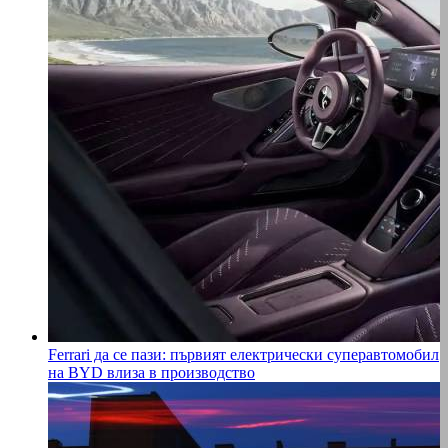
Ferrari да се пази: първият електрически суперавтомобил
на BYD влиза в производство