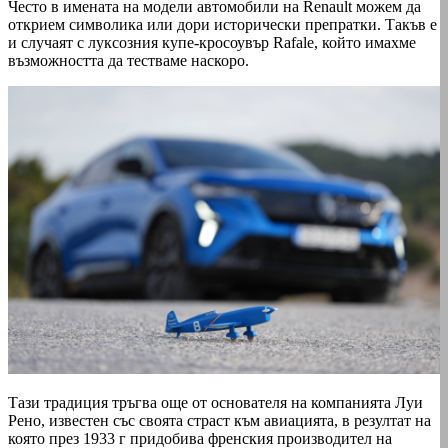
Често в имената на модели автомобили на Renault можем да
открием символика или дори исторически препратки. Такъв е
и случаят с луксозния купе-кросоувър Rafale, който имахме
възможността да тестваме наскоро.
Тази традиция тръгва още от основателя на компанията Луи
Рено, известен със своята страст към авиацията, в резултат на
която през 1933 г придобива френския производител на