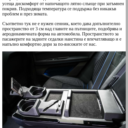
усеща дискомфорт от напичащото лятно слънце при затъмнен
покрив. Подходяща температура се поддържа без никакъв
проблем и през зимата.
Съответно тук не е нужен сенник, което дава допълнително
пространство от 3 см над главите на пътниците, подобрява и
аеродинамичната форма на автомобила. Пространството за
пасажерите на задните седалки наистина е впечатляващо и е
напълно комфортно дори за по-високите от нас.