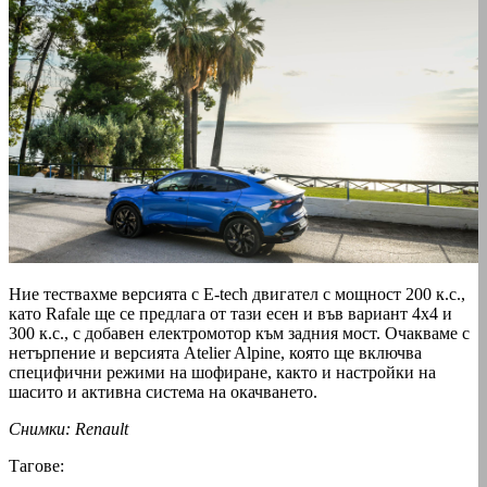
Ние тествахме версията с E-tech двигател с мощност 200 к.с.,
като Rafale ще се предлага от тази есен и във вариант 4x4 и
300 к.с., с добавен електромотор към задния мост. Очакваме с
нетърпение и версията Atelier Alpine, която ще включва
специфични режими на шофиране, както и настройки на
шасито и активна система на окачването.
Снимки: Renault
Тагове: