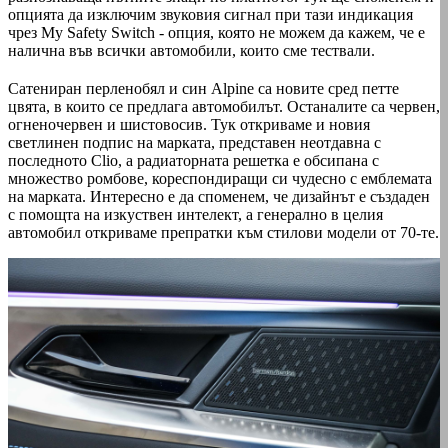
опцията да изключим звуковия сигнал при тази индикация
чрез My Safety Switch - опция, която не можем да кажем, че е
налична във всички автомобили, които сме тествали.
Сатениран перленобял и син Alpine са новите сред петте
цвята, в които се предлага автомобилът. Останалите са червен,
огненочервен и шистовосив. Тук откриваме и новия
светлинен подпис на марката, представен неотдавна с
последното Clio, а радиаторната решетка е обсипана с
множество ромбове, кореспондиращи си чудесно с емблемата
на марката. Интересно е да споменем, че дизайнът е създаден
с помощта на изкуствен интелект, а генерално в целия
автомобил откриваме препратки към стилови модели от 70-те.