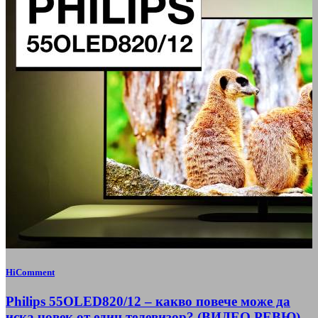
HiComment
Philips 55OLED820/12 – какво повече може да
иска човек от един телевизор? (ВИДЕО РЕВЮ)