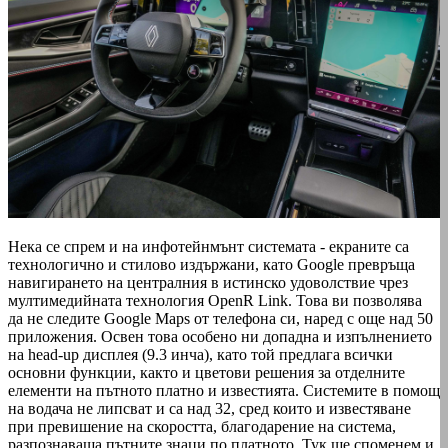
Нека се спрем и на инфотейнмънт системата - екраните са
технологично и стилово издържани, като Google превръща
навигирането на централния в истинско удоволствие чрез
мултимедийната технология OpenR Link. Това ви позволява
да не следите Google Maps от телефона си, наред с още над 50
приложения. Освен това особено ни допадна и изпълнението
на head-up дисплея (9.3 инча), като той предлага всички
основни функции, както и цветови решения за отделните
елементи на пътното платно и известията. Системите в помощ
на водача не липсват и са над 32, сред които и известяване
при превишение на скоростта, благодарение на система,
разпознаваща пътните знаци по платното. Тук ще споменем и