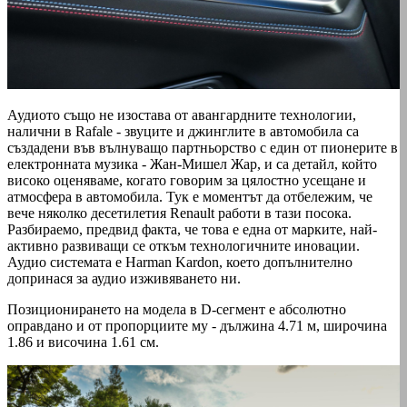
Аудиото също не изостава от авангардните технологии,
налични в Rafale - звуците и джинглите в автомобила са
създадени във вълнуващо партньорство с един от пионерите в
електронната музика - Жан-Мишел Жар, и са детайл, който
високо оценяваме, когато говорим за цялостно усещане и
атмосфера в автомобила. Тук е моментът да отбележим, че
вече няколко десетилетия Renault работи в тази посока.
Разбираемо, предвид факта, че това е една от марките, най-
активно развиващи се откъм технологичните иновации.
Аудио системата е Harman Kardon, което допълнително
допринася за аудио изживяването ни.
Позиционирането на модела в D-сегмент е абсолютно
оправдано и от пропорциите му - дължина 4.71 м, широчина
1.86 и височина 1.61 см.