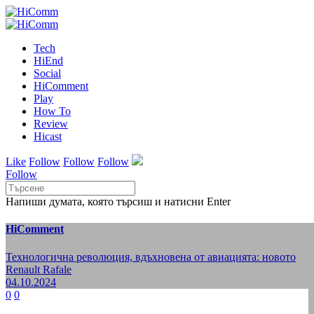
Tech
HiEnd
Social
HiComment
Play
How To
Review
Hicast
Like
Follow
Follow
Follow
Follow
Напиши думата, която търсиш и натисни Enter
HiComment
Технологична революция, вдъхновена от авиацията: новото
Renault Rafale
04.10.2024
0
0