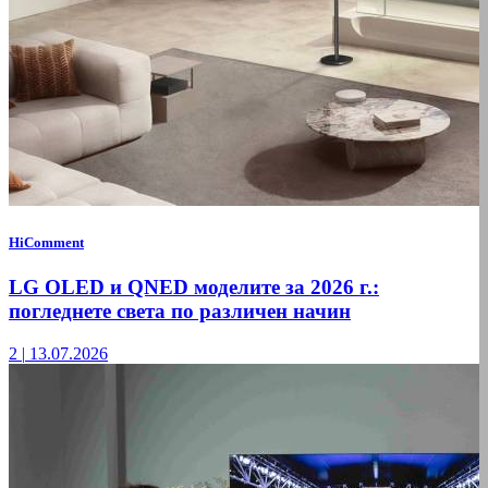
HiComment
LG OLED и QNED моделите за 2026 г.:
погледнете света по различен начин
2
|
13.07.2026