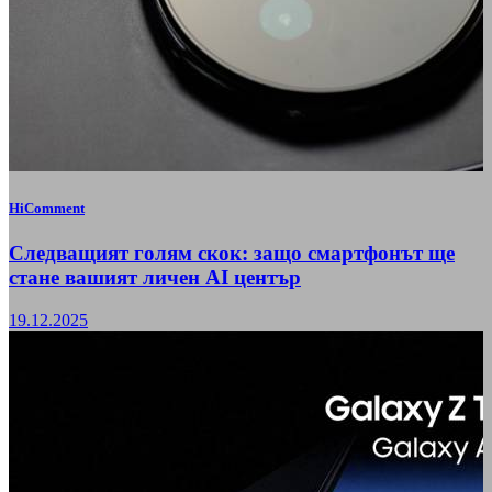
HiComment
Следващият голям скок: защо смартфонът ще
стане вашият личен AI център
19.12.2025