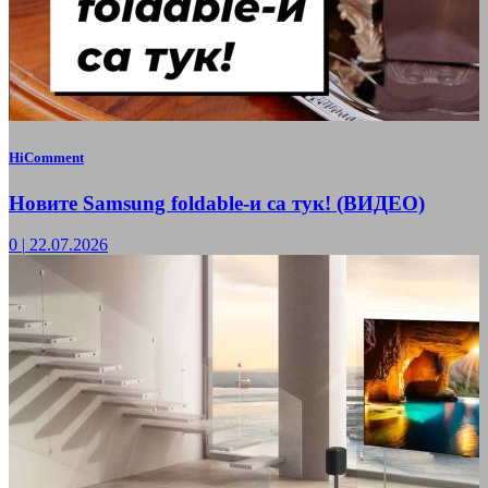
HiComment
Новите Samsung foldable-и са тук! (ВИДЕО)
0
|
22.07.2026