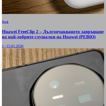
Tech
Huawei FreeClip 2 – Дългоочакваното завръщане
на най-добрите слушалки на Huawei (РЕВЮ)
1
|
15.01.2026