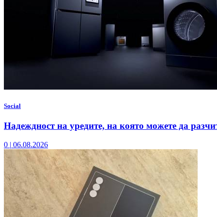
Social
Надеждност на уредите, на която можете да разчи
0
|
06.08.2026