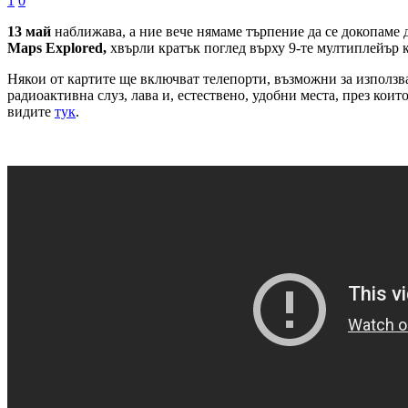
1
0
13 май
наближава, а ние вече нямаме търпение да се докопаме 
Maps Explored,
хвърли кратък поглед върху 9-те мултиплейър к
Някои от картите ще включват телепорти, възможни за използва
радиоактивна слуз, лава и, естествено, удобни места, през кои
видите
тук
.