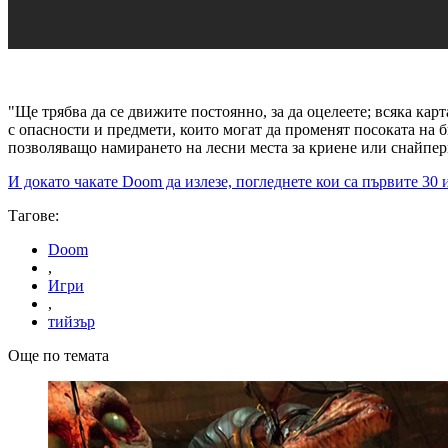
"Ще трябва да се движите постоянно, за да оцелеете; всяка кар
с опасности и предмети, които могат да променят посоката на би
позволяващо намирането на лесни места за криене или снайпер
И докато чакате Doom да излезе, погледнете кои са първите 30 и
Тагове:
Doom
,
Игри
,
тийзър
Още по темата