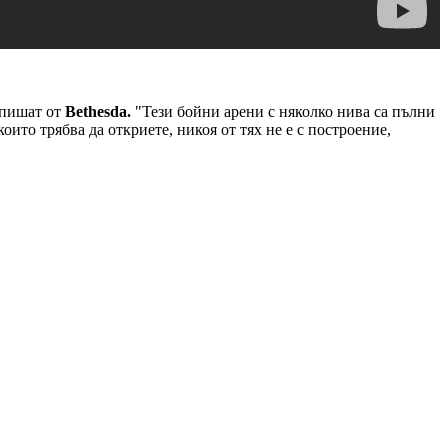
, пишат от
Bethesda.
"Тези бойни арени с няколко нива са пълни
оито трябва да откриете, никоя от тях не е с построение,