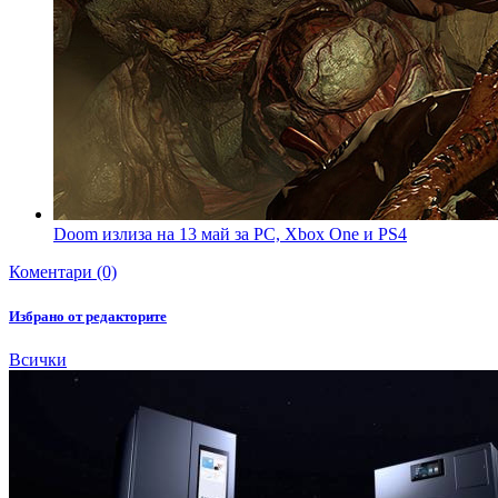
Doom излиза на 13 май за PC, Xbox One и PS4
Коментари (0)
Избрано от редакторите
Всички