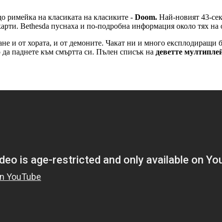
до римейка на класиката на класиките -
Doom.
Най-новият 43-сек
арти. Bethesda пуснаха и по-подробна информация около тях на 
не и от хората, и от демоните. Чакат ни и много експлодиращи 
то да паднете към смъртта си. Пълен списък на
деветте мултипле