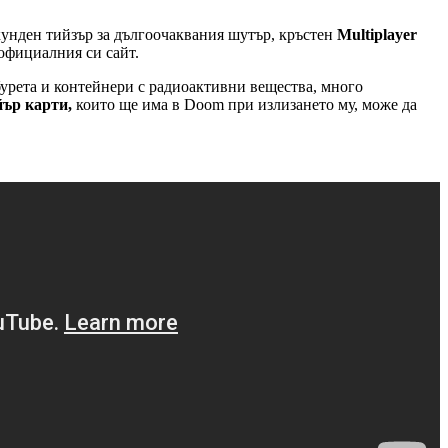
унден тийзър за дългоочаквания шутър, кръстен
Multiplayer
официалния си сайт.
бурета и контейнери с радиоактивни вещества, много
йър карти,
които ще има в Doom при излизането му, може да