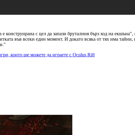
та е конструирана с цел да запази бруталния бърз ход на екшъна"
тката във всеки един момент. И докато всяка от тях има тайни, к
и."
гри, които ще можете да играете с Oculus Rift