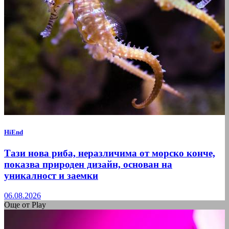
HiEnd
Тази нова риба, неразличима от морско конче,
показва природен дизайн, основан на
уникалност и заемки
06.08.2026
Още от Play