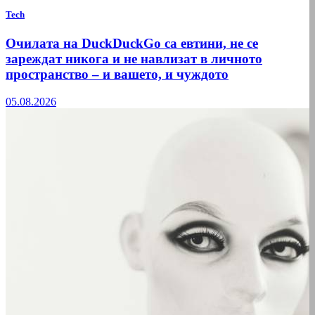
Tech
Очилата на DuckDuckGo са евтини, не се
зареждат никога и не навлизат в личното
пространство – и вашето, и чуждото
05.08.2026