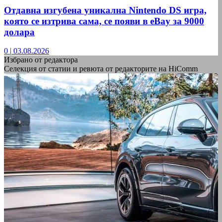
Отдавна изгубена уникална Nintendo DS игра,
която се изтрива сама, се появи в eBay за 9000
долара
0
|
03.08.2026
Избрано от редактора
Селекция от статии и ревюта от редакторите на HiComm