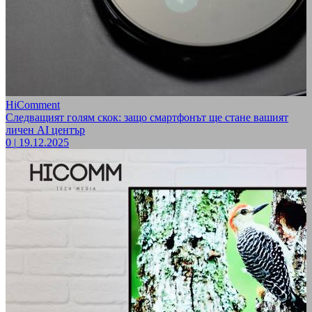
HiComment
Следващият голям скок: защо смартфонът ще стане вашият
личен AI център
0
|
19.12.2025