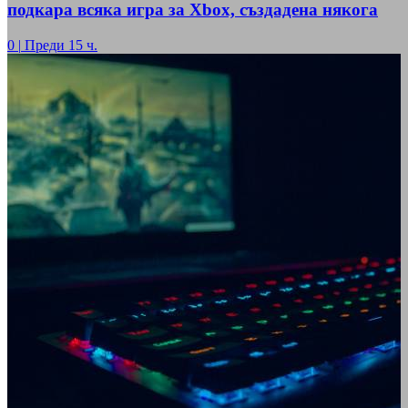
подкара всяка игра за Xbox, създадена някога
0
|
Преди 15 ч.