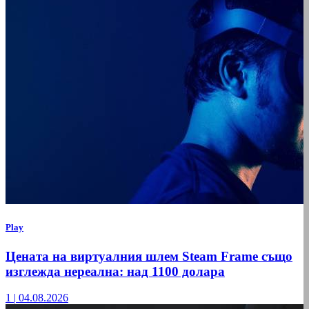
Play
Цената на виртуалния шлем Steam Frame също
изглежда нереална: над 1100 долара
1
|
04.08.2026