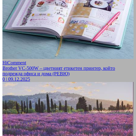
HiComment
Brother VC-500W – цветният етикетен принтер, който
подрежда офиса и дома (РЕВЮ)
0
|
09.12.2025