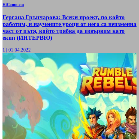
HiComment
Гергана Грънчарова: Всеки проект, по който
работим, и научените уроци от него са неизменна
част от пътя, който трябва да извървим като
екип (ИНТЕРВЮ)
1
|
01.04.2022