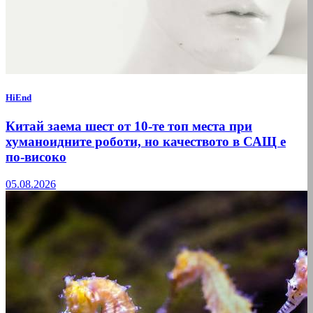
HiEnd
Китай заема шест от 10-те топ места при
хуманоидните роботи, но качеството в САЩ е
по-високо
05.08.2026