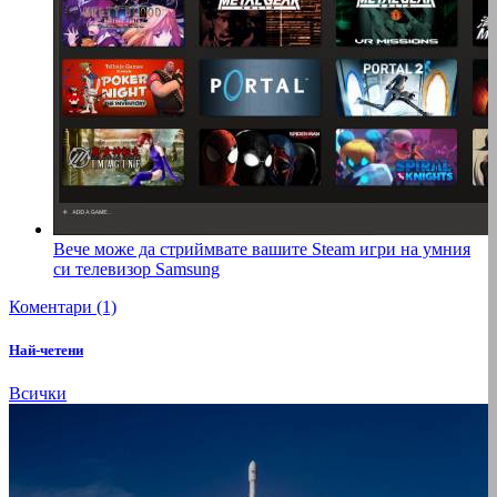
Вече може да стриймвате вашите Steam игри на умния
си телевизор Samsung
Коментари (1)
Най-четени
Всички