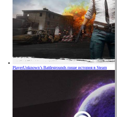
PlayerUnknown’s Battlegrounds пише история в Steam