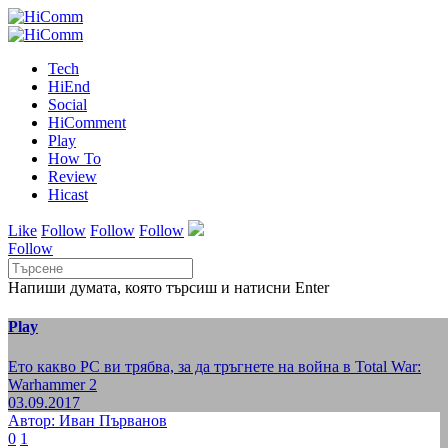
Tech
HiEnd
Social
HiComment
Play
How To
Review
Hicast
Like
Follow
Follow
Follow
Follow
Напиши думата, която търсиш и натисни Enter
Play
Ето какво РС ви трябва, за да тръгнете на война в Total War:
Warhammer 2
03.09.2017
Автор: Иван Първанов
0
1