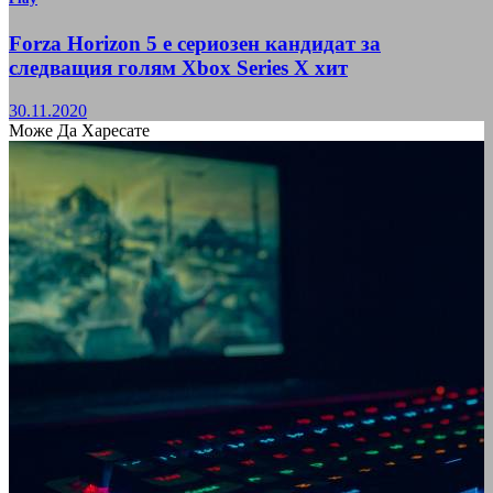
Forza Horizon 5 е сериозен кандидат за
следващия голям Xbox Series X хит
30.11.2020
Може Да Харесате