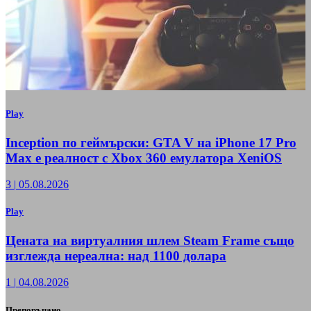
Play
Inception по геймърски: GTA V на iPhone 17 Pro
Max е реалност с Xbox 360 емулатора XeniOS
3
|
05.08.2026
Play
Цената на виртуалния шлем Steam Frame също
изглежда нереална: над 1100 долара
1
|
04.08.2026
Препоръчано