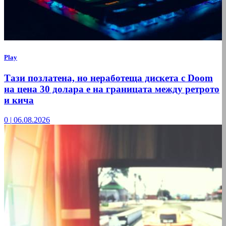
Play
Тази позлатена, но неработеща дискета с Doom
на цена 30 долара е на границата между ретрото
и кича
0
|
06.08.2026