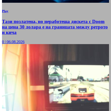
Play
Тази позлатена, но неработеща дискета с Doom
на цена 30 долара е на границата между ретрото
и кича
0
|
06.08.2026