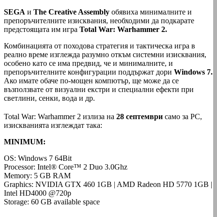
SEGA
и
The Creative Assembly
обявиха минималните и
препоръчителните изисквания, необходими да подкарате
предстоящата им игра
Total War: Warhammer 2.
Комбинацията от походова стратегия и тактическа игра в
реално време изглежда разумно откъм системни изисквания,
особено като се има предвид, че и минималните, и
препоръчителните конфигурации поддържат дори
Windows 7.
Ако имате обаче по-мощен компютър, ще може да се
възползвате от визуални екстри и специални ефекти при
светлини, сенки, вода и др.
Total War: Warhammer 2 излиза на
28 септември
само за РС,
изискванията изглеждат така:
MINIMUM:
OS: Windows 7 64Bit
Processor: Intel® Core™ 2 Duo 3.0Ghz
Memory: 5 GB RAM
Graphics: NVIDIA GTX 460 1GB | AMD Radeon HD 5770 1GB |
Intel HD4000 @720p
Storage: 60 GB available space