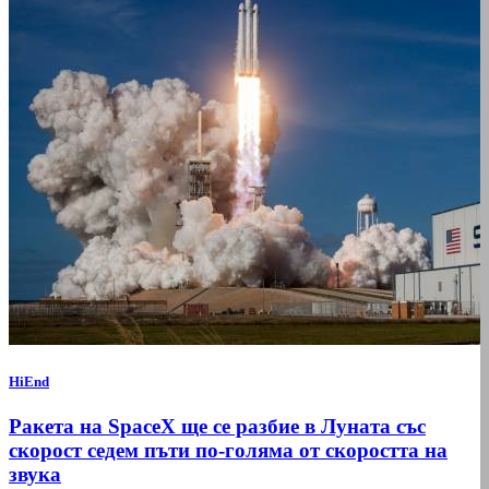
HiEnd
Ракета на SpaceX ще се разбие в Луната със
скорост седем пъти по-голяма от скоростта на
звука