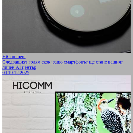
HiComment
Следващият голям скок: защо смартфонът ще стане вашият
личен AI център
0
|
19.12.2025