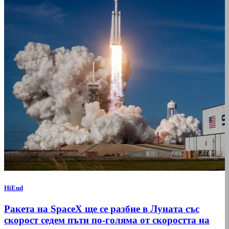
HiEnd
Ракета на SpaceX ще се разбие в Луната със
скорост седем пъти по-голяма от скоростта на