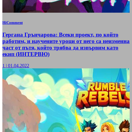
HiComment
Гергана Грънчарова: Всеки проект, по който
работим, и научените уроци от него са неизменна
част от пътя, който трябва да извървим като
екип (ИНТЕРВЮ)
1
|
01.04.2022