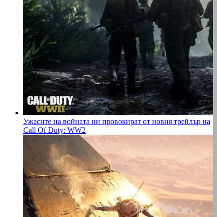
Ужасите на войната ни провокират от новия трейлър на
Call Of Duty: WW2