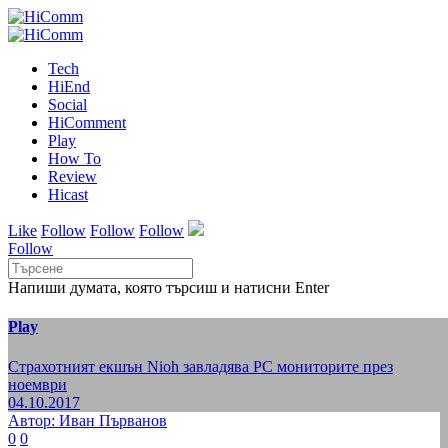
Tech
HiEnd
Social
HiComment
Play
How To
Review
Hicast
Like
Follow
Follow
Follow
Follow
Напиши думата, която търсиш и натисни Enter
Play
Страхотният екшън Nioh завладява РС мониторите през
ноември
04.10.2017
Автор: Иван Първанов
0
0