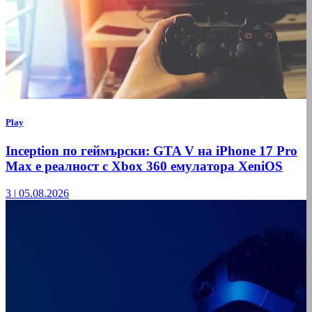
Play
Inception по геймърски: GTA V на iPhone 17 Pro
Max е реалност с Xbox 360 емулатора XeniOS
3
|
05.08.2026