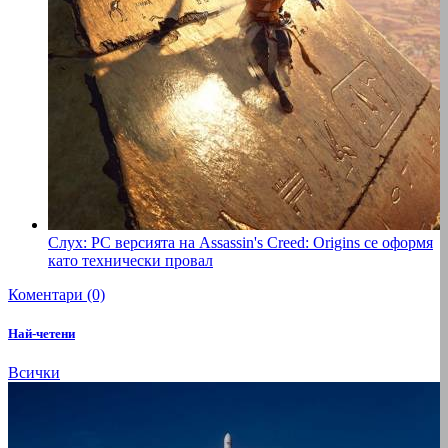
Слух: РС версията на Assassin's Creed: Origins се оформя
като технически провал
Коментари (0)
Най-четени
Всички