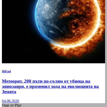
HiEnd
Метеорит, 200 пъти по-голям от убиеца на
динозаври, е променил хода на еволюцията на
Земята
04.08.2026
Още от Play