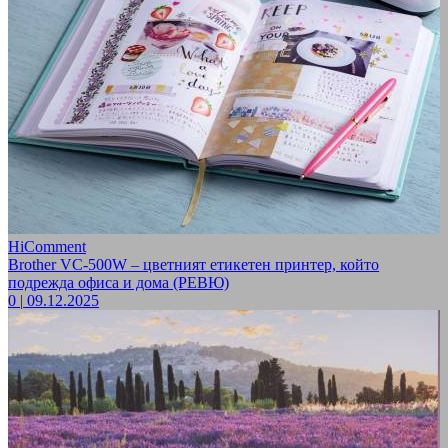
HiComment
Brother VC-500W – цветният етикетен принтер, който
подрежда офиса и дома (РЕВЮ)
0
|
09.12.2025