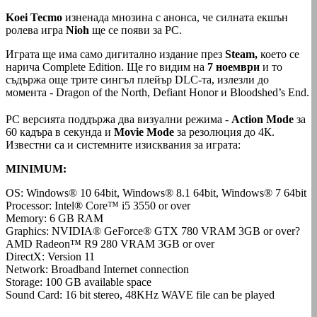
Koei Tecmo
изненада мнозина с анонса, че силната екшън
ролева игра
Nioh
ще се появи за РС.
Играта ще има само дигитално издание през
Steam,
което се
нарича Complete Edition. Ще го видим на
7 ноември
и то
съдържа още трите сингъл плейър DLC-та, излезли до
момента - Dragon of the North, Defiant Honor и Bloodshed’s End.
РС версията поддържа два визуални режима -
Action Mode
за
60 кадъра в секунда и
Movie Mode
за резолюция до 4К.
Известни са и системните изисквания за играта:
MINIMUM:
OS: Windows® 10 64bit, Windows® 8.1 64bit, Windows® 7 64bit
Processor: Intel® Core™ i5 3550 or over
Memory: 6 GB RAM
Graphics: NVIDIA® GeForce® GTX 780 VRAM 3GB or over?
AMD Radeon™ R9 280 VRAM 3GB or over
DirectX: Version 11
Network: Broadband Internet connection
Storage: 100 GB available space
Sound Card: 16 bit stereo, 48KHz WAVE file can be played