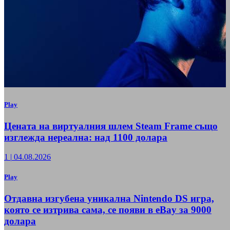
Play
Цената на виртуалния шлем Steam Frame също
изглежда нереална: над 1100 долара
1
|
04.08.2026
Play
Отдавна изгубена уникална Nintendo DS игра,
която се изтрива сама, се появи в eBay за 9000
долара