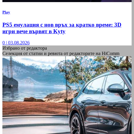
Play
PS5 емулация с нов връх за кратко време: 3D
игри вече вървят в Kyty
0
|
03.08.2026
Избрано от редактора
Селекция от статии и ревюта от редакторите на HiComm