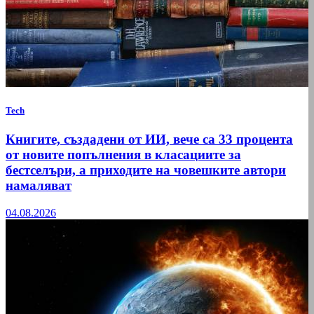
Tech
Книгите, създадени от ИИ, вече са 33 процента
от новите попълнения в класациите за
бестселъри, а приходите на човешките автори
намаляват
04.08.2026