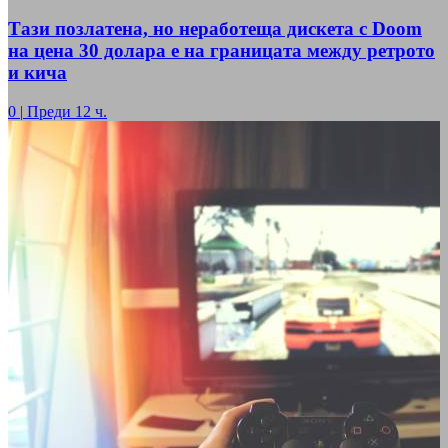
Тази позлатена, но неработеща дискета с Doom
на цена 30 долара е на границата между ретрото
и кича
0
|
Преди 12 ч.