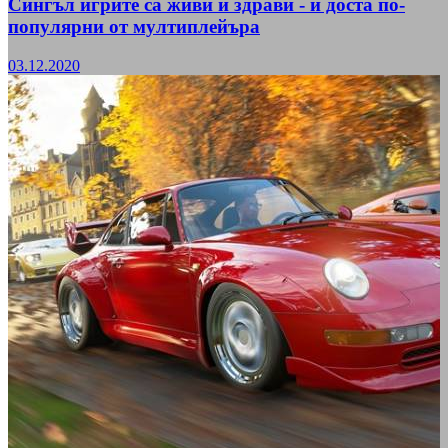
Сингъл игрите са живи и здрави - и доста по-
популярни от мултиплейъра
03.12.2020