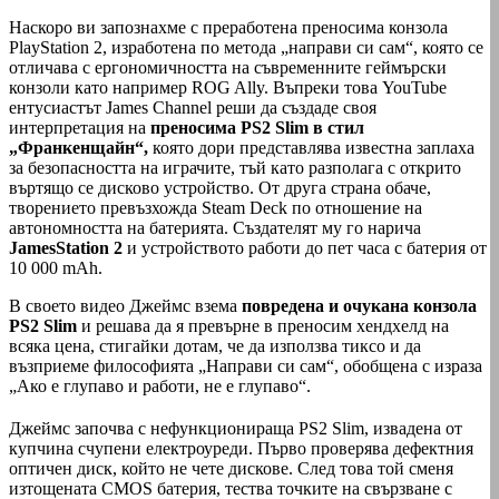
Наскоро ви запознахме с преработена преносима конзола
PlayStation 2, изработена по метода „направи си сам“, която се
отличава с ергономичността на съвременните геймърски
конзоли като например ROG Ally. Въпреки това YouTube
ентусиастът James Channel реши да създаде своя
интерпретация на
преносима PS2 Slim в стил
„Франкенщайн“,
която дори представлява известна заплаха
за безопасността на играчите, тъй като разполага с открито
въртящо се дисково устройство. От друга страна обаче,
творението превъзхожда Steam Deck по отношение на
автономността на батерията. Създателят му го нарича
JamesStation 2
и устройството работи до пет часа с батерия от
10 000 mAh.
В своето видео Джеймс взема
повредена и очукана конзола
PS2 Slim
и решава да я превърне в преносим хендхелд на
всяка цена, стигайки дотам, че да използва тиксо и да
възприеме философията „Направи си сам“, обобщена с израза
„Ако е глупаво и работи, не е глупаво“.
Джеймс започва с нефункционираща PS2 Slim, извадена от
купчина счупени електроуреди. Първо проверява дефектния
оптичен диск, който не чете дискове. След това той сменя
изтощената CMOS батерия, тества точките на свързване с