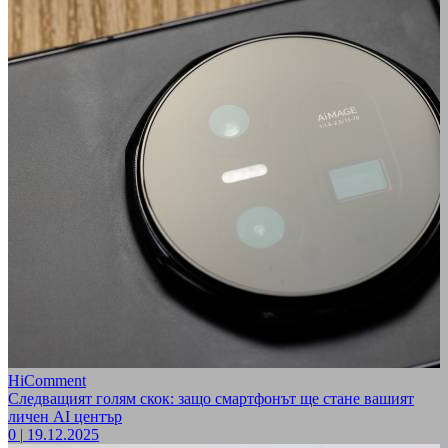
HiComment
Следващият голям скок: защо смартфонът ще стане вашият
личен AI център
0
|
19.12.2025