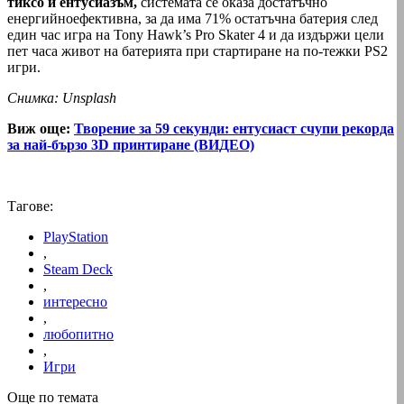
тиксо и ентусиазъм,
системата се оказа достатъчно
енергийноефективна, за да има 71% остатъчна батерия след
един час игра на Tony Hawk’s Pro Skater 4 и да издържи цели
пет часа живот на батерията при стартиране на по-тежки PS2
игри.
Снимка: Unsplash
Виж още:
Творение за 59 секунди: ентусиаст счупи рекорда
за най-бързо 3D принтиране (ВИДЕО)
Тагове:
PlayStation
,
Steam Deck
,
интересно
,
любопитно
,
Игри
Още по темата