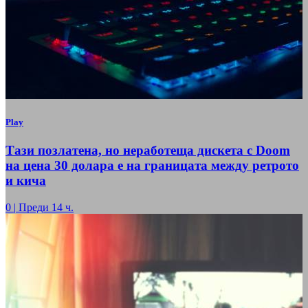
Play
Тази позлатена, но неработеща дискета с Doom
на цена 30 долара е на границата между ретрото
и кича
0
|
Преди 14 ч.