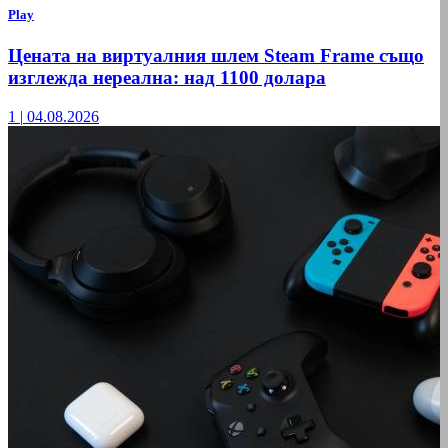
Play
Цената на виртуалния шлем Steam Frame също
изглежда нереална: над 1100 долара
1
|
04.08.2026