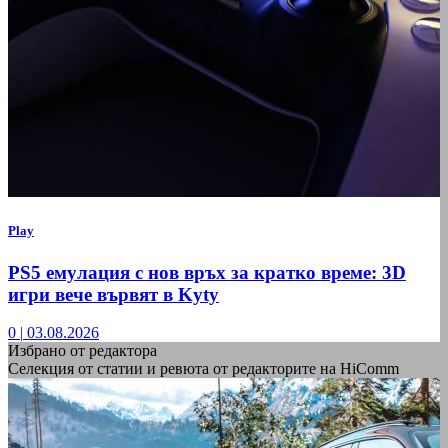
Play
PS5 емулация с нов връх за кратко време: 3D
игри вече вървят в Kyty
0
|
03.08.2026
Избрано от редактора
Селекция от статии и ревюта от редакторите на HiComm