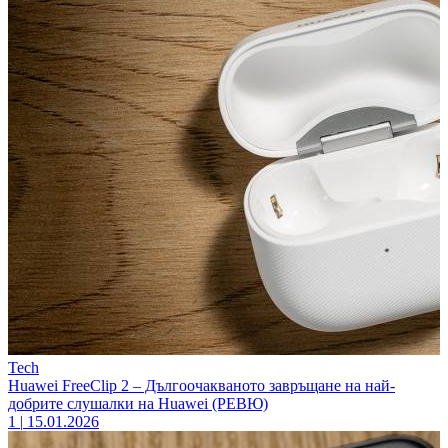
Tech
Huawei FreeClip 2 – Дългоочакваното завръщане на най-
добрите слушалки на Huawei (РЕВЮ)
1
|
15.01.2026