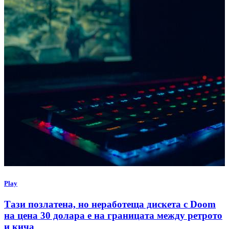
Play
Тази позлатена, но неработеща дискета с Doom
на цена 30 долара е на границата между ретрото
и кича