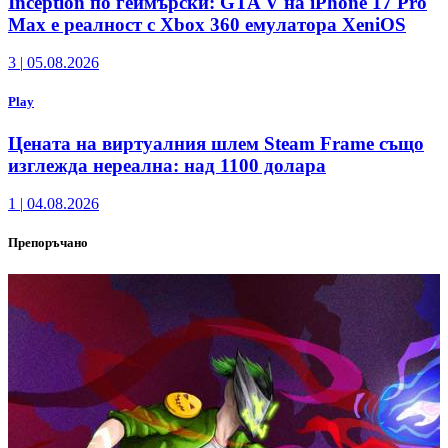
Inception по геймърски: GTA V на iPhone 17 Pro
Max е реалност с Xbox 360 емулатора XeniOS
3
|
05.08.2026
Play
Цената на виртуалния шлем Steam Frame също
изглежда нереална: над 1100 долара
1
|
04.08.2026
Препоръчано