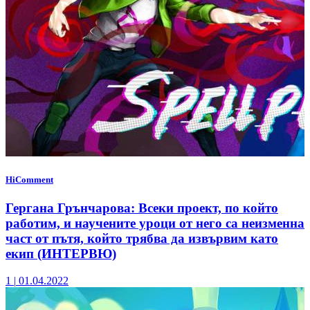
HiComment
Гергана Грънчарова: Всеки проект, по който
работим, и научените уроци от него са неизменна
част от пътя, който трябва да извървим като
екип (ИНТЕРВЮ)
1
|
01.04.2022