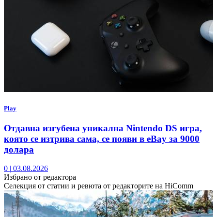
Play
Отдавна изгубена уникална Nintendo DS игра,
която се изтрива сама, се появи в eBay за 9000
долара
0
|
03.08.2026
Избрано от редактора
Селекция от статии и ревюта от редакторите на HiComm