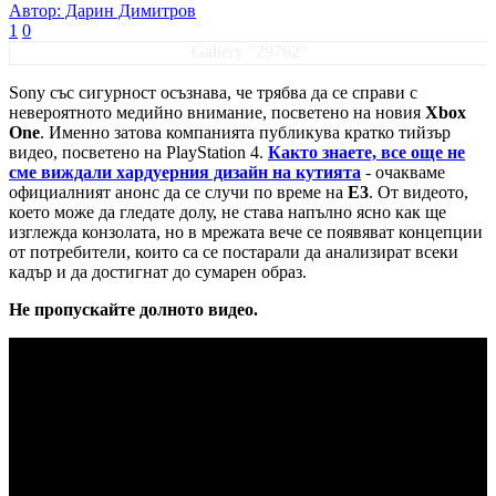
Автор: Дарин Димитров
1
0
Gallery "29762"
Sony със сигурност осъзнава, че трябва да се справи с
невероятното медийно внимание, посветено на новия
Xbox
One
. Именно затова компанията публикува кратко тийзър
видео, посветено на PlayStation 4.
Както знаете, все още не
сме виждали хардуерния дизайн на кутията
- очакваме
официалният анонс да се случи по време на
E3
. От видеото,
което може да гледате долу, не става напълно ясно как ще
изглежда конзолата, но в мрежата вече се появяват концепции
от потребители, които са се постарали да анализират всеки
кадър и да достигнат до сумарен образ.
Не пропускайте долното видео.