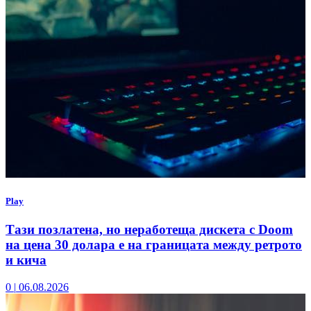
Play
Тази позлатена, но неработеща дискета с Doom
на цена 30 долара е на границата между ретрото
и кича
0
|
06.08.2026