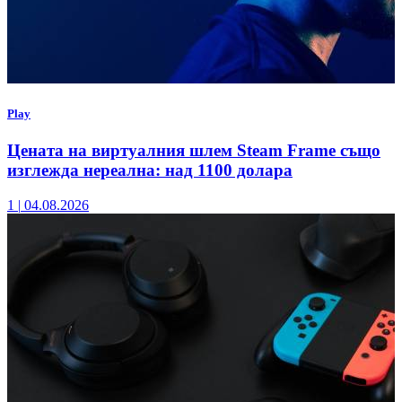
Play
Цената на виртуалния шлем Steam Frame също
изглежда нереална: над 1100 долара
1
|
04.08.2026