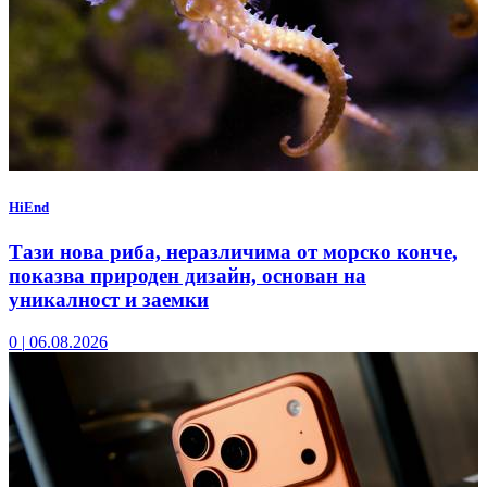
HiEnd
Тази нова риба, неразличима от морско конче,
показва природен дизайн, основан на
уникалност и заемки
0
|
06.08.2026