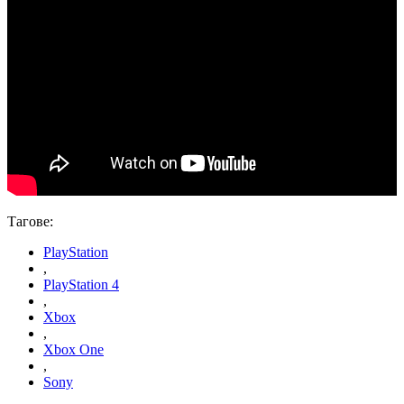
Тагове:
PlayStation
,
PlayStation 4
,
Xbox
,
Xbox One
,
Sony