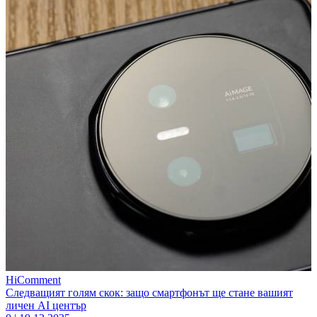
HiComment
Следващият голям скок: защо смартфонът ще стане вашият
личен AI център