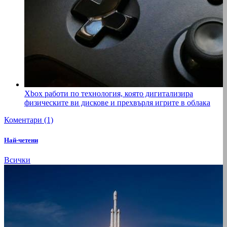
Xbox работи по технология, която дигитализира
физическите ви дискове и прехвърля игрите в облака
Коментари (1)
Най-четени
Всички