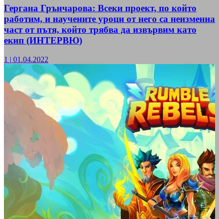
Гергана Грънчарова: Всеки проект, по който
работим, и научените уроци от него са неизменна
част от пътя, който трябва да извървим като
екип (ИНТЕРВЮ)
1
|
01.04.2022