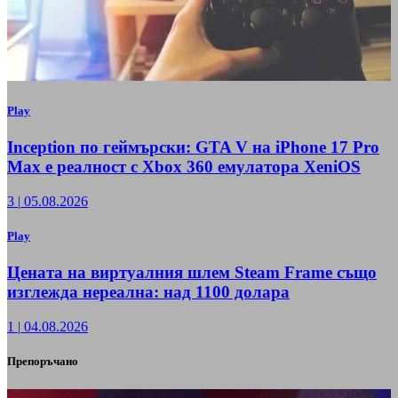
Play
Inception по геймърски: GTA V на iPhone 17 Pro
Max е реалност с Xbox 360 емулатора XeniOS
3
|
05.08.2026
Play
Цената на виртуалния шлем Steam Frame също
изглежда нереална: над 1100 долара
1
|
04.08.2026
Препоръчано