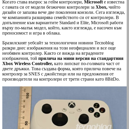
Когато става въпрос за гейм контролери,
Microsoft
е известна
с гамата си от модели безжични контролери за
Xbox,
чийто
дизайн се запазва вече две поколения конзоли. Сега изглежда,
че компанията разширява семейството си от контролери. В
допълнение към вариантите Standard и Elite, Microsoft работи
върху по-малък модел, който, както изглежда, е насочен към
преносимост и игра в облака.
Бразилският уебсайт за технологични новини Tecnoblog
разкри днес изображения на този неофициален и все още
необявен контролер. Както се вижда на вградените
изображения, той
прилича на мини версия на стандартния
Xbox Wireless Controller,
като липсват по-голямата част от
двете дръжки. Това създава форма, която прилича повече на
контролер за SNES с джойстици или на предложения от
производители на контролери от трети страни като 8BitDo.