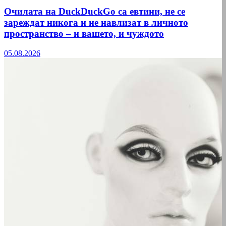
Очилата на DuckDuckGo са евтини, не се
зареждат никога и не навлизат в личното
пространство – и вашето, и чуждото
05.08.2026