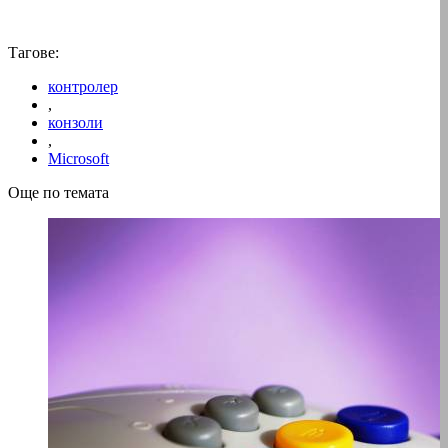
Тагове:
контролер
,
конзоли
,
Microsoft
Още по темата