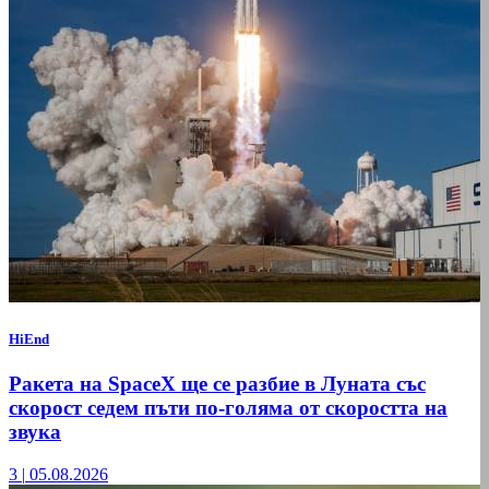
HiEnd
Ракета на SpaceX ще се разбие в Луната със
скорост седем пъти по-голяма от скоростта на
звука
3
|
05.08.2026