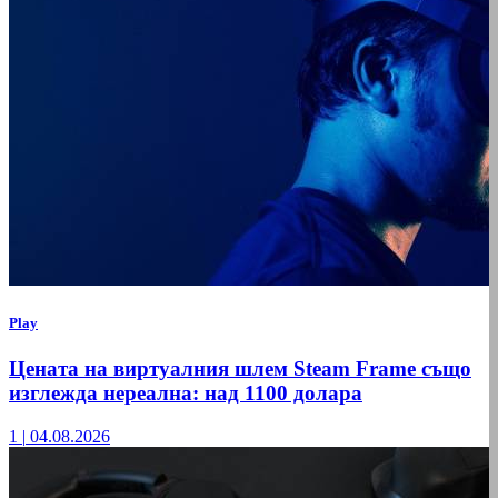
Play
Цената на виртуалния шлем Steam Frame също
изглежда нереална: над 1100 долара
1
|
04.08.2026