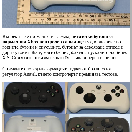
Въпреки че е по-малък, изглежда, че
всички бутони от
нормалния Xbox контролер са налице
тук, включително
горните бутони и спусъците, бутонът за сдвояване отпред и
дори бутонът Share, който беше добавен с пускането на Series
X|S. Снимките показват както бял, така и черен вариант.
Снимките според информацията идват от бразилския
регулатор Anatel, където контролерът преминава тестове.