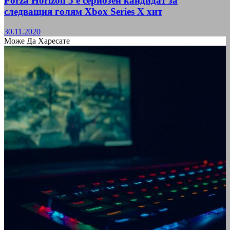
Forza Horizon 5 е сериозен кандидат за
следващия голям Xbox Series X хит
30.11.2020
Може Да Харесате