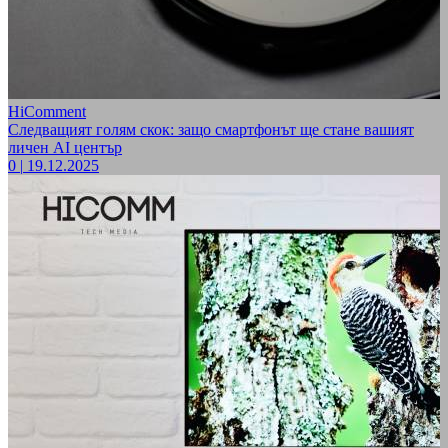
HiComment
Следващият голям скок: защо смартфонът ще стане вашият
личен AI център
0
|
19.12.2025