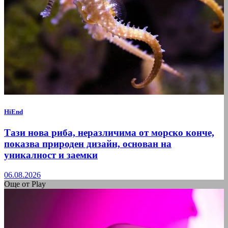
HiEnd
Тази нова риба, неразличима от морско конче,
показва природен дизайн, основан на
уникалност и заемки
06.08.2026
Още от Play