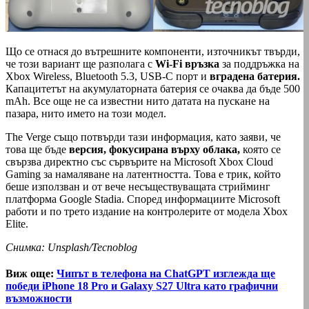
Що се отнася до вътрешните компоненти, източникът твърди,
че този вариант ще разполага с
Wi-Fi връзка
за поддръжка на
Xbox Wireless, Bluetooth 5.3, USB-C порт и
вградена батерия.
Капацитетът на акумулаторната батерия се очаква да бъде 500
mAh. Все още не са известни нито датата на пускане на
пазара, нито името на този модел.
The Verge също потвърди тази информация, като заяви, че
това ще бъде
версия, фокусирана върху облака,
която се
свързва директно със сървърите на Microsoft Xbox Cloud
Gaming за намаляване на латентността. Това е трик, който
беше използван и от вече несъществуващата стрийминг
платформа Google Stadia. Според информациите Microsoft
работи и по трето издание на контролерите от модела Xbox
Elite.
Снимка: Unsplash/Tecnoblog
Виж още:
Чипът в телефона на ChatGPT изглежда ще
победи iPhone 18 Pro и Galaxy S27 Ultra като графични
възможности