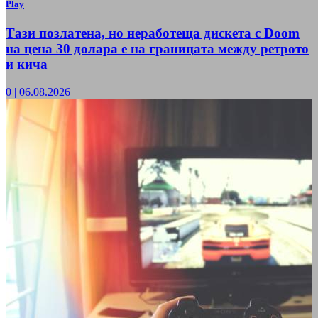
Play
Тази позлатена, но неработеща дискета с Doom
на цена 30 долара е на границата между ретрото
и кича
0
|
06.08.2026