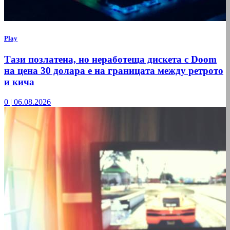
Play
Тази позлатена, но неработеща дискета с Doom
на цена 30 долара е на границата между ретрото
и кича
0
|
06.08.2026