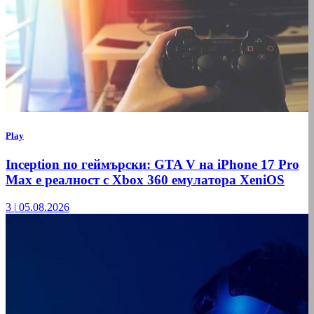
Play
Inception по геймърски: GTA V на iPhone 17 Pro
Max е реалност с Xbox 360 емулатора XeniOS
3
|
05.08.2026