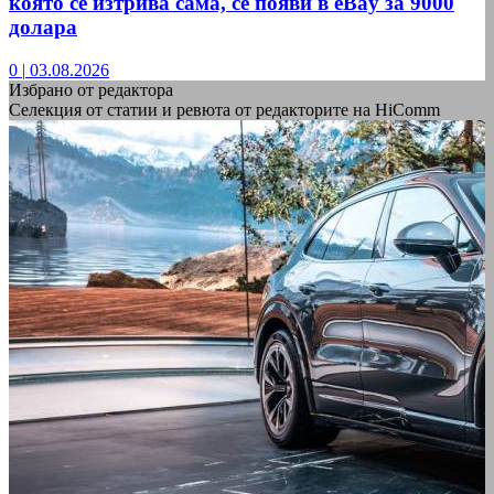
която се изтрива сама, се появи в eBay за 9000
долара
0
|
03.08.2026
Избрано от редактора
Селекция от статии и ревюта от редакторите на HiComm