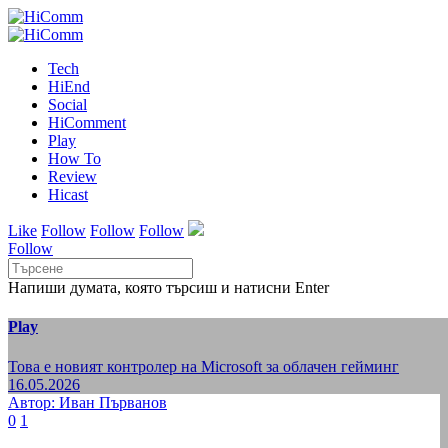
Tech
HiEnd
Social
HiComment
Play
How To
Review
Hicast
Like
Follow
Follow
Follow
Follow
Напиши думата, която търсиш и натисни Enter
Play
Това е новият контролер на Microsoft за облачен гейминг
16.05.2026
Автор: Иван Първанов
0
1