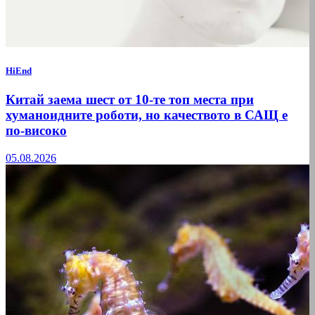
HiEnd
Китай заема шест от 10-те топ места при
хуманоидните роботи, но качеството в САЩ е
по-високо
05.08.2026