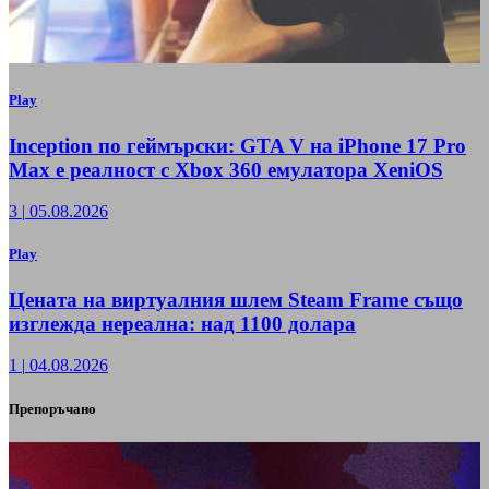
Play
Inception по геймърски: GTA V на iPhone 17 Pro
Max е реалност с Xbox 360 емулатора XeniOS
3
|
05.08.2026
Play
Цената на виртуалния шлем Steam Frame също
изглежда нереална: над 1100 долара
1
|
04.08.2026
Препоръчано