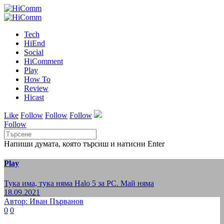
Tech
HiEnd
Social
HiComment
Play
How To
Review
Hicast
Like
Follow
Follow
Follow
Follow
Напиши думата, която търсиш и натисни Enter
Play
Тука има, тука няма Halo 5 за PC. Май няма
18.09.2021
Автор: Иван Първанов
0
0