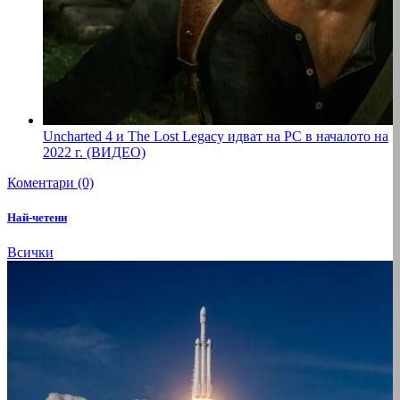
Uncharted 4 и The Lost Legacy идват на PC в началото на
2022 г. (ВИДЕО)
Коментари (0)
Най-четени
Всички