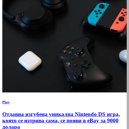
Play
Отдавна изгубена уникална Nintendo DS игра,
която се изтрива сама, се появи в eBay за 9000
долара