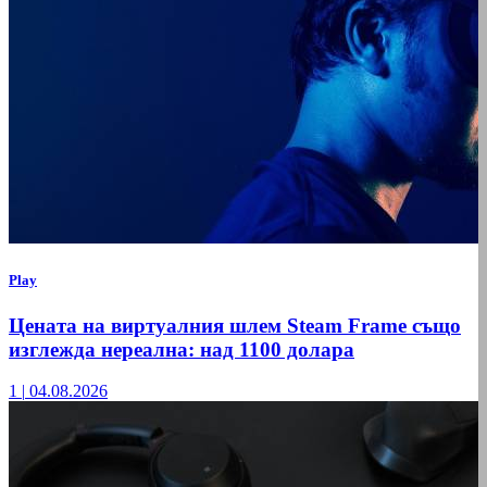
Play
Цената на виртуалния шлем Steam Frame също
изглежда нереална: над 1100 долара
1
|
04.08.2026