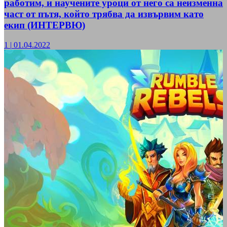
работим, и научените уроци от него са неизменна
част от пътя, който трябва да извървим като
екип (ИНТЕРВЮ)
1
|
01.04.2022