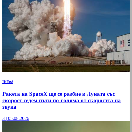
HiEnd
Ракета на SpaceX ще се разбие в Луната със
скорост седем пъти по-голяма от скоростта на
звука
3
|
05.08.2026