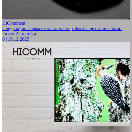
HiComment
Следващият голям скок: защо смартфонът ще стане вашият
личен AI център
0
|
19.12.2025