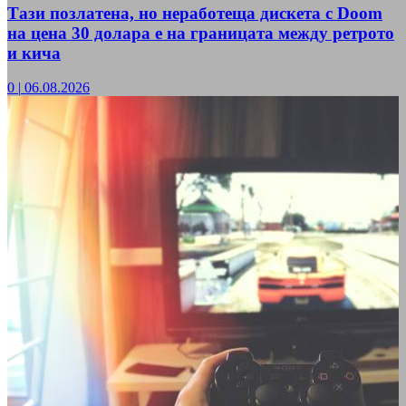
Тази позлатена, но неработеща дискета с Doom
на цена 30 долара е на границата между ретрото
и кича
0
|
06.08.2026