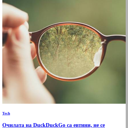
Tech
Очилата на DuckDuckGo са евтини, не се