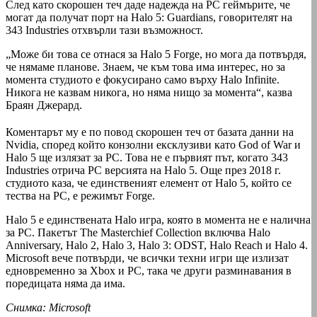
След като скорошен теч даде надежда на РС геймърите, че
могат да получат порт на Halo 5: Guardians, говорителят на
343 Industries отхвърли тази възможност.
„Може би това се отнася за Halo 5 Forge, но мога да потвърдя,
че нямаме планове. Знаем, че към това има интерес, но за
момента студиото е фокусирано само върху Halo Infinite.
Никога не казвам никога, но няма нищо за момента“, казва
Браян Джерард.
Коментарът му е по повод скорошен теч от базата данни на
Nvidia, според който конзолни ексклузиви като God of War и
Halo 5 ще излязат за РС. Това не е първият път, когато 343
Industries отрича РС версията на Halo 5. Още през 2018 г.
студиото каза, че единственият елемент от Halo 5, който се
тества на РС, е режимът Forge.
Halo 5 е единствената Halo игра, която в момента не е налична
за РС. Пакетът The Masterchief Collection включва Halo
Anniversary, Halo 2, Halo 3, Halo 3: ODST, Halo Reach и Halo 4.
Microsoft вече потвърди, че всички техни игри ще излизат
едновременно за Xbox и РС, така че други разминавания в
поредицата няма да има.
Снимка: Microsoft