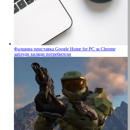
Фалшива приставка Google Home for PC за Chrome
заблуди хиляди потребители