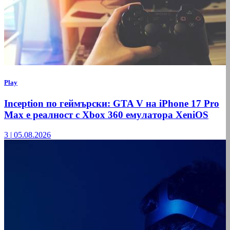
Play
Inception по геймърски: GTA V на iPhone 17 Pro
Max е реалност с Xbox 360 емулатора XeniOS
3
|
05.08.2026