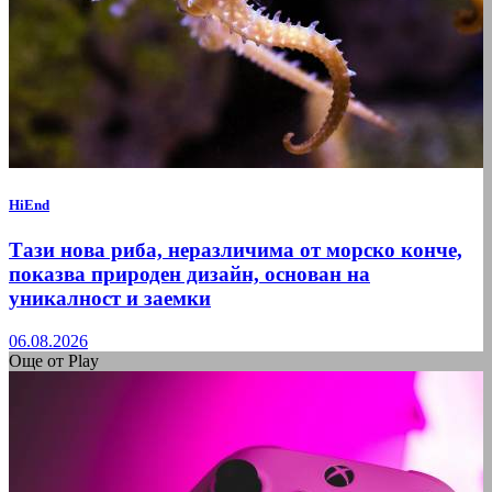
HiEnd
Тази нова риба, неразличима от морско конче,
показва природен дизайн, основан на
уникалност и заемки
06.08.2026
Още от Play