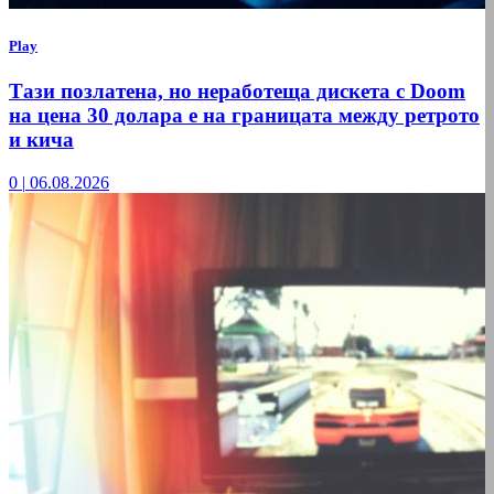
Play
Тази позлатена, но неработеща дискета с Doom
на цена 30 долара е на границата между ретрото
и кича
0
|
06.08.2026