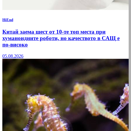
HiEnd
Китай заема шест от 10-те топ места при
хуманоидните роботи, но качеството в САЩ е
по-високо
05.08.2026