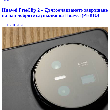
Huawei FreeClip 2 – Дългоочакваното завръщане
на най-добрите слушалки на Huawei (РЕВЮ)
1
|
15.01.2026