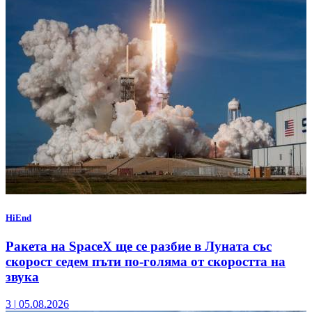
HiEnd
Ракета на SpaceX ще се разбие в Луната със
скорост седем пъти по-голяма от скоростта на
звука
3
|
05.08.2026