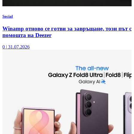
Social
Winamp отново се готви за завръщане, този път с
помощта на Deezer
0
|
31.07.2026