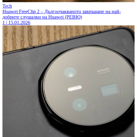
Tech
Huawei FreeClip 2 – Дългоочакваното завръщане на най-
добрите слушалки на Huawei (РЕВЮ)
1
|
15.01.2026