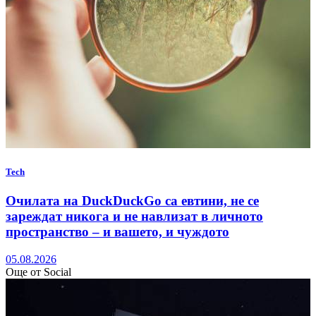
Tech
Очилата на DuckDuckGo са евтини, не се
зареждат никога и не навлизат в личното
пространство – и вашето, и чуждото
05.08.2026
Още от Social