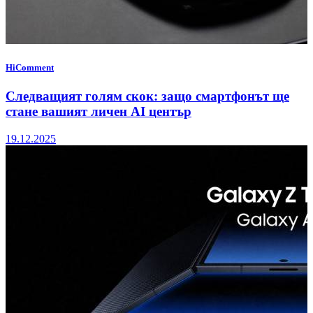
HiComment
Следващият голям скок: защо смартфонът ще
стане вашият личен AI център
19.12.2025