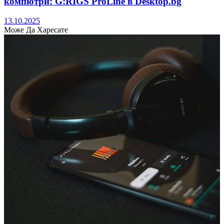
компютри: G:RIGS ProLine в Desktop.bg
13.10.2025
Може Да Харесате