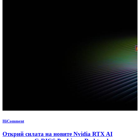
HiComment
Открий силата на новите Nvidia RTX AI