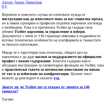
Автор: Дарин Димитров
8
0
Вероятно в повечето случаи не изпитвате нужда от
инструкции как да използвате нова за вас социална мрежа
,
но в някои сценарии и професии подобен наръчник изглежда
е необходим. Това е и причината Twitter да създаде своя
обемен
Twitter наръчник за управление и избори
.
Документът с обем от 136 страници обяснява в подробности
всички технически особености на платформата и тънкостите
за тяхното използване.
Макар че е таргетиран към политици, общата цел на
наръчника е да даде
насоки за поддържането на официален
профил с важно съдържание
. Книгата съдържа както
абсурдни инструкции за елементарни функции на Twitter, така
и
практически съвети за оптимално използване на някои
от тях и за избягване на конфронтация
. Целият текст
можете да разгледате и свалите
тук
.
Знаете ли, че Twitter ще се откаже от лимита за 140
символа?
Тагове: