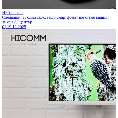
HiComment
Следващият голям скок: защо смартфонът ще стане вашият
личен AI център
0
|
19.12.2025