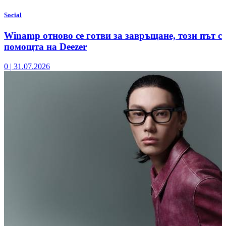
Social
Winamp отново се готви за завръщане, този път с
помощта на Deezer
0
|
31.07.2026