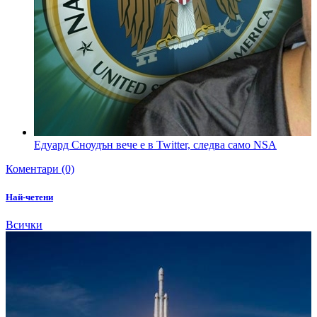
Едуард Сноудън вече е в Twitter, следва само NSA
Коментари (0)
Най-четени
Всички