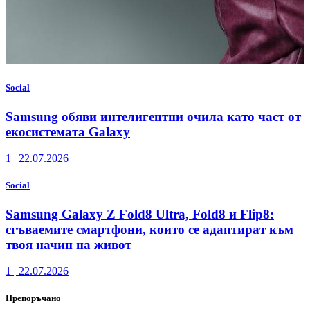
Social
Samsung обяви интелигентни очила като част от
екосистемата Galaxy
1
|
22.07.2026
Social
Samsung Galaxy Z Fold8 Ultra, Fold8 и Flip8:
сгъваемите смартфони, които се адаптират към
твоя начин на живот
1
|
22.07.2026
Препоръчано