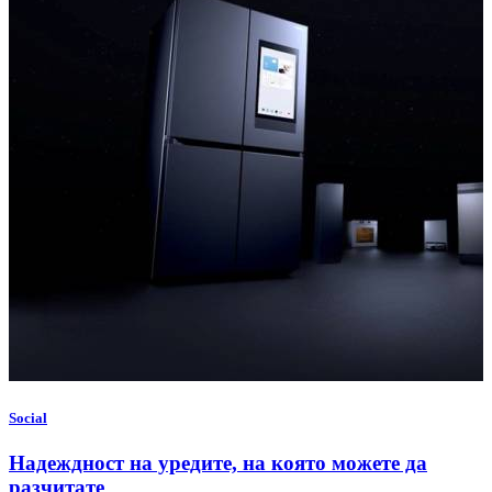
Social
Надеждност на уредите, на която можете да
разчитате