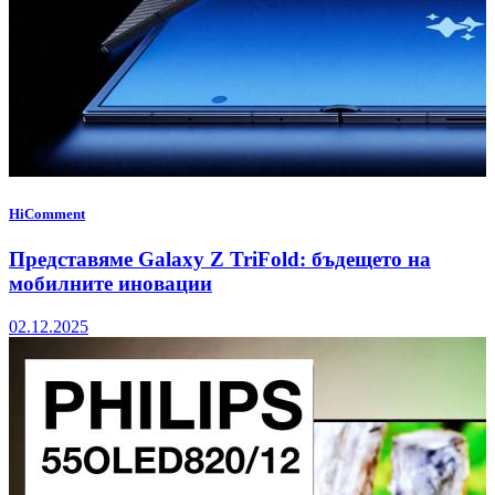
HiComment
Представяме Galaxy Z TriFold: бъдещето на
мобилните иновации
02.12.2025