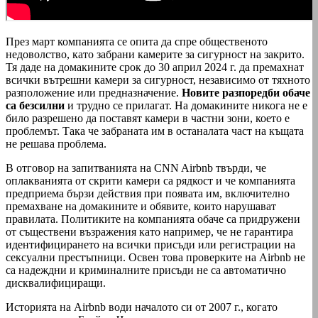
През март компанията се опита да спре общественото
недоволство, като забрани камерите за сигурност на закрито.
Тя даде на домакините срок до 30 април 2024 г. да премахнат
всички вътрешни камери за сигурност, независимо от тяхното
разположение или предназначение.
Новите разпоредби обаче
са безсилни
и трудно се прилагат. На домакините никога не е
било разрешено да поставят камери в частни зони, което е
проблемът. Така че забраната им в останалата част на къщата
не решава проблема.
В отговор на запитванията на CNN Airbnb твърди, че
оплакванията от скрити камери са рядкост и че компанията
предприема бързи действия при появата им, включително
премахване на домакините и обявите, които нарушават
правилата. Политиките на компанията обаче са придружени
от съществени възражения като например, че не гарантира
идентифицирането на всички присъди или регистрации на
сексуални престъпници. Освен това проверките на Airbnb не
са надеждни и криминалните присъди не са автоматично
дисквалифициращи.
Историята на Airbnb води началото си от 2007 г., когато