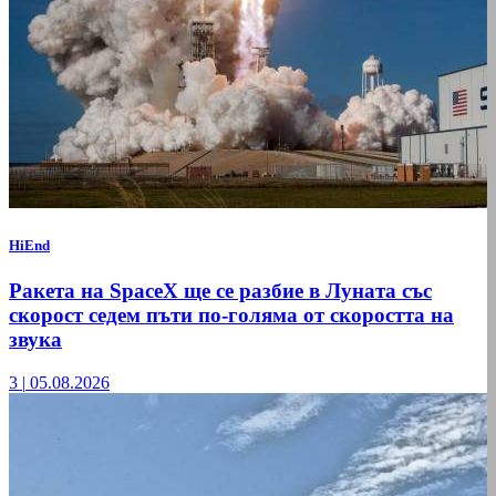
HiEnd
Ракета на SpaceX ще се разбие в Луната със
скорост седем пъти по-голяма от скоростта на
звука
3
|
05.08.2026