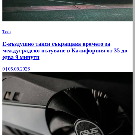
Tech
Е-въздушно такси съкращава времето за
междуградско пътуване в Калифорния от 35 до
едва 9 минути
0
|
05.08.2026