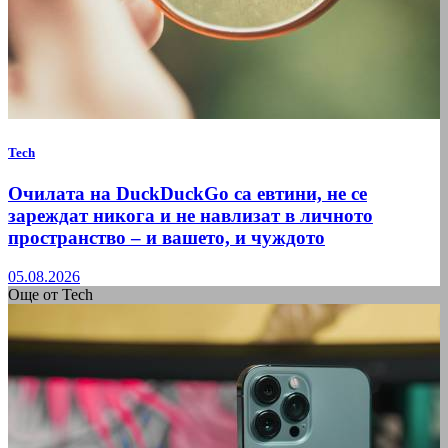
Tech
Очилата на DuckDuckGo са евтини, не се
зареждат никога и не навлизат в личното
пространство – и вашето, и чуждото
05.08.2026
Още от Tech