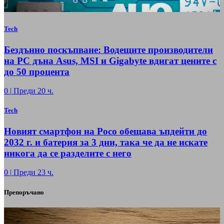
Tech
Бездънно поскъпване: Водещите производители
на РС дъна Asus, MSI и Gigabyte вдигат цените с
до 50 процента
0
|
Преди 20 ч.
Tech
Новият смартфон на Poco обещава ъпдейти до
2032 г. и батерия за 3 дни, така че да не искате
никога да се разделите с него
0
|
Преди 23 ч.
Препоръчано