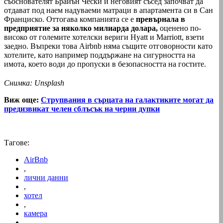
съоснователят Брайън Чески и неговият съсед започват да
отдават под наем надуваеми матраци в апартамента си в Сан
Франциско. Оттогава компанията се е
превърнала в
предприятие за няколко милиарда долара,
оценено по-
високо от големите хотелски вериги Hyatt и Marriott, взети
заедно. Въпреки това Airbnb няма същите отговорности като
хотелите, като например поддържане на сигурността на
имота, което води до пропуски в безопасността на гостите.
Снимка: Unsplash
Виж още:
Струпвания в сърцата на галактиките могат да
предизвикат челен сблъсък на черни дупки
Тагове:
AirBnb
,
лични данни
,
хотел
,
камера
,