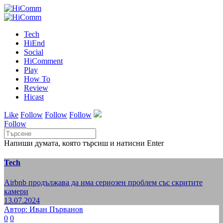
Tech
HiEnd
Social
HiComment
Play
How To
Review
Hicast
Like
Follow
Follow
Follow
Follow
Напиши думата, която търсиш и натисни Enter
Tech
Airbnb продължава да има сериозен проблем със скритите
камери
13.07.2024
Автор: Иван Първанов
0
0