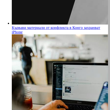
Кървави материали от конфликта в Конго захранват
iPhone