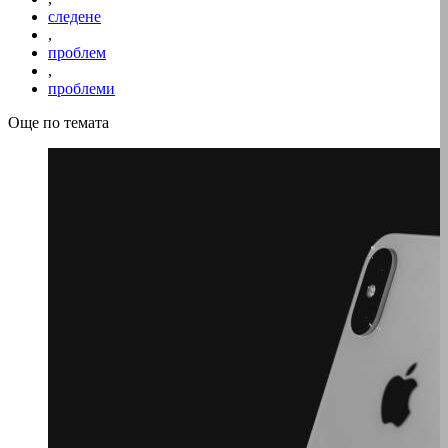
следене
,
проблем
,
проблеми
Още по темата