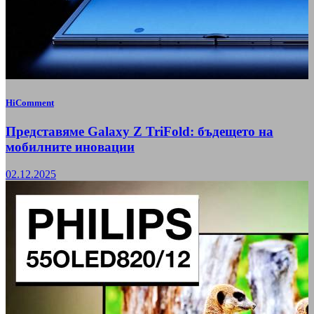
HiComment
Представяме Galaxy Z TriFold: бъдещето на
мобилните иновации
02.12.2025