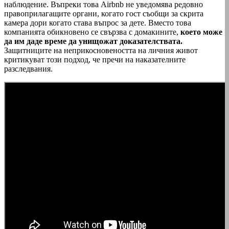
наблюдение. Въпреки това Airbnb не уведомява редовно
правоприлагащите органи, когато гост съобщи за скрита
камера дори когато става въпрос за дете. Вместо това
компанията обикновено се свързва с домакините,
което може
да им даде време да унищожат доказателствата.
Защитниците на неприкосновеността на личния живот
критикуват този подход, че пречи на наказателните
разследвания.