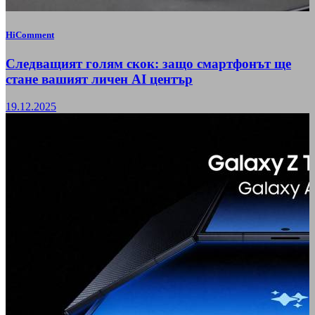
HiComment
Следващият голям скок: защо смартфонът ще
стане вашият личен AI център
19.12.2025