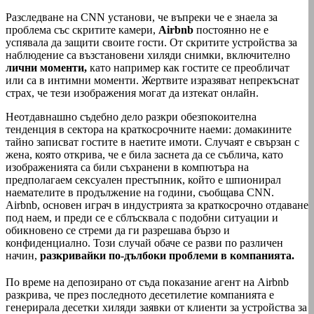
Разследване на CNN установи, че въпреки че е знаела за
проблема със скритите камери,
Airbnb
постоянно не е
успявала да защити своите гости. От скритите устройства за
наблюдение са възстановени хиляди снимки, включително
лични моменти,
като например как гостите се преобличат
или са в интимни моменти. Жертвите изразяват непрекъснат
страх, че тези изображения могат да изтекат онлайн.
Неотдавнашно съдебно дело разкри обезпокоителна
тенденция в сектора на краткосрочните наеми: домакините
тайно записват гостите в наетите имоти. Случаят е свързан с
жена, която открива, че е била заснета да се съблича, като
изображенията са били съхранени в компютъра на
предполагаем сексуален престъпник, който е шпионирал
наемателите в продължение на години, съобщава CNN.
Airbnb, основен играч в индустрията за краткосрочно отдаване
под наем, и преди се е сблъсквала с подобни ситуации и
обикновено се стреми да ги разрешава бързо и
конфиденциално. Този случай обаче се разви по различен
начин,
разкривайки по-дълбоки проблеми в компанията.
По време на депозирано от съда показание агент на Airbnb
разкрива, че през последното десетилетие компанията е
генерирала десетки хиляди заявки от клиенти за устройства за