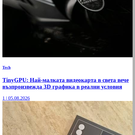
Tech
TinyGPU: Най-малката видеокарта в света вече
възпроизвежда 3D графика в реални условия
1
|
05.08.2026