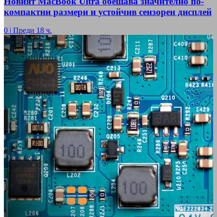
Новият MacBook Ultra обещава значително по-
компактни размери и устойчив сензорен дисплей
0
|
Преди 18 ч.