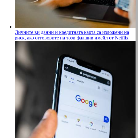
Личните ви данни и кредитната карта са изложени на
риск, ако отговорите на този фалшив имейл от Netflix