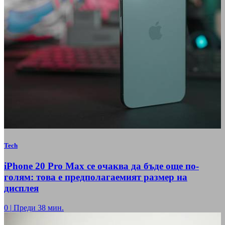
Tech
iPhone 20 Pro Max се очаква да бъде още по-
голям: това е предполагаемият размер на
дисплея
0
|
Преди 38 мин.