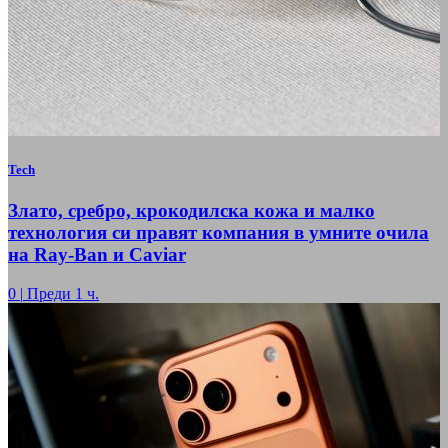
Tech
Злато, сребро, крокодилска кожа и малко
технология си правят компания в умните очила
на Ray-Ban и Caviar
0
|
Преди 1 ч.