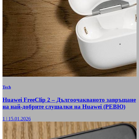
Tech
Huawei FreeClip 2 – Дългоочакваното завръщане
на най-добрите слушалки на Huawei (РЕВЮ)
1
|
15.01.2026