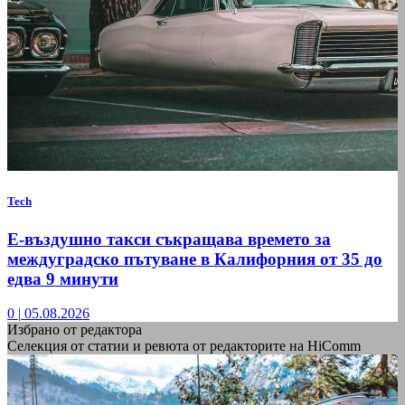
Tech
Е-въздушно такси съкращава времето за
междуградско пътуване в Калифорния от 35 до
едва 9 минути
0
|
05.08.2026
Избрано от редактора
Селекция от статии и ревюта от редакторите на HiComm