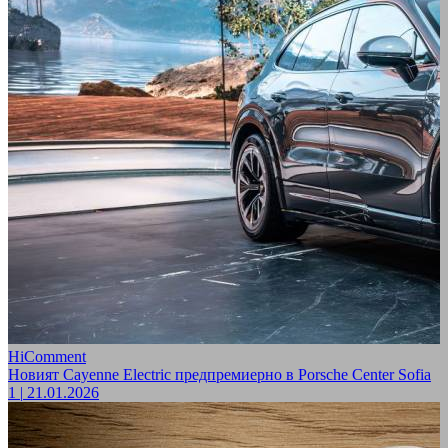
HiComment
Новият Cayenne Electric предпремиерно в Porsche Center Sofia
1
|
21.01.2026