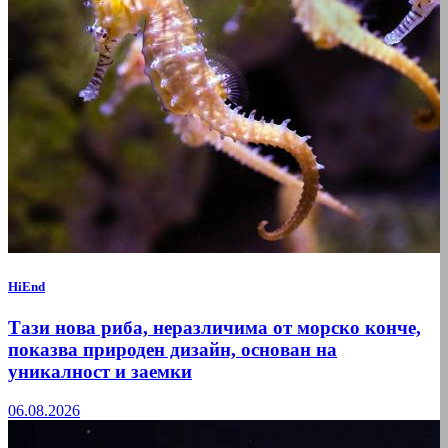
HiEnd
Тази нова риба, неразличима от морско конче,
показва природен дизайн, основан на
уникалност и заемки
06.08.2026