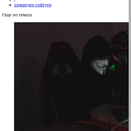
зловреден софтуер
Още по темата