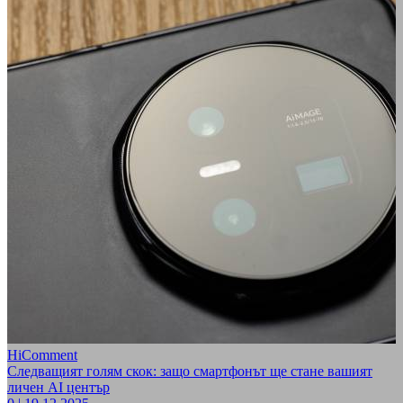
HiComment
Следващият голям скок: защо смартфонът ще стане вашият
личен AI център