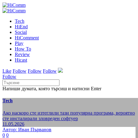
Tech
HiEnd
Social
HiComment
Play
How To
Review
Hicast
Like
Follow
Follow
Follow
Follow
Напиши думата, която търсиш и натисни Enter
Tech
Ако наскоро сте изтеглили тази популярна програма, вероятно
сте инсталирали зловреден софтуер
11.05.2026
Автор: Иван Първанов
0
0