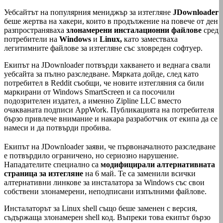
Уебсайтът на популярния мениджър за изтегляне
JDownloader
беше жертва на хакери, които в продължение на повече от ден
разпространяваха
злонамерени инсталационни файлове
сред
потребители на
Windows
и
Linux,
като заместваха
легитимните файлове за изтегляне със зловреден софтуер.
Екипът на JDownloader потвърди хакването и веднага свали
уебсайта за пълно разследване. Мярката дойде, след като
потребител в Reddit съобщи, че новите изтегляния са били
маркирани от Windows SmartScreen и са посочили
подозрителен издател, а именно Zipline LLC вместо
очакваната подписи AppWork. Публикацията на потребителя
бързо привлече внимание и накара разработчик от екипа да се
намеси и да потвърди пробива.
Екипът на JDownloader заяви, че първоначалното разследване
е потвърдило ограничено, но сериозно нарушение.
Нападателите специално са
модифицирали алтернативната
страница за изтегляне
на 6 май. Те са заменили всички
алтернативни линкове за инсталатора за Windows със свои
собствени злонамерени, неподписани изпълними файлове.
Инсталаторът за Linux shell също беше заменен с версия,
съдържаща злонамерен shell код. Въпреки това екипът бързо