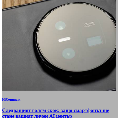
HiComment
Следващият голям скок: защо смартфонът ще
стане вашият личен AI център