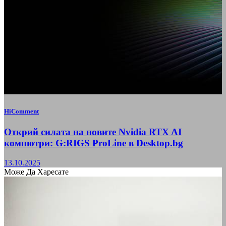
HiComment
Открий силата на новите Nvidia RTX AI
компютри: G:RIGS ProLine в Desktop.bg
13.10.2025
Може Да Харесате