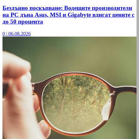
Бездънно поскъпване: Водещите производители
на РС дъна Asus, MSI и Gigabyte вдигат цените с
до 50 процента
0
|
06.08.2026