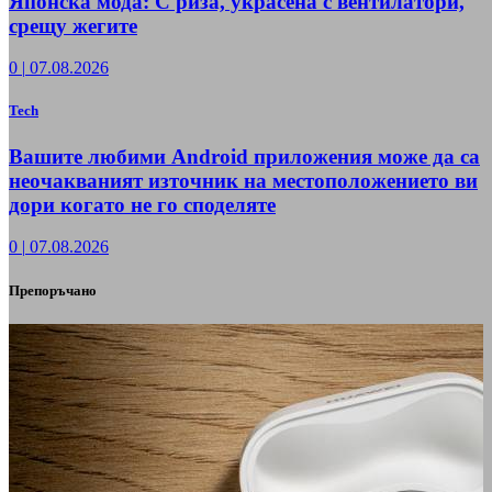
Японска мода: С риза, украсена с вентилатори,
срещу жегите
0
|
07.08.2026
Tech
Вашите любими Android приложения може да са
неочакваният източник на местоположението ви
дори когато не го споделяте
0
|
07.08.2026
Препоръчано