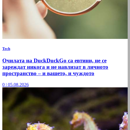
Tech
Очилата на DuckDuckGo са евтини, не се
зареждат никога и не навлизат в личното
пространство – и вашето, и чуждото
0
|
05.08.2026