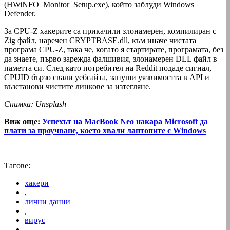
(HWiNFO_Monitor_Setup.exe), който заблуди Windows
Defender.
За CPU-Z хакерите са прикачили злонамерен, компилиран с
Zig файл, наречен CRYPTBASE.dll, към иначе чистата
програма CPU-Z, така че, когато я стартирате, програмата, без
да знаете, първо зарежда фалшивия, злонамерен DLL файл в
паметта си. След като потребител на Reddit подаде сигнал,
CPUID бързо свали уебсайта, запуши уязвимостта в API и
възстанови чистите линкове за изтегляне.
Снимка: Unsplash
Виж още:
Успехът на MacBook Neo накара Microsoft да
плати за проучване, което хвали лаптопите с Windows
Тагове:
хакери
,
лични данни
,
вирус
,