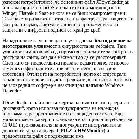
успокои потребителите, че основният файл JDownloader.jar,
инсталаторите за macOS и пакетите от хранилища като
Winget, Flatpak и Snap никога не са били компрометирани.
Тези пакети разчитат на отделна инфраструктура, защитена с
контролни суми, а актуализациите в приложението са
защитени с цифрови подписи от край до край.
Нападателите са успели да получат достъп
благодарение на
неотстранена уязвимост
в сигурността на уебсайта. Тази
уязвимост им позволява да променят списъците за контрол на
достъпа на сайта, без да е необходимо да се удостоверяват.
След като си предоставиха права за редактиране, те просто
замениха официалните линкове за изтегляне със свои
собствени. Отзивите на потребители, които са стартирали
заразените файлове, са доста тревожни, като някои посочват,
че зловредният софтуер е деактивирал напълно Windows
Defender.
JDownloader е най-новата жертва на атака от типа „верига на
доставки“, която използва популярността на надеждна
програма за разпространение на зловреден софтуер. Едва
миналия месец хакери проникнаха в официалния уебсайт на
CPUID (производителя на популярните инструменти за
диагностика на хардуера
CPU-Z
и
HWMonitor)
и
предоставиха файл с подвеждащо име