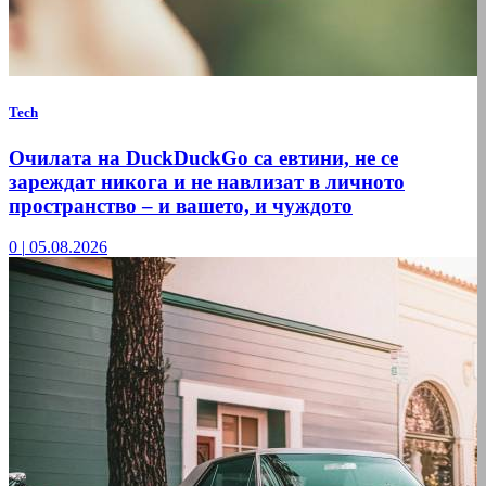
Tech
Очилата на DuckDuckGo са евтини, не се
зареждат никога и не навлизат в личното
пространство – и вашето, и чуждото
0
|
05.08.2026