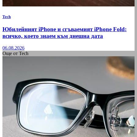
Tech
Юбилейният iPhone и сгъваемият iPhone Fold:
всичко, което знаем към днешна дата
06.08.2026
Още от Tech