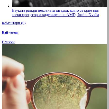
Науката разкри вековната загадка, която се крие във
всеки процесор и видеокарта на AMD, Intel и Nvidia
Коментари (0)
Най-четени
Всички