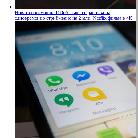
Новата най-мощна DDoS атака се равнява на
едновременно стриймване на 2 млн. Netflix филма в 4К