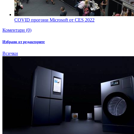
COVID прогони Microsoft от CES 2022
Коментари (0)
Избрано от редакторите
Всички