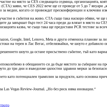
частие на място за CES следващата седмица, организацията, коя
(CTA) заяви, че CES 2022 вече ще се проведе от 5 до 7 януари 
амо за медии, когато се провеждат пресконференции и ключови из
 участие в събития на живо. CTA също така наскоро обяви, че щ
те да завършат бърз тест 24 часа преди да влязат в място на CE
низацията казва, че също така ще предостави PCR тестове за вси
on, Google, Intel, Lenovo, Meta и други отмениха планове за л
стоки на терен в Лас Вегас, отбелязвайки, че шоуто е добавило 
ешението шоуто да остане присъствено събитие, тъй като вариа
непоколебимо в обещанието си да бъде мястото за събиране на пр
уто до три дни и въведохме цялостни здравни мерки за безопас
ието като потенциален трамплин за продукти, като основна прич
а Las Vegas Review-Journal. „Но без риск няма иновации.“
етрото