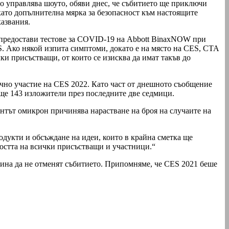
то управлява шоуто, обяви днес, че събитието ще приключи
„като допълнителна мярка за безопасност към настоящите
казвания.
е предостави тестове за COVID-19 на Abbott BinaxNOW при
S. Ако някой изпита симптоми, докато е на място на CES, CTA
чки присъстващи, от които се изисква да имат такъв до
ично участие на CES 2022. Като част от днешното съобщение
още 143 изложители през последните две седмици.
нтът омикрон причинява нарастване на броя на случаите на
одукти и обсъждане на идеи, които в крайна сметка ще
ността на всички присъстващи и участници.“
ина да не отменят събитието. Припомняме, че CES 2021 беше