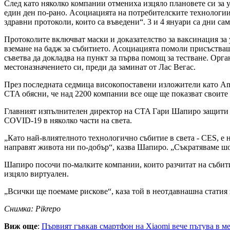
След като няколко компании отмениха изцяло плановете си за у
един ден по-рано. Асоциацията на потребителските технологии 
здравни протоколи, които са въведени“. 3 и 4 януари са дни с
Протоколите включват маски и доказателство за ваксинация за
вземане на бадж за събитието. Асоциацията помоли присъстващи
съветва да докладва на пункт за първа помощ за тестване. Орга
местоназначението си, преди да заминат от Лас Вегас.
През последната седмица високопоставени изложители като Amaz
CTA обясни, че над 2200 компании все още ще показват своите 
Главният изпълнителен директор на CTA Гари Шапиро защити р
COVID-19 в няколко части на света.
„Като най-влиятелното технологично събитие в света - CES, е 
направят живота ни по-добър“, казва Шапиро. „Съкратяваме шо
Шапиро посочи по-малките компании, които разчитат на събит
изцяло виртуален.
„Всички ще поемаме рискове“, каза той в неотдавнашна статия з
Снимка: Pikrepo
Виж още
:
Първият гъвкав смартфон на Xiaomi вече пътува в м