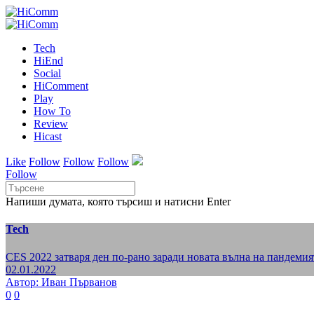
Tech
HiEnd
Social
HiComment
Play
How To
Review
Hicast
Like
Follow
Follow
Follow
Follow
Напиши думата, която търсиш и натисни Enter
Tech
CES 2022 затваря ден по-рано заради новата вълна на пандемия
02.01.2022
Автор: Иван Първанов
0
0