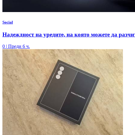
Social
Надеждност на уредите, на която можете да разчи
0
|
Преди 6 ч.