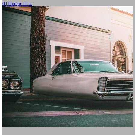
0
|
Преди 11 ч.