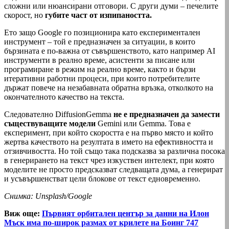
сложни или нюансирани отговори. С други думи – печелите
скорост, но
губите част от изпипаността.
Ето защо Google го позиционира като експериментален
инструмент – той е предназначен за ситуации, в които
бързината е по-важна от съвършенството, като например AI
инструменти в реално време, асистенти за писане или
програмиране в режим на реално време, както и бързи
итеративни работни процеси, при които потребителите
държат повече на незабавната обратна връзка, отколкото на
окончателното качество на текста.
Следователно DiffusionGemma
не е предназначен да замести
съществуващите модели
Gemini или Gemma. Това е
експеримент, при който скоростта е на първо място и който
жертва качеството на резултата в името на ефективността и
отзивчивостта. Но той също така подсказва за различна посока
в генерирането на текст чрез изкуствен интелект, при която
моделите не просто предсказват следващата дума, а генерират
и усъвършенстват цели блокове от текст едновременно.
Снимка: Unsplash/Google
Виж още:
Първият орбитален център за данни на Илон
Мъск има по-широк размах от крилете на Боинг 747