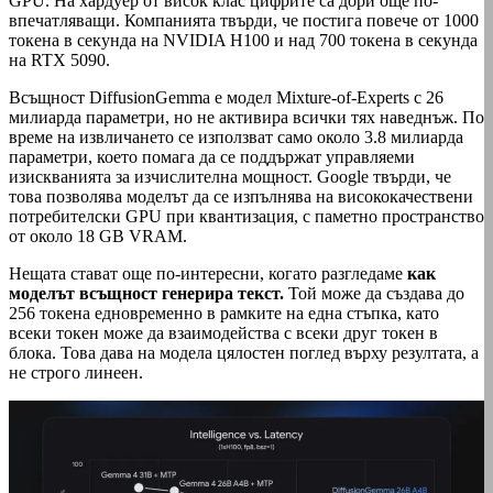
GPU. На хардуер от висок клас цифрите са дори още по-
впечатляващи. Компанията твърди, че постига повече от 1000
токена в секунда на NVIDIA H100 и над 700 токена в секунда
на RTX 5090.
Всъщност DiffusionGemma е модел Mixture-of-Experts с 26
милиарда параметри, но не активира всички тях наведнъж. По
време на извличането се използват само около 3.8 милиарда
параметри, което помага да се поддържат управляеми
изискванията за изчислителна мощност. Google твърди, че
това позволява моделът да се изпълнява на висококачествени
потребителски GPU при квантизация, с паметно пространство
от около 18 GB VRAM.
Нещата стават още по-интересни, когато разгледаме
как
моделът всъщност генерира текст.
Той може да създава до
256 токена едновременно в рамките на една стъпка, като
всеки токен може да взаимодейства с всеки друг токен в
блока. Това дава на модела цялостен поглед върху резултата, а
не строго линеен.