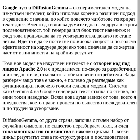
Google
пусна
DiffusionGemma
– експериментален модел на
изкуствен интелект, който използва коренно различен подход
в сравнение с начина, по който повечето чатботове генерират
текст днес. Вместо да изписва думите една след друга в строга
последователност, той генерира цял блок текст наведнъж и
след това продължава да го усъвършенства, докато не стане
четим. Идеята е да се постигне по-висока скорост и по-голяма
ефективност на хардуера дори ако това означава да се жертва
част от изпипаността на крайния резултат.
Този нов модел на изкуствен интелект е с
отворен код под
лиценз Apache 2.0
и е предназначен по-скоро за разработчици
и изследователи, отколкото за обикновени потребители. За да
разберем защо това е важно, е полезно да разгледаме как
функционират повечето големи езикови модели. Системи
като Gemma 4 на Google генерират текст стъпка по стъпка, по
един токен наведнъж. Всяка нова дума зависи от това, което я
предшества, което прави процеса по същество последователен
и по-труден за ускоряване.
DiffusionGemma, от друга страна, започва с пълен набор от
случайни символи, по същество неразбираем текст, и
след
това многократно го изчиства
в няколко цикъла. С всеки
цикъл резултатът става по-структуриран и последователен,