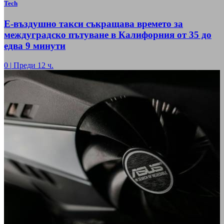
Tech
Е-въздушно такси съкращава времето за
междуградско пътуване в Калифорния от 35 до
едва 9 минути
0
|
Преди 12 ч.