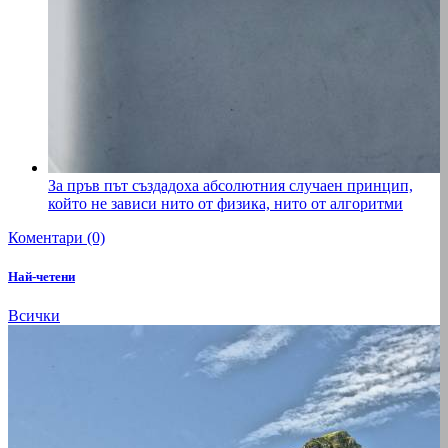
За пръв път създадоха абсолютния случаен принцип,
който не зависи нито от физика, нито от алгоритми
Коментари (0)
Най-четени
Всички