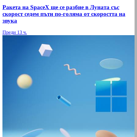
Ракета на SpaceX ще се разбие в Луната със
скорост седем пъти по-голяма от скоростта на
звука
Преди 13 ч.