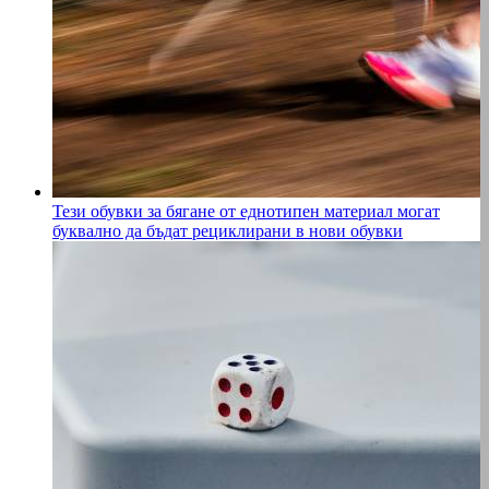
Тези обувки за бягане от еднотипен материал могат
буквално да бъдат рециклирани в нови обувки