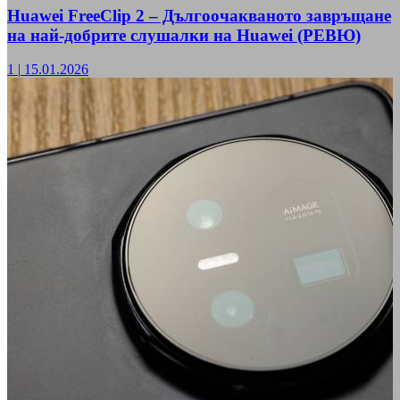
Huawei FreeClip 2 – Дългоочакваното завръщане
на най-добрите слушалки на Huawei (РЕВЮ)
1
|
15.01.2026