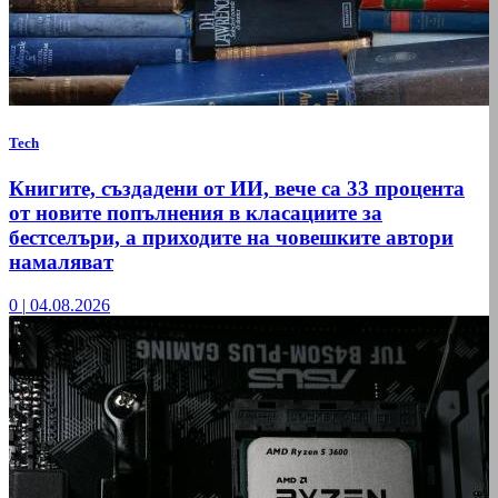
Tech
Книгите, създадени от ИИ, вече са 33 процента
от новите попълнения в класациите за
бестселъри, а приходите на човешките автори
намаляват
0
|
04.08.2026