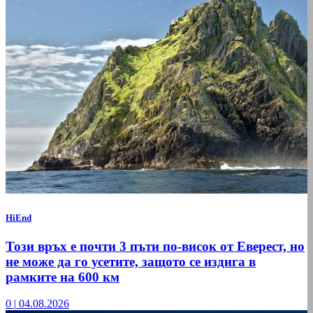
HiEnd
Този връх е почти 3 пъти по-висок от Еверест, но
не може да го усетите, защото се издига в
рамките на 600 км
0
|
04.08.2026