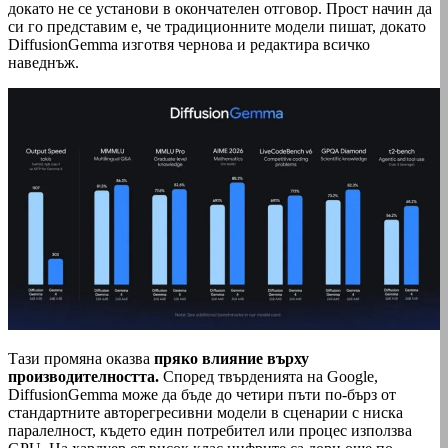
докато не се установи в окончателен отговор. Прост начин да
си го представим е, че традиционните модели пишат, докато
DiffusionGemma изготвя чернова и редактира всичко
наведнъж.
Тази промяна оказва
пряко влияние върху
производителността.
Според твърденията на Google,
DiffusionGemma може да бъде до четири пъти по-бърз от
стандартните авторегресивни модели в сценарии с ниска
паралелност, където един потребител или процес използва