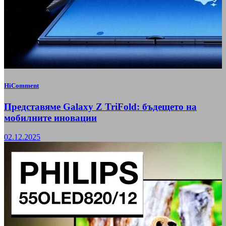
HiComment
Представяме Galaxy Z TriFold: бъдещето на
мобилните иновации
02.12.2025