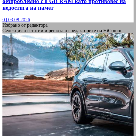
безпроблемно с 8 GB RAM като противовес на
недостига на памет
0
|
03.08.2026
Избрано от редактора
Селекция от статии и ревюта от редакторите на HiComm