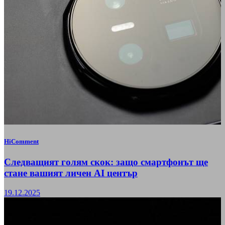
HiComment
Следващият голям скок: защо смартфонът ще
стане вашият личен AI център
19.12.2025