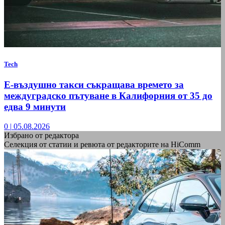
Tech
Е-въздушно такси съкращава времето за
междуградско пътуване в Калифорния от 35 до
едва 9 минути
0
|
05.08.2026
Избрано от редактора
Селекция от статии и ревюта от редакторите на HiComm