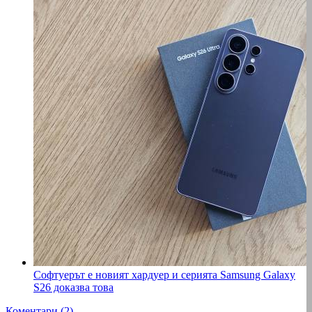
Софтуерът е новият хардуер и серията Samsung Galaxy
S26 доказва това
Коментари (2)