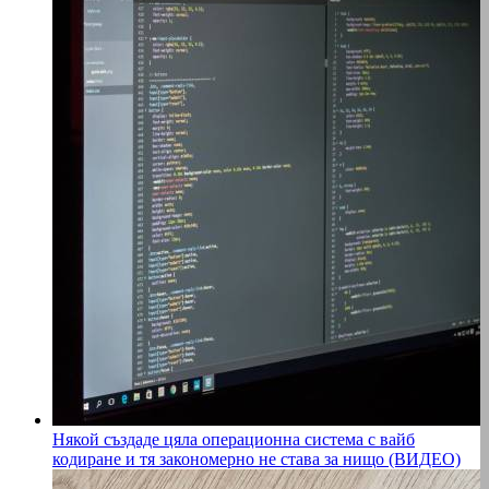
Някой създаде цяла операционна система с вайб
кодиране и тя закономерно не става за нищо (ВИДЕО)