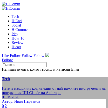
Tech
HiEnd
Social
HiComment
Play
How To
Review
Hicast
Like
Follow
Follow
Follow
Follow
Напиши думата, която търсиш и натисни Enter
Tech
Изтече изходният код на един от най-важните инструменти на
популярния ИИ Claude на Anthropic
01.04.2026
Автор: Иван Първанов
0
2