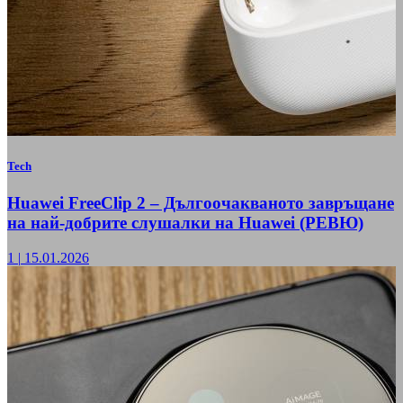
Tech
Huawei FreeClip 2 – Дългоочакваното завръщане
на най-добрите слушалки на Huawei (РЕВЮ)
1
|
15.01.2026