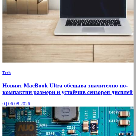
Tech
Новият MacBook Ultra обещава значително по-
компактни размери и устойчив сензорен дисплей
0
|
06.08.2026