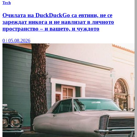
Tech
Очилата на DuckDuckGo са евтини, не се
зареждат никога и не навлизат в личното
пространство – и вашето, и чуждото
0
|
05.08.2026