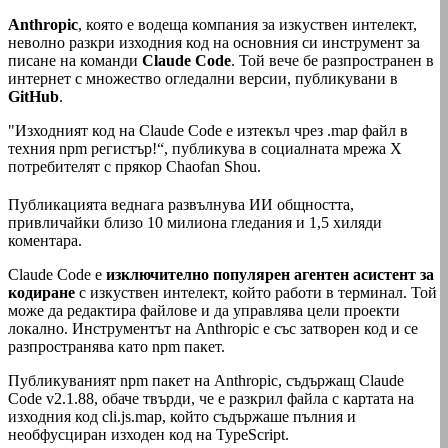
Anthropic
, която е водеща компания за изкуствен интелект,
неволно разкри изходния код на основния си инструмент за
писане на команди
Claude
Code
. Той вече бе разпространен в
интернет с множество огледални версии, публикувани в
GitHub
.
"Изходният код на Claude Code е изтекъл чрез .map файл в
техния npm регистър!“, публикува в социалната мрежа Х
потребителят с прякор Chaofan Shou.
Публикацията веднага развълнува ИИ общността,
привличайки близо 10 милиона гледания и 1,5 хиляди
коментара.
Claude Code е
изключително популярен агентен асистент за
кодиране
с изкуствен интелект, който работи в терминал. Той
може да редактира файлове и да управлява цели проекти
локално. Инструментът на Anthropic е със затворен код и се
разпространява като npm пакет.
Публикуваният npm пакет на Anthropic, съдържащ Claude
Code v2.1.88, обаче твърди, че е разкрил файла с картата на
изходния код cli.js.map, който съдържаше пълния и
необфусциран изходен код на TypeScript.