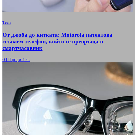
Tech
От джоба до китката: Motorola патентова
сгъваем телефон, който се превръща в
смартчасовник
0
|
Преди 1 ч.