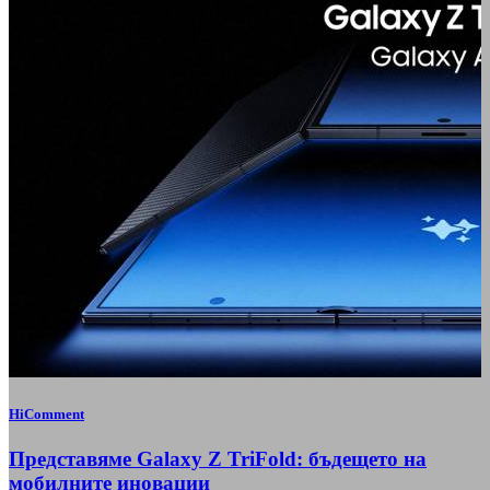
HiComment
Представяме Galaxy Z TriFold: бъдещето на
мобилните иновации