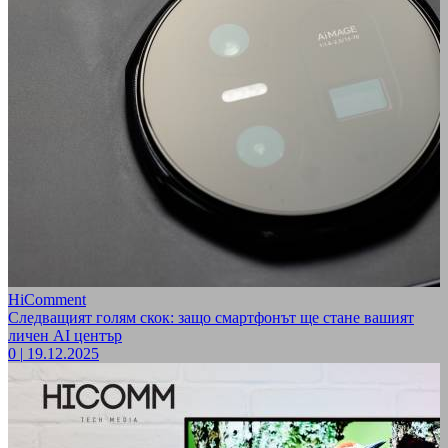
HiComment
Следващият голям скок: защо смартфонът ще стане вашият
личен AI център
0
|
19.12.2025