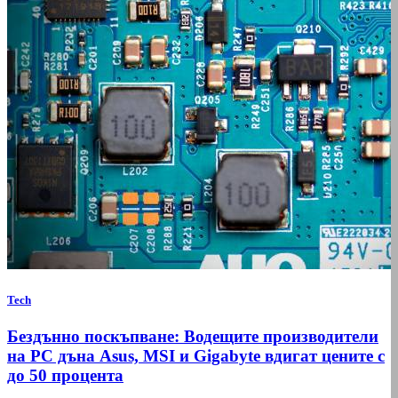
Tech
Бездънно поскъпване: Водещите производители
на РС дъна Asus, MSI и Gigabyte вдигат цените с
до 50 процента