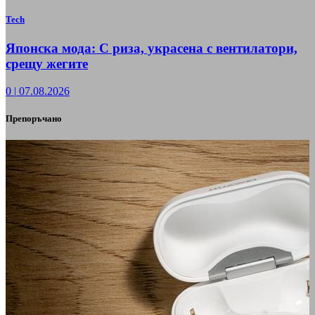
Tech
Японска мода: С риза, украсена с вентилатори,
срещу жегите
0
|
07.08.2026
Препоръчано