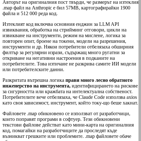
Авторът на оригиналния пост твърди, че размерът на изтеклия
.map файл на Anthropic е бил 57MB, картографирайки 1900
файла и 512 000 реда код.
Изтеклият код включва основния енджин за LLM API
извиквания, обработка на стрийминг отговори, цикли на
извикване на инструменти, режим на мислене, логика за
повторен опит, броене на токени, модели на разрешения,
инструменти и др. Някои потребители отбелязаха обширния
филтър за регулярни изрази, съдържащ много ругатни за
откриване на негативни настроения в подканите на
потребителите. Това изтичане не разкрива самите ИИ модели
или потребителските данни.
Разкритата вътрешна логика
прави много лесно обратното
инженерство на инструмента,
идентифицирането на рискове
за сигурността или кражбата на интелектуална собственост.
Потребителите вече отбелязаха, че Claude Code използва axios
като своя зависимост, инструмент, който току-що беше хакнат.
Файловете .map обикновено се използват от разработчици,
които поправят програми в софтуер. Тези обикновени
текстови файлове действат като мини-карта на оригиналния
код, помагайки на разработчиците да проследят къде
възникват грешките или проблемите. .map файловете обаче