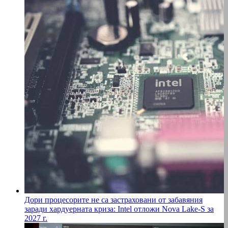
Дори процесорите не са застраховани от забавяния
заради хардуерната криза: Intel отложи Nova Lake-S за
2027 г.