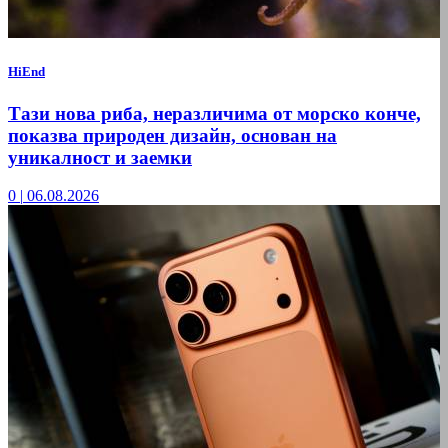
HiEnd
Тази нова риба, неразличима от морско конче,
показва природен дизайн, основан на
уникалност и заемки
0
|
06.08.2026