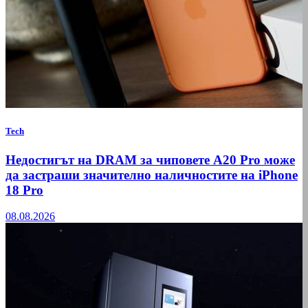
Tech
Недостигът на DRAM за чиповете A20 Pro може
да застраши значително наличностите на iPhone
18 Pro
08.08.2026