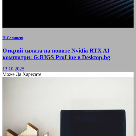
HiComment
Открий силата на новите Nvidia RTX AI
компютри: G:RIGS ProLine в Desktop.bg
13.10.2025
Може Да Харесате