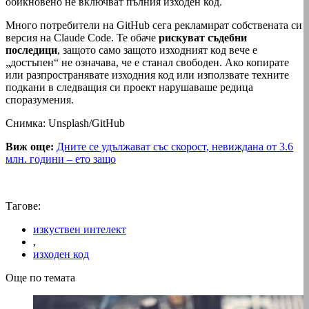
обикновено не включват пълния изходен код.
Много потребители на GitHub сега рекламират собствената си
версия на Claude Code. Те обаче
рискуват съдебни
последици
, защото само защото изходният код вече е
„достъпен“ не означава, че е станал свободен. Ако копирате
или разпространявате изходния код или използвате техните
подкани в следващия си проект нарушаваше редица
споразумения.
Снимка: Unsplash/GitHub
Виж още:
Дните се удължават със скорост, невиждана от 3.6
млн. години – ето защо
Тагове:
изкуствен интелект
,
изходен код
Още по темата