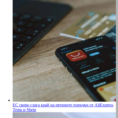
ЕС скоро слага край на евтините поръчки от AliExpress,
Temu и Shein