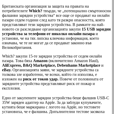
Британската организация за защита на правата на
потребителите
Which?
твърди, че „потенциално смъртоносни
фалшиви зарядни устройства“ все още се продават на онлайн
пазари седем години след като тя разкри опасността, която
представляват тези зарядни устройства. В рамките на най-
новото си разследване организацията закупи
15 USB зарядни
устройства за телефони от няколко онлайн пазара
и
установи, че на тях липсва ключова информация, което
означава, че те не могат да се продават законно във
Великобритания.
Which? закупи 15-те зарядни устройства от седем онлайн
пазара. Това бяха
Amazon
(включително Amazon Haul),
AliExpress, B&Q Marketplace, Debenhams Marketplace
и
eBay.
Организацията заяви, че зарядните устройства са
толкова зле изработени, че всеки, който ги използва, е
изложен на
риск от токов удар.
Повече от половината от
зарядните устройства представляват риск от пожар и
експлозия.
Едно от закупените зарядни устройства беше фалшив USB-C
35W заряден адаптер на Apple. За да заблуди купувачите,
кутията беше маркирана с логото на Apple, но тестовете
установиха, че е фалшива. Допълнителни тестове засякоха