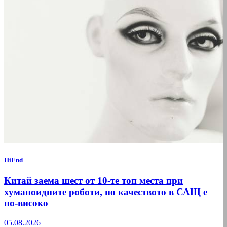
HiEnd
Китай заема шест от 10-те топ места при
хуманоидните роботи, но качеството в САЩ е
по-високо
05.08.2026