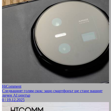
HiComment
Следващият голям скок: защо смартфонът ще стане вашият
личен AI център
0
|
19.12.2025