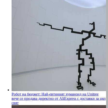
Робот на бюджет: Най-евтиният хуманоид на Unitree
вече се продава директно от AliExpress с доставки за цял
свят