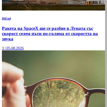
HiEnd
Ракета на SpaceX ще се разбие в Луната със
скорост седем пъти по-голяма от скоростта на
звука
3
|
05.08.2026