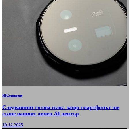
HiComment
Следващият голям скок: защо смартфонът ще
стане вашият личен AI център
19.12.2025