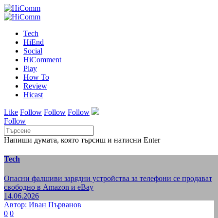
Tech
HiEnd
Social
HiComment
Play
How To
Review
Hicast
Like
Follow
Follow
Follow
Follow
Напиши думата, която търсиш и натисни Enter
Tech
Опасни фалшиви зарядни устройства за телефони се продават
свободно в Amazon и eBay
14.06.2026
Автор: Иван Първанов
0
0