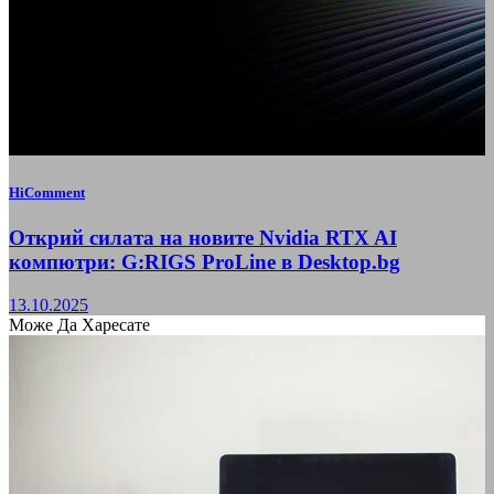
HiComment
Открий силата на новите Nvidia RTX AI
компютри: G:RIGS ProLine в Desktop.bg
13.10.2025
Може Да Харесате