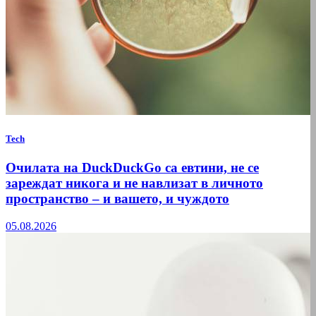
Tech
Очилата на DuckDuckGo са евтини, не се
зареждат никога и не навлизат в личното
пространство – и вашето, и чуждото
05.08.2026