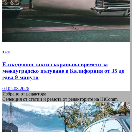
Tech
Е-въздушно такси съкращава времето за
междуградско пътуване в Калифорния от 35 до
едва 9 минути
0
|
05.08.2026
Избрано от редактора
Селекция от статии и ревюта от редакторите на HiComm