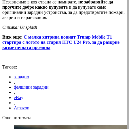
Независимо в коя страна се намирате,
не забравяйте да
проучите добре какво купувате
и да купувате само
оригинални зарядни устройства, за да предотвратите пожари,
аварии и наранявания.
Снимка: Unsplash
Виж още:
С малка хитрина новият Trump Mobile T1
стартира с логото на стария HTC U24 Pro, за да разкрие
козметичната промяна
Тагове:
зарядно
,
фалшиви зарядни
,
eBay
,
Amazon
Още по темата