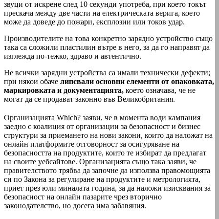
звуци от искрене след 10 секунди употреба, при което токът
прескача между две части на електрическата верига, което
може да доведе до пожари, експлозии или токов удар.
Производителите на това конкретно зарядно устройство също
така са сложили пластилин вътре в него, за да го направят да
изглежда по-тежко, здраво и автентично.
Не всички зарядни устройства са имали технически дефекти;
при някои обаче
липсвали основни елементи от опаковката,
маркировката и документацията,
което означава, че не
могат да се продават законно във Великобритания.
Организацията Which? заяви, че в момента води кампания
заедно с коалиция от организации за безопасност и бизнес
структури за приемането на нови закони, които да наложат на
онлайн платформите отговорност за осигуряване на
безопасността на продуктите, които те избират да предлагат
на своите уебсайтове. Организацията също така заяви, че
правителството трябва да започне да използва правомощията
си по Закона за регулиране на продуктите и метрологията,
приет през юли миналата година, за да наложи изисквания за
безопасност на онлайн пазарите чрез вторично
законодателство, но досега има забавяния.