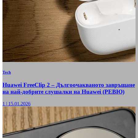
Tech
Huawei FreeClip 2 – Дългоочакваното завръщане
на най-добрите слушалки на Huawei (РЕВЮ)
1
|
15.01.2026