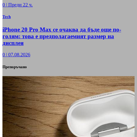
0
|
Преди 22 ч.
Tech
iPhone 20 Pro Max се очаква да бъде още по-
голям: това е предполагаемият размер на
дисплея
0
|
07.08.2026
Препоръчано