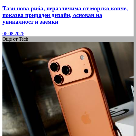
Тази нова риба, неразличима от морско конче,
показва природен дизайн, основан на
уникалност и заемки
06.08.2026
Още от Tech