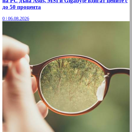
на РС дъна Asus, MSI и Gigabyte вдигат цените с
до 50 процента
0
|
06.08.2026