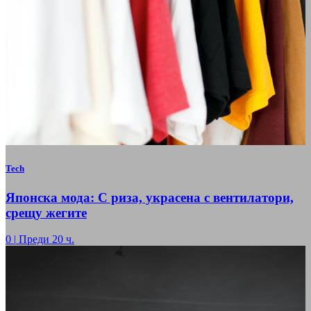
Tech
Японска мода: С риза, украсена с вентилатори,
срещу жегите
0
|
Преди 20 ч.