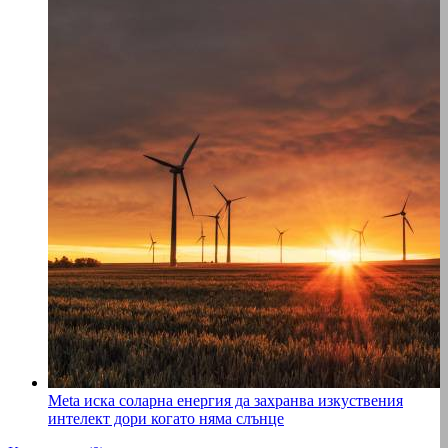
Meta иска соларна енергия да захранва изкуствения
интелект дори когато няма слънце