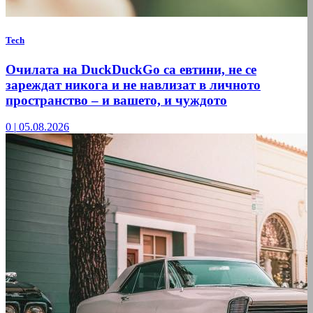
Tech
Очилата на DuckDuckGo са евтини, не се
зареждат никога и не навлизат в личното
пространство – и вашето, и чуждото
0
|
05.08.2026