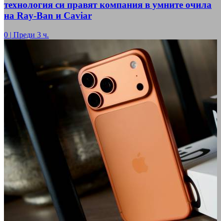
технология си правят компания в умните очила
на Ray-Ban и Caviar
0
|
Преди 3 ч.