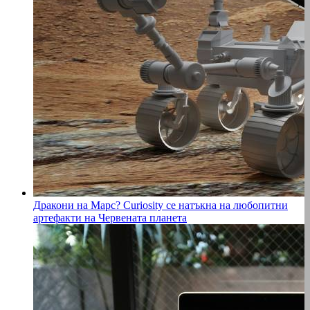
Дракони на Марс? Curiosity се натъкна на любопитни
артефакти на Червената планета