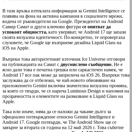
В тази връзка изтеклата информация за Gemini Intelligence се
появява на фона на активна кампания в социалните мрежи,
водена от ръководители на Google. Президентът на Android
Самир Самат и други ключови фигури
се опитват да
успокоят общността,
като уверяват, че Android 17 ще запази
своята визуална идентичност. По-конкретно, те опровергаха
слуховете, че Google ще възприеме дизайна Liquid Glass на
iOS на Apple.
Въпреки това авторитетният източник Ice Universe отговори
на публикацията на Самат с
двусмислено съобщение.
Не е
ясно дали това е печатна грешка или саркастичен намек, че
Android 17 все пак може да заприлича на iOS 26. Въпреки това
заслужава да се отбележи, че най-новото обновяване на
приложението Gemini включва значителна визуална промяна,
за която се твърди, че се нарича Luminous Design и напомня на
прозрачността и елементите на размазване в Liquid Glass на
Apple.
Така или иначе, няма да се наложи да чакаме дълго за
официално потвърждение относно Gemini Intelligence и
Android 17. Google потвърди, че The Android Show ще се
завърне за втората си година на 12 май 2026 г. Това събитие