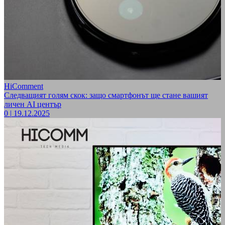
HiComment
Следващият голям скок: защо смартфонът ще стане вашият
личен AI център
0
|
19.12.2025