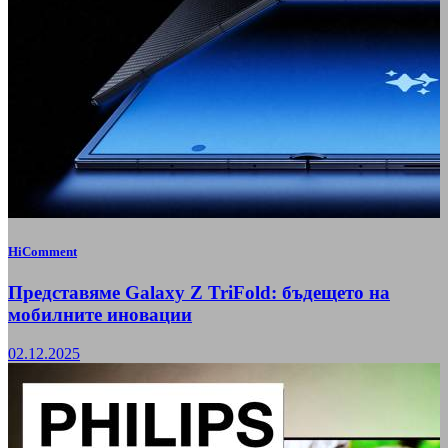
HiComment
Представяме Galaxy Z TriFold: бъдещето на
мобилните иновации
02.12.2025