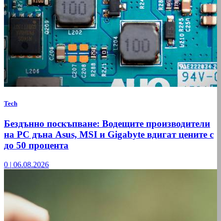
Tech
Бездънно поскъпване: Водещите производители
на РС дъна Asus, MSI и Gigabyte вдигат цените с
до 50 процента
0
|
06.08.2026