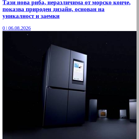
Тази нова риба, неразличима от морско конче,
показва природен дизайн, основан на
уникалност и заемки
0
|
06.08.2026