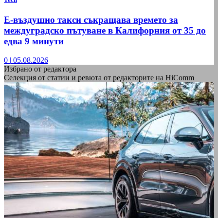
Е-въздушно такси съкращава времето за
междуградско пътуване в Калифорния от 35 до
едва 9 минути
0
|
05.08.2026
Избрано от редактора
Селекция от статии и ревюта от редакторите на HiComm