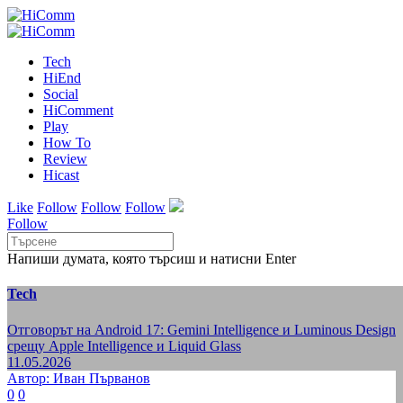
Tech
HiEnd
Social
HiComment
Play
How To
Review
Hicast
Like
Follow
Follow
Follow
Follow
Напиши думата, която търсиш и натисни Enter
Tech
Отговорът на Android 17: Gemini Intelligence и Luminous Design
срещу Apple Intelligence и Liquid Glass
11.05.2026
Автор: Иван Първанов
0
0