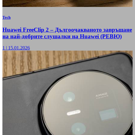
Tech
Huawei FreeClip 2 – Дългоочакваното завръщане
на най-добрите слушалки на Huawei (РЕВЮ)
1
|
15.01.2026