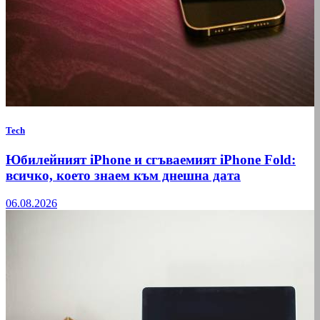
Tech
Юбилейният iPhone и сгъваемият iPhone Fold:
всичко, което знаем към днешна дата
06.08.2026