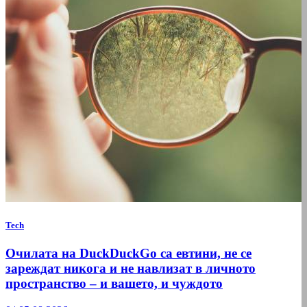
Tech
Очилата на DuckDuckGo са евтини, не се
зареждат никога и не навлизат в личното
пространство – и вашето, и чуждото