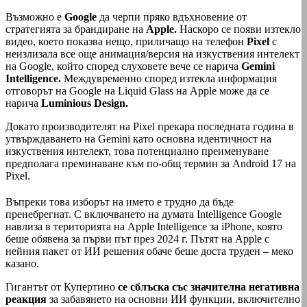
Възможно е
Google
да черпи пряко вдъхновение от
стратегията за брандиране на
Apple.
Наскоро се появи изтекло
видео, което показва нещо, приличащо на телефон
Pixel
с
неизлизала все още анимация/версия на изкуствения интелект
на Google, който според слуховете вече се нарича
Gemini
Intelligence.
Междувременно според изтекла информация
отговорът на Google на Liquid Glass на Apple може да се
нарича
Luminious Design.
Докато производителят на Pixel прекара последната година в
утвърждаването на Gemini като основна идентичност на
изкуствения интелект, това потенциално преименуване
предполага преминаване към по-общ термин за Android 17 на
Pixel.
Въпреки това изборът на името е трудно да бъде
пренебрегнат. С включването на думата Intelligence Google
навлиза в територията на Apple Intelligence за iPhone, която
беше обявена за първи път през 2024 г. Пътят на Apple с
нейния пакет от ИИ решения обаче беше доста труден – меко
казано.
Гигантът от Купертино
се сблъска със значителна негативна
реакция
за забавянето на основни ИИ функции, включително