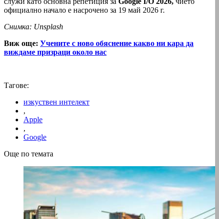
служи като основна репетиция за
Google I/O 2026,
чието
официално начало е насрочено за 19 май 2026 г.
Снимка: Unsplash
Виж още:
Учените с ново обяснение какво ни кара да
виждаме призраци около нас
Тагове:
изкуствен интелект
,
Apple
,
Google
Още по темата