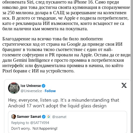
обновената Siri, след пускането на iPhone 16. Само преди
няколко дни това достигна своята кулминация в споразумение
за 250 милиона долара в САЩ за разрешаване на колективен
иск. В делото се твърдеше, че Apple е подвела потребителите,
като е рекламирала ИИ възможности, които всъщност не са
били налични към момента на покупката.
Благодарение на всичко това би било любопитен
стратегически ход от страна на Google да приведе своя ИИ
брандинг в толкова тясно съответствие с един от най-
големите софтуерни и PR провали на Apple. Остава да се види
дали Gemini Intelligence е просто промяна в потребителския
интерфейс или фундаментална промяна в начина, по който
Pixel борави с ИИ на устройството.