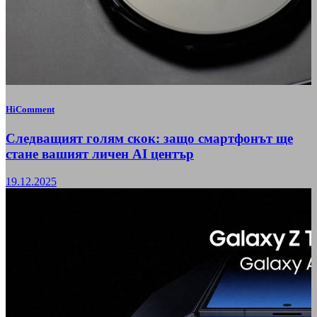
HiComment
Следващият голям скок: защо смартфонът ще
стане вашият личен AI център
19.12.2025