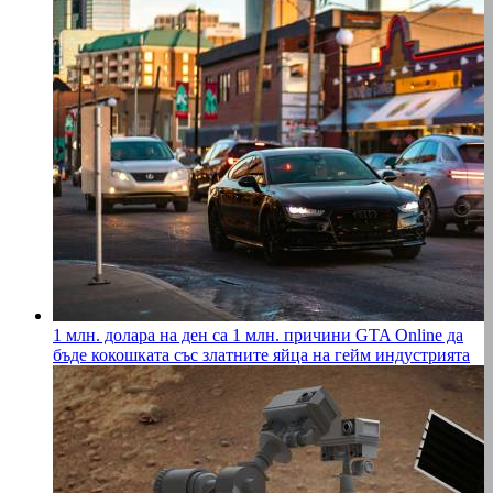
1 млн. долара на ден са 1 млн. причини GTA Online да
бъде кокошката със златните яйца на гейм индустрията