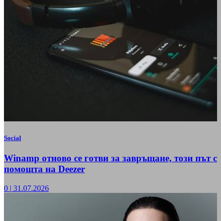
Social
Winamp отново се готви за завръщане, този път с
помощта на Deezer
0
|
31.07.2026