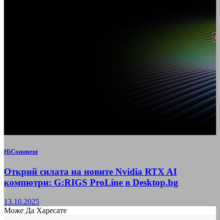
HiComment
Открий силата на новите Nvidia RTX AI
компютри: G:RIGS ProLine в Desktop.bg
13.10.2025
Може Да Харесате