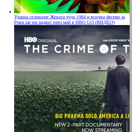
Ударна селекция: Жената чудо 1984 и всички филми за
Роки ще ни радват през май в HBO GO (ВИДЕО)