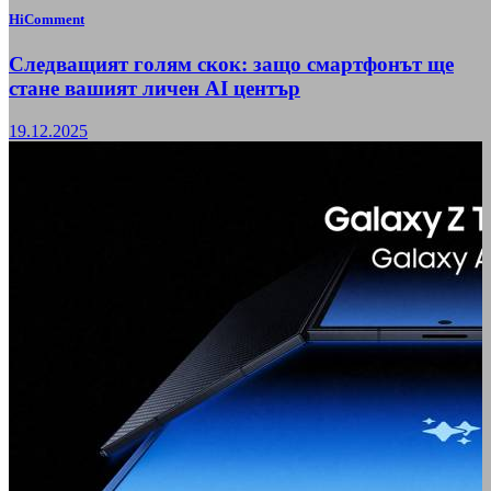
HiComment
Следващият голям скок: защо смартфонът ще
стане вашият личен AI център
19.12.2025