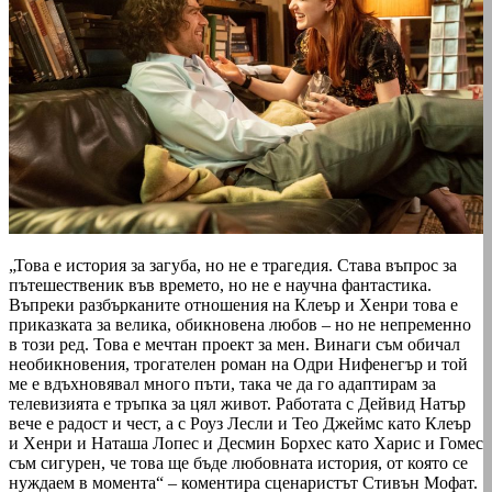
„Това е история за загуба, но не е трагедия. Става въпрос за
пътешественик във времето, но не е научна фантастика.
Въпреки разбърканите отношения на Клеър и Хенри това е
приказката за велика, обикновена любов – но не непременно
в този ред. Това е мечтан проект за мен. Винаги съм обичал
необикновения, трогателен роман на Одри Нифенегър и той
ме е вдъхновявал много пъти, така че да го адаптирам за
телевизията е тръпка за цял живот. Работата с Дейвид Натър
вече е радост и чест, а с Роуз Лесли и Тео Джеймс като Клеър
и Хенри и Наташа Лопес и Десмин Борхес като Харис и Гомес
съм сигурен, че това ще бъде любовната история, от която се
нуждаем в момента“ – коментира сценаристът Стивън Мофат.