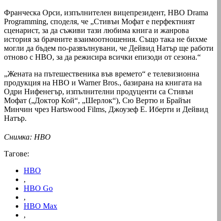
Франческа Орси, изпълнителен вицепрезидент, HBO Drama
Programming, споделя, че „Стивън Мофат е перфектният
сценарист, за да съживи тази любима книга и жанрова
история за брачните взаимоотношения. Също така не бихме
могли да бъдем по-развълнувани, че Дейвид Натър ще работи
отново с HBO, за да режисира всички епизоди от сезона.“
„Жената на пътешественика във времето“ е телевизионна
продукция на HBO и Warner Bros., базирана на книгата на
Одри Нифенегър, изпълнителни продуценти са Стивън
Мофат („Доктор Кой“, „Шерлок“), Сю Вертю и Брайън
Минчин чрез Hartswood Films, Джоузеф Е. Иберти и Дейвид
Натър.
Снимка: HBO
Тагове:
HBO
,
HBO Go
,
HBO Max
,