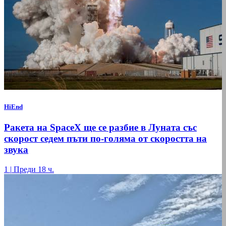
HiEnd
Ракета на SpaceX ще се разбие в Луната със
скорост седем пъти по-голяма от скоростта на
звука
1
|
Преди 18 ч.