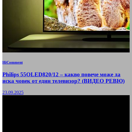
HiComment
Philips 55OLED820/12 – какво повече може да
иска човек от един телевизор? (ВИДЕО РЕВЮ)
23.09.2025