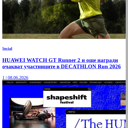
Social
HUAWEI WATCH GT Runner 2 и още награди
очакват участниците в DECATHLON Run 2026
1
|
08.06.2026