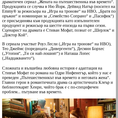
драматичен сериал „Жената на пътешественика във времето“.
Продукцията се случва в Ню Йорк. Дейвид Натър (носител на
Emmy® за режисьора на „Игра на тронове“ на HBO, „Братя по
оръжие“ и номиниран за „Семейство Сопрано“ и „Пасифик“)
се присъединява към продукцията като изпълнителен
продуцент и режисьор на шестте епизода на първи сезон.
Сценарист на драмата е Стиван Мофат, познат от „Шерлок“ и
„Доктор Кой“.
В сериала участват Роуз Лесли („Игра на тронове“ на HBO),
Тео Джеймс (поредицата „Дивергенти“), Десмин Борхес
(„Утопия“, „Ти си най-лошият“) и Наташа Лопес
(„Надцакването“).
Сложната и вълшебна любовна история е адаптация на
Стивън Мофат по романа на Одри Нифенегър, който у нас е
преведен „Пътешественикът във времето и неговата жена“.
Главни герои в романтичната драма са артистичната Клеър и
библиотекарят Хенри, чийто брак е с по-специфичен
проблем... пътуване във времето.