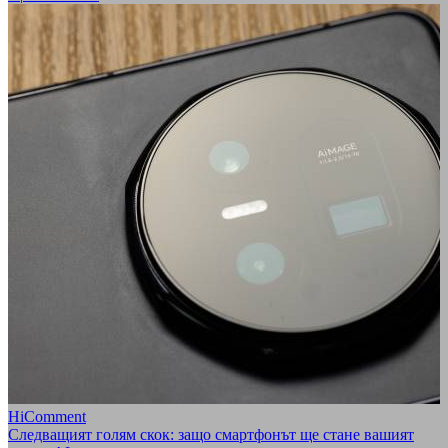
HiComment
Следващият голям скок: защо смартфонът ще стане вашият