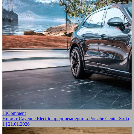
HiComment
Новият Cayenne Electric предпремиерно в Porsche Center Sofia
1
|
21.01.2026