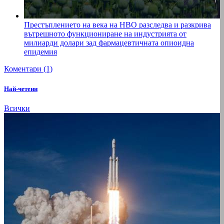
Престъплението на века на HBO разследва и разкрива
вътрешното функциониране на индустрията от
милиарди долари зад фармацевтичната опиоидна
епидемия
Коментари (1)
Най-четени
Всички