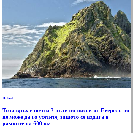
HiEnd
Този връх е почти 3 пъти по-висок от Еверест, но
не може да го усетите, защото се издига в
рамките на 600 км