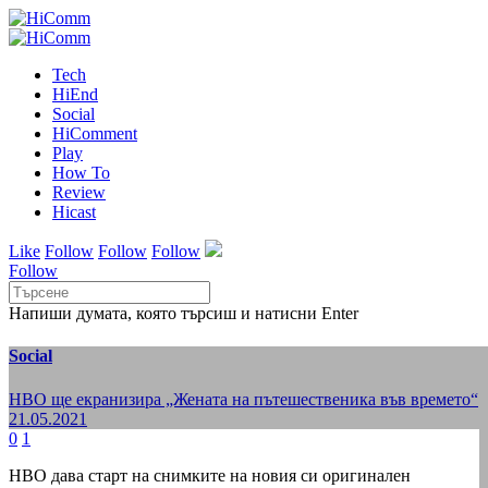
Tech
HiEnd
Social
HiComment
Play
How To
Review
Hicast
Like
Follow
Follow
Follow
Follow
Напиши думата, която търсиш и натисни Enter
Social
HBO ще екранизира „Жената на пътешественика във времето“
21.05.2021
0
1
HBO дава старт на снимките на новия си оригинален