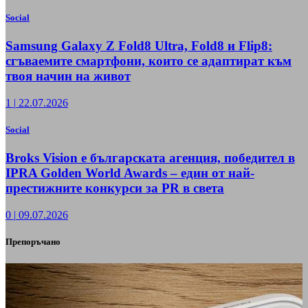
Social
Samsung Galaxy Z Fold8 Ultra, Fold8 и Flip8:
сгъваемите смартфони, които се адаптират към
твоя начин на живот
1
|
22.07.2026
Social
Broks Vision е българската агенция, победител в
IPRA Golden World Awards – един от най-
престижните конкурси за PR в света
0
|
09.07.2026
Препоръчано