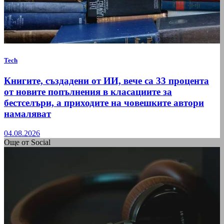
Tech
Книгите, създадени от ИИ, вече са 33 процента
от новите попълнения в класациите за
бестселъри, а приходите на човешките автори
намаляват
04.08.2026
Още от Social