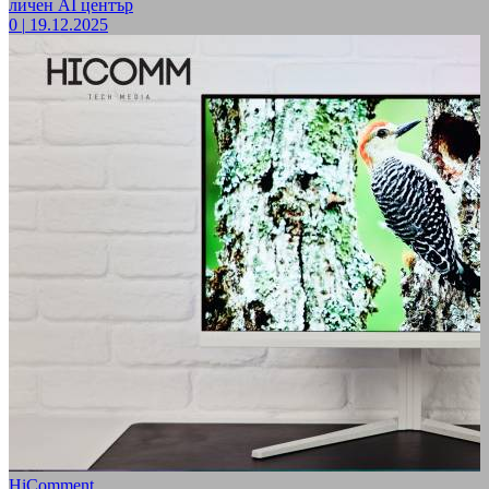
личен AI център
0
|
19.12.2025
HiComment