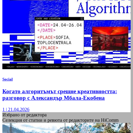
Social
Когато алгоритъмът срещне креативността:
разговор с Александър Мбала-Екобена
1
|
21.04.2026
Избрано от редактора
Селекция от статии и ревюта от редакторите на HiComm