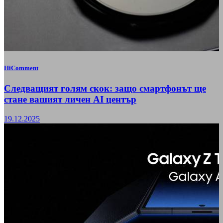
HiComment
Следващият голям скок: защо смартфонът ще
стане вашият личен AI център
19.12.2025