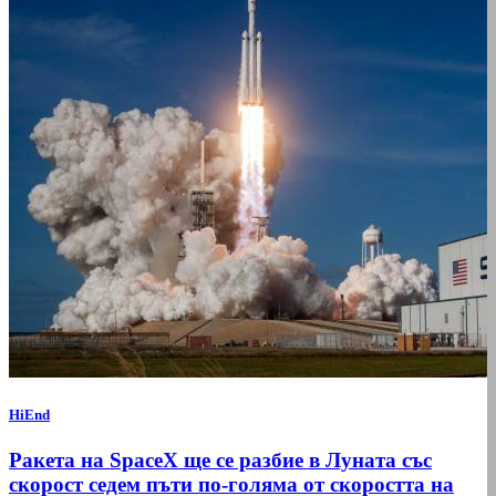
HiEnd
Ракета на SpaceX ще се разбие в Луната със
скорост седем пъти по-голяма от скоростта на