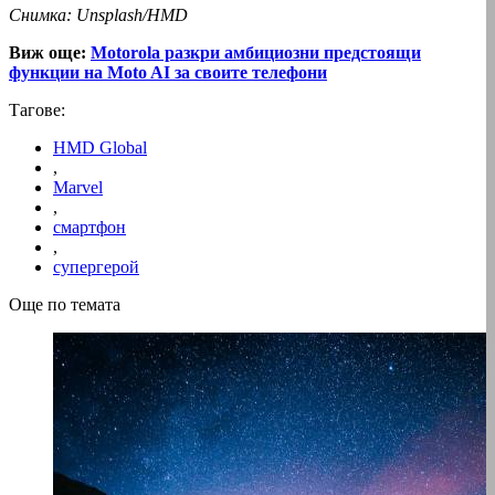
Снимка: Unsplash/HMD
Виж още:
Motorola разкри амбициозни предстоящи
функции на Moto AI за своите телефони
Тагове:
HMD Global
,
Marvel
,
смартфон
,
супергерой
Още по темата