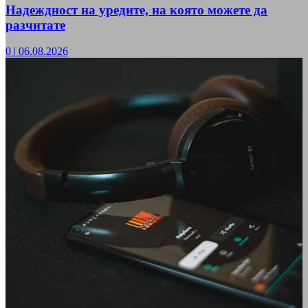
Надеждност на уредите, на която можете да
разчитате
0
|
06.08.2026