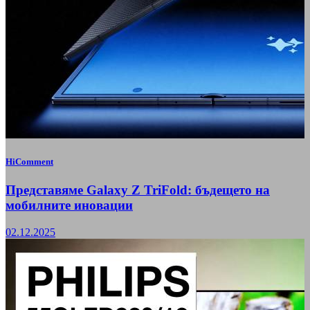
HiComment
Представяме Galaxy Z TriFold: бъдещето на
мобилните иновации
02.12.2025