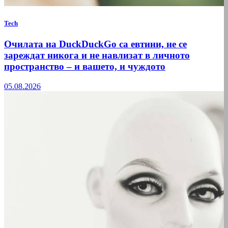
Tech
Очилата на DuckDuckGo са евтини, не се
зареждат никога и не навлизат в личното
пространство – и вашето, и чуждото
05.08.2026