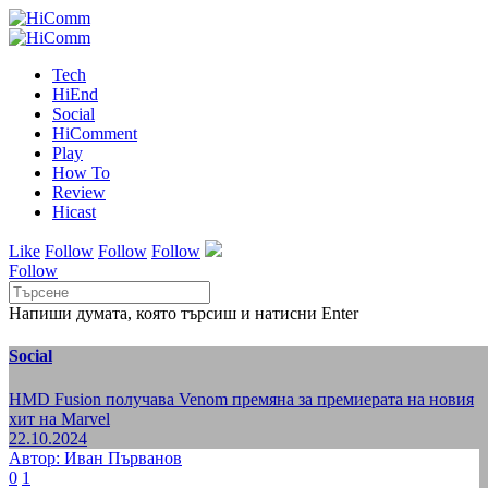
Tech
HiEnd
Social
HiComment
Play
How To
Review
Hicast
Like
Follow
Follow
Follow
Follow
Напиши думата, която търсиш и натисни Enter
Social
HMD Fusion получава Venom премяна за премиерата на новия
хит на Marvel
22.10.2024
Автор: Иван Първанов
0
1