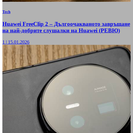
Tech
Huawei FreeClip 2 – Дългоочакваното завръщане
на най-добрите слушалки на Huawei (РЕВЮ)
1
|
15.01.2026