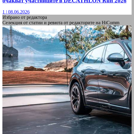
очакват участниците в DECATHLON Run 2026
1
|
08.06.2026
Избрано от редактора
Селекция от статии и ревюта от редакторите на HiComm