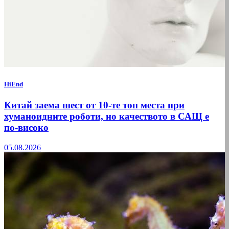
HiEnd
Китай заема шест от 10-те топ места при
хуманоидните роботи, но качеството в САЩ е
по-високо
05.08.2026