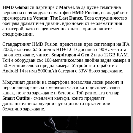
HMD Global
си партнира с
Marvel,
за да пусне тематична
версия на своя модулен смартфон
HMD Fusion,
съвпадайки с
премиерата на
Venom: The Last Dance.
Това сътрудничество
обещава драматичен дизайн, вдъхновен от емблематичния
антигерой, като същевременно запазва оригиналните
спецификации.
Стандартният HMD Fusion, представен през септември на IFA
2024, включва 6.56-инчов HD+ LCD дисплей с 90Hz честота
на опресняване, чипсет
Snapdragon 4 Gen 2
и до 12GB RAM.
Той е оборудван със 108-мегапикселова двойна задна камера и
50-мегапикселова предна камера. Устройството работи с
Android 14 и има 5000mAh батерия с 33W бързо зареждане.
Модулният дизайн на смартфона позволява лесен ремонт и
персонализиране със сменяеми части като дисплей, заден
капак, порт за зареждане и батерия. Той разполага с т.нар.
Smart Outfits
- сменяеми калъфи, които предлагат
допълнителни хардуерни функции като пръстен или
безжично зареждане.