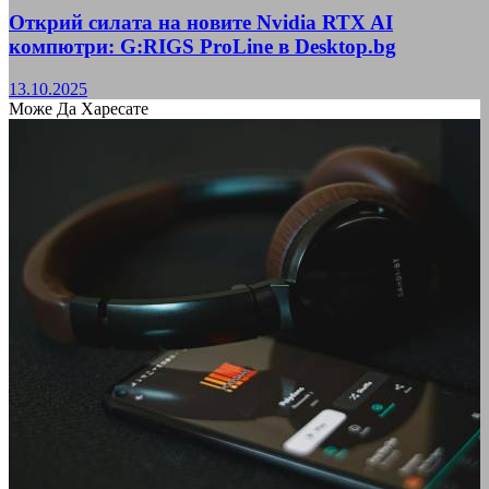
Открий силата на новите Nvidia RTX AI
компютри: G:RIGS ProLine в Desktop.bg
13.10.2025
Може Да Харесате