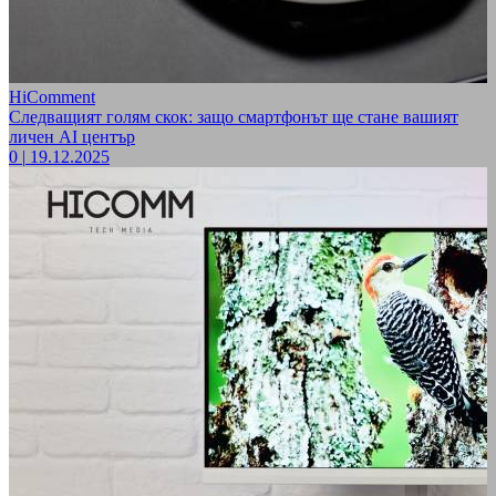
HiComment
Следващият голям скок: защо смартфонът ще стане вашият
личен AI център
0
|
19.12.2025