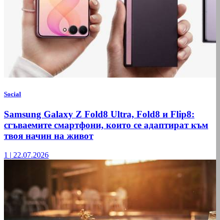
Social
Samsung Galaxy Z Fold8 Ultra, Fold8 и Flip8:
сгъваемите смартфони, които се адаптират към
твоя начин на живот
1
|
22.07.2026