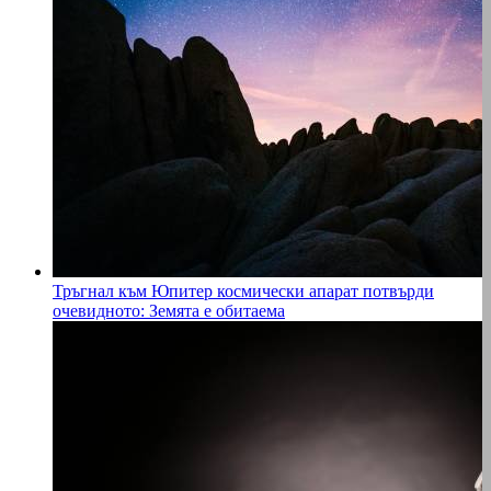
Тръгнал към Юпитер космически апарат потвърди
очевидното: Земята е обитаема