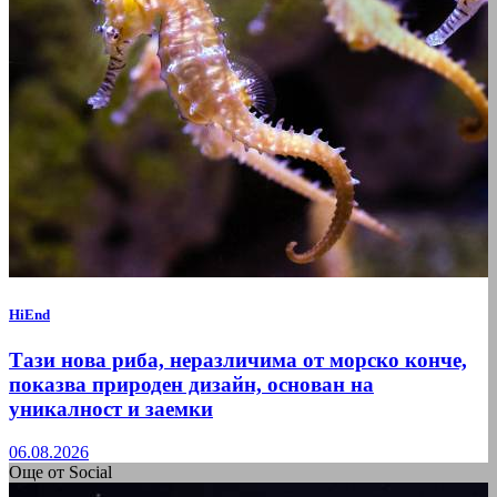
HiEnd
Тази нова риба, неразличима от морско конче,
показва природен дизайн, основан на
уникалност и заемки
06.08.2026
Още от Social