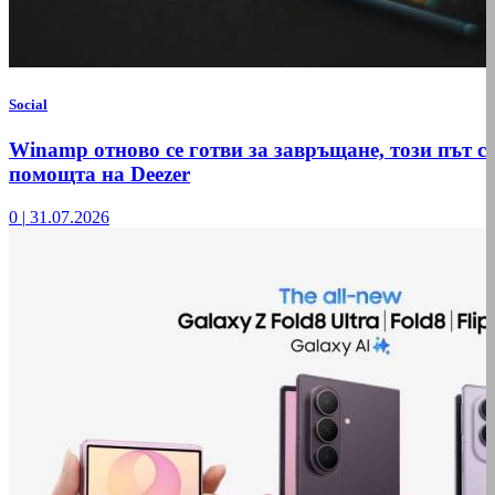
Social
Winamp отново се готви за завръщане, този път с
помощта на Deezer
0
|
31.07.2026