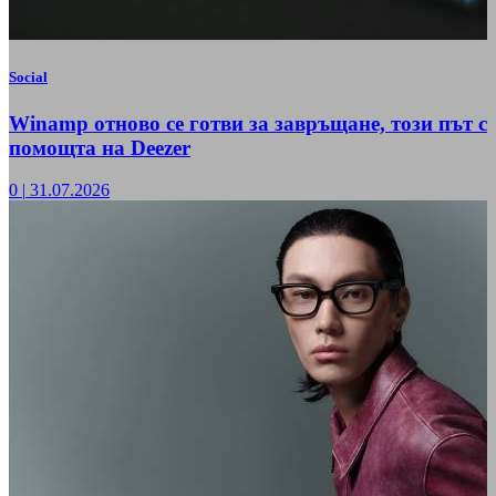
Social
Winamp отново се готви за завръщане, този път с
помощта на Deezer
0
|
31.07.2026