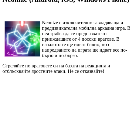
Neonize е изключително завладяваща и
предизвикателна мобилна аркадна игра. В
нея трябва да се предпазвате от
прииждащите от 4 посоки врагове. В
началото те ще идват бавно, но с
напредването на играта ще идват все по-
бързо и по-бързо.
Стреляйте по враговете си на базата на реакцията и
отблъсквайте яростните атаки. Не се отказвайте!