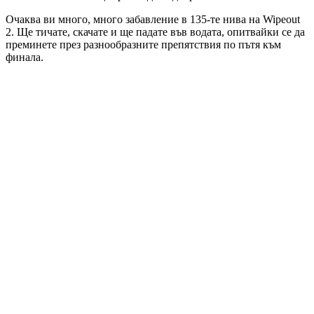
Очаква ви много, много забавление в 135-те нива на Wipeout
2. Ще тичате, скачате и ще падате във водата, опитвайки се да
преминете през разнообразните препятствия по пътя към
финала.