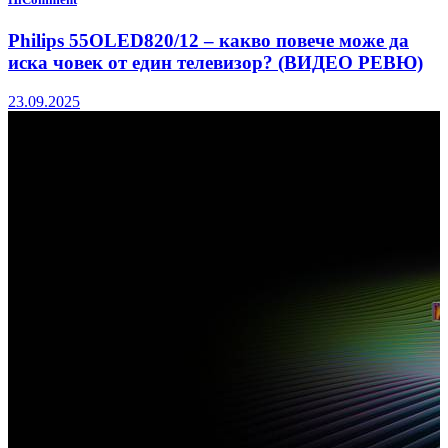
Philips 55OLED820/12 – какво повече може да
иска човек от един телевизор? (ВИДЕО РЕВЮ)
23.09.2025