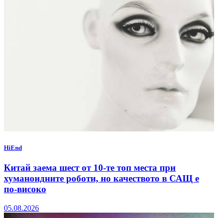
HiEnd
Китай заема шест от 10-те топ места при
хуманоидните роботи, но качеството в САЩ е
по-високо
05.08.2026