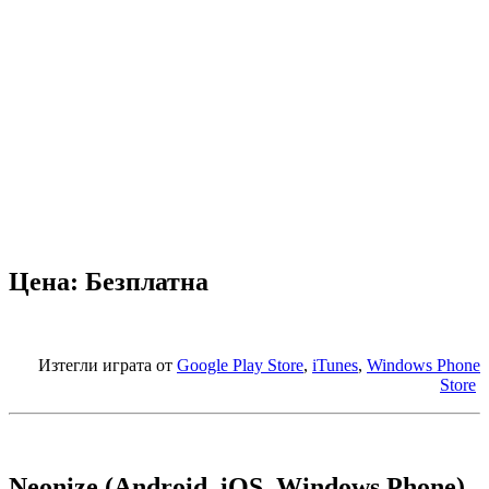
Цена: Безплатна
Изтегли играта от
Google Play Store
,
iTunes
,
Windows Phone
Store
Neonize (Android, iOS, Windows Phone)