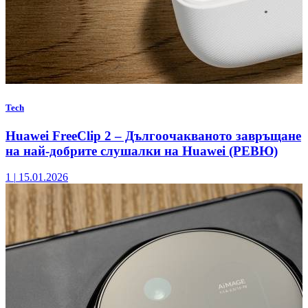
Tech
Huawei FreeClip 2 – Дългоочакваното завръщане
на най-добрите слушалки на Huawei (РЕВЮ)
1
|
15.01.2026