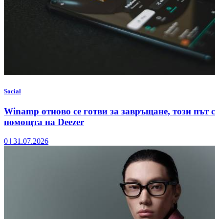
Social
Winamp отново се готви за завръщане, този път с
помощта на Deezer
0
|
31.07.2026