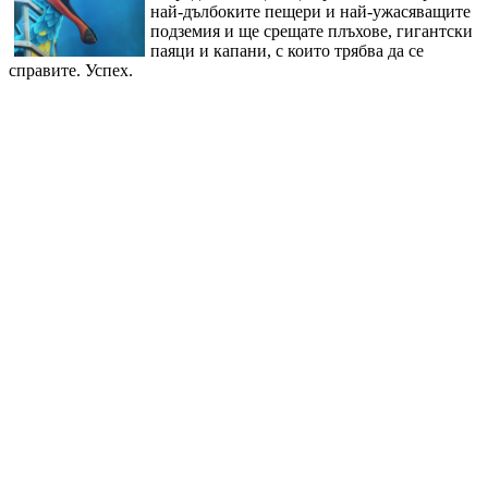
най-дълбоките пещери и най-ужасяващите
подземия и ще срещате плъхове, гигантски
паяци и капани, с които трябва да се
справите. Успех.