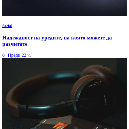
Social
Надеждност на уредите, на която можете да
разчитате
0
|
Преди 22 ч.