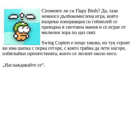
Спомняте ли си Flapy Birds? Да, тази
немного дълбокомислена игра, която
въпреки изнервящия си геймплей се
превърна в световна мания и се играе от
милиони хора по цял свят.
Swing Copters е нещо такова, но тук героят
ви има шапка с перка отгоре, с която трябва да лети нагоре,
избягвайки препятствията, които се люлеят около него.
„Наслаждавайте се“.