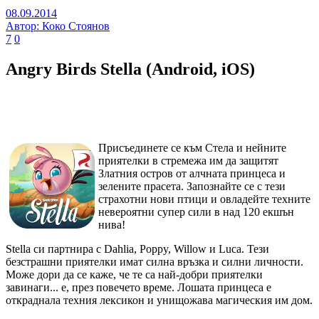
08.09.2014
Автор: Коко Стоянов
7
0
Angry Birds Stella (Android, iOS)
Присъединете се към Стела и нейните
приятелки в стремежа им да защитят
Златния остров от алчната принцеса и
зелените прасета. Запознайте се с тези
страхотни нови птици и овладейте техните
невероятни супер сили в над 120 екшън
нива!
Stella си партнира с Dahlia, Poppy, Willow и Luca. Тези
безстрашни приятелки имат силна връзка и силни личности.
Може дори да се каже, че те са най-добри приятелки
завинаги... е, през повечето време. Лошата принцеса е
откраднала техния лексикон и унищожава магическия им дом.