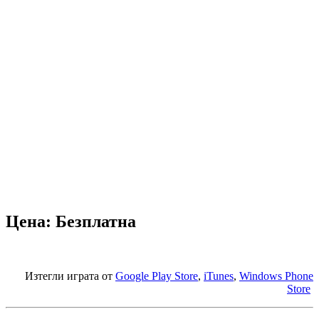
Цена: Безплатна
Изтегли играта от
Google Play Store
,
iTunes
,
Windows Phone
Store