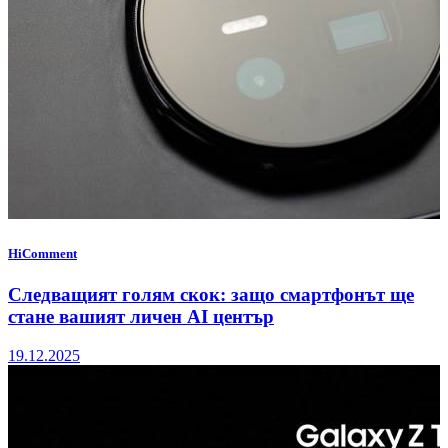
HiComment
Следващият голям скок: защо смартфонът ще
стане вашият личен AI център
19.12.2025