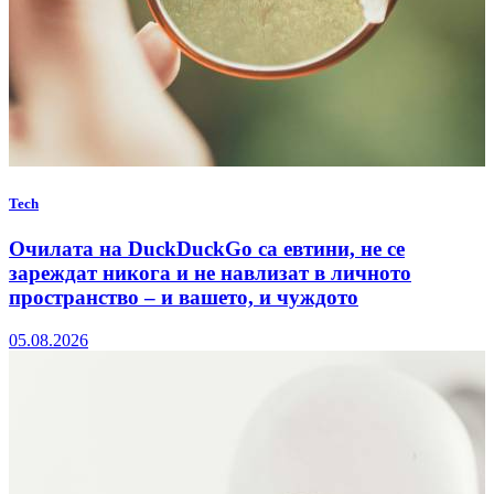
Tech
Очилата на DuckDuckGo са евтини, не се
зареждат никога и не навлизат в личното
пространство – и вашето, и чуждото
05.08.2026