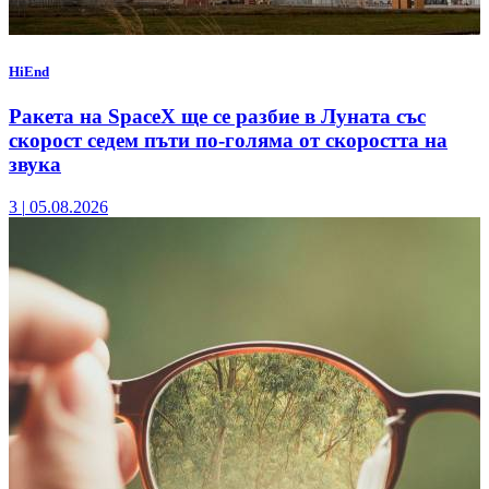
HiEnd
Ракета на SpaceX ще се разбие в Луната със
скорост седем пъти по-голяма от скоростта на
звука
3
|
05.08.2026