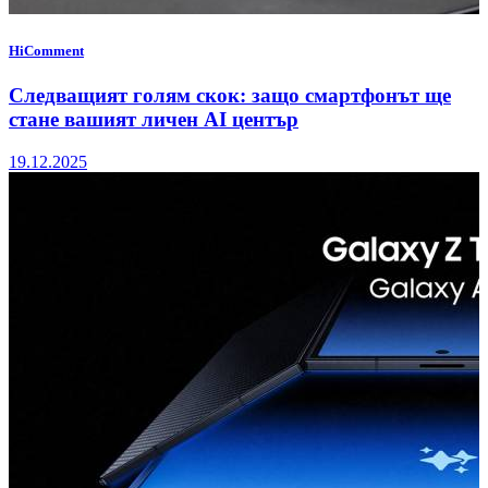
HiComment
Следващият голям скок: защо смартфонът ще
стане вашият личен AI център
19.12.2025