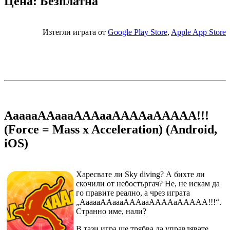
Цена: Безплатна
Изтегли играта от
Google Play Store
,
Apple App Store
AaaaaAAaaaAAAaaAAAAaAAAAA!!!
(Force = Mass x Acceleration) (Android,
iOS)
Харесвате ли Sky diving? А бихте ли
скочили от небостъргач? Не, не искам да
го правите реално, а чрез играта
„AaaaaAAaaaAAAaaAAAAaAAAAA!!!“.
Странно име, нали?
В тази игра ще трябва да управлявате