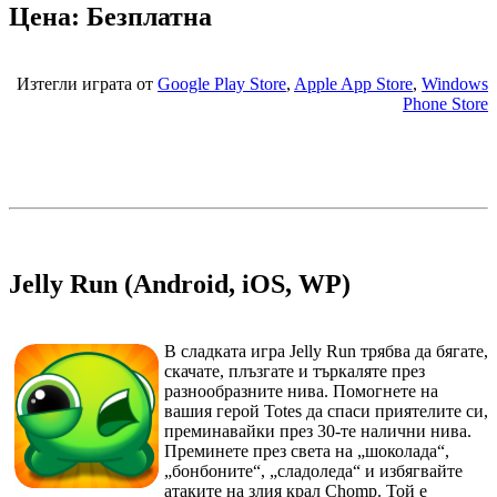
Цена: Безплатна
Изтегли играта от
Google Play Store
,
Apple App Store
,
Windows
Phone Store
Jelly Run (Android, iOS, WP)
В сладката игра Jelly Run трябва да бягате,
скачате, плъзгате и търкаляте през
разнообразните нива. Помогнете на
вашия герой Totes да спаси приятелите си,
преминавайки през 30-те налични нива.
Преминете през света на „шоколада“,
„бонбоните“, „сладоледа“ и избягвайте
атаките на злия крал Chomp. Той е