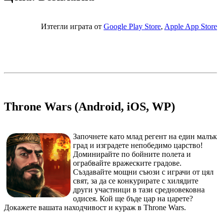
Изтегли играта от
Google Play Store
,
Apple App Store
Throne Wars (Android, iOS, WP)
Започнете като млад регент на един малък
град и изградете непобедимо царство!
Доминирайте по бойните полета и
ограбвайте вражеските градове.
Създавайте мощни съюзи с играчи от цял
свят, за да се конкурирате с хилядите
други участници в тази средновековна
одисея. Кой ще бъде цар на царете?
Докажете вашата находчивост и кураж в Throne Wars.