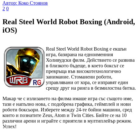
Автор: Коко Стоянов
2
0
Real Steel World Robot Boxing (Android,
iOS)
Real Steel World Robot Boxing е екшън
игра, базирана на едноименния
Холивудски филм. Действието се развива
в близкото бъдеще, в което боксът се
превръща във високотехнологично
занимание. Стоманени роботи,
управлявани от хора, се изправят един
срещу друг на ринга в безмилостна битка.
Макар че с излизането на филма имаше игра със същото име,
тази е напълно нова, с подобрена графика, геймплей и нови
роботи боксьори. Изберете между 24-те бойни машини, сред
които и познатите Zeus, Atom и Twin Cities. Бийте се на 10
различни арени и играйте с приятели в мултиплейър режим.
Успех!