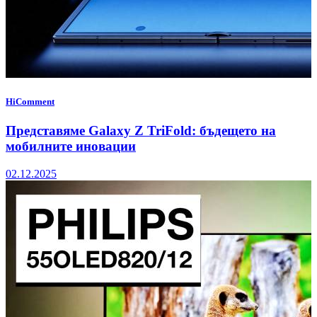
HiComment
Представяме Galaxy Z TriFold: бъдещето на
мобилните иновации
02.12.2025