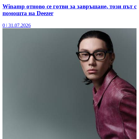
Winamp отново се готви за завръщане, този път с
помощта на Deezer
0
|
31.07.2026