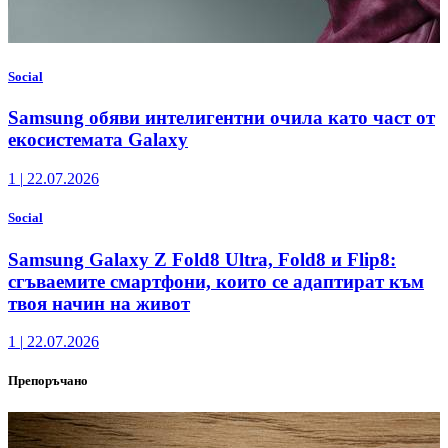
Social
Samsung обяви интелигентни очила като част от
екосистемата Galaxy
1
|
22.07.2026
Social
Samsung Galaxy Z Fold8 Ultra, Fold8 и Flip8:
сгъваемите смартфони, които се адаптират към
твоя начин на живот
1
|
22.07.2026
Препоръчано