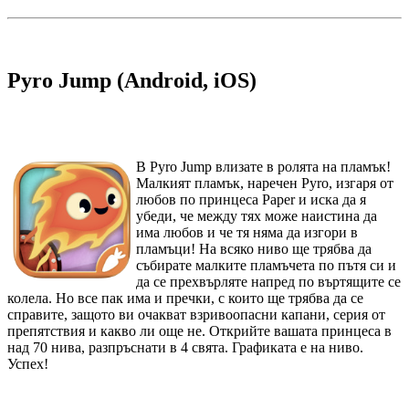
Pyro Jump (Android, iOS)
В Pyro Jump влизате в ролята на пламък!
Малкият пламък, наречен Pyro, изгаря от
любов по принцеса Paper и иска да я
убеди, че между тях може наистина да
има любов и че тя няма да изгори в
пламъци! На всяко ниво ще трябва да
събирате малките пламъчета по пътя си и
да се прехвърляте напред по въртящите се
колела. Но все пак има и пречки, с които ще трябва да се
справите, защото ви очакват взривоопасни капани, серия от
препятствия и какво ли още не. Открийте вашата принцеса в
над 70 нива, разпръснати в 4 свята. Графиката е на ниво.
Успех!