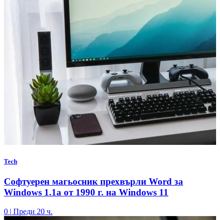
Tech
Софтуерен магьосник прехвърли Word за
Windows 1.1a от 1990 г. на Windows 11
0
|
Преди 20 ч.