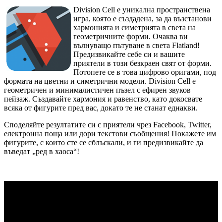
Division Cell е уникална пространствена
игра, която е създадена, за да възстанови
хармонията и симетрията в света на
геометричните форми. Очаква ви
вълнуващо пътуване в света Flatland!
Предизвикайте себе си и вашите
приятели в този безкраен свят от форми.
Потопете се в това цифрово оригами, под
формата на цветни и симетрични модели. Division Cell е
геометричен и минималистичен пъзел с ефирен звуков
пейзаж. Създавайте хармония и равенство, като докосвате
всяка от фигурите пред вас, докато те не станат еднакви.
Споделяйте резултатите си с приятели чрез Facebook, Twitter,
електронна поща или дори текстови съобщения! Покажете им
фигурите, с които сте се сблъскали, и ги предизвикайте да
въведат „ред в хаоса“!