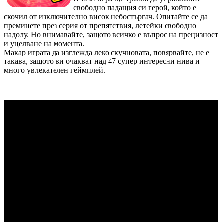
свободно падащия си герой, който е
скочил от изключително висок небостъргач. Опитайте се да
преминете през серия от препятствия, летейки свободно
надолу. Но внимавайте, защото всичко е въпрос на прецизност
и уцелване на момента.
Макар играта да изглежда леко скучновата, повярвайте, не е
такава, защото ви очакват над 47 супер интересни нива и
много увлекателен геймплей.