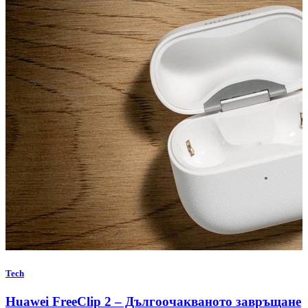
Tech
Huawei FreeClip 2 – Дългоочакваното завръщане