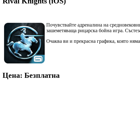
Rival Knights (iOS)
Почувствайте адреналина на средновековни
зашеметяваща рицарска бойна игра. Състеза
Очаква ви и прекрасна графика, която ням
Цена: Безплатна