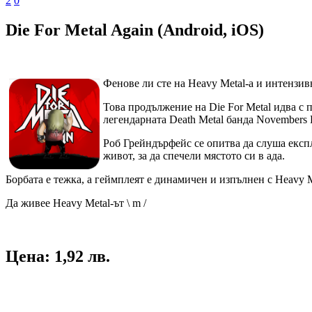
2
0
Die For Metal Again (Android, iOS)
Фенове ли сте на Heavy Metal-а и интензи
Това продължение на Die For Metal идва с 
легендарната Death Metal банда Novembers D
Роб Грейндърфейс се опитва да слуша експл
живот, за да спечели мястото си в ада.
Борбата е тежка, а геймплеят е динамичен и изпълнен с Heavy 
Да живее Heavy Metal-ът \ m /
Цена: 1,92 лв.