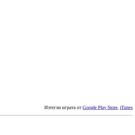
Изтегли играта от
Google Play Store
,
iTunes