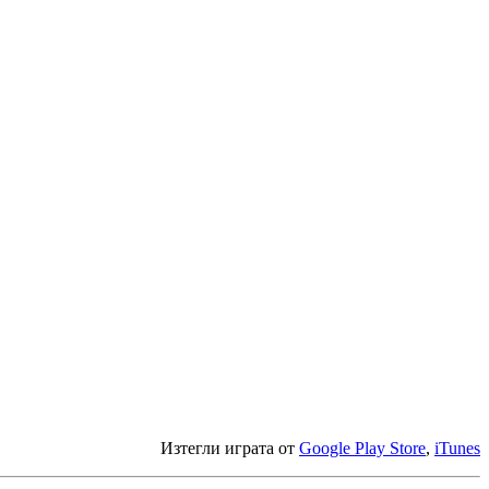
Изтегли играта от
Google Play Store
,
iTunes