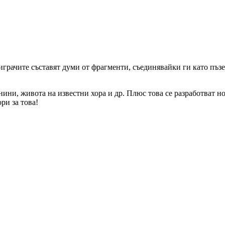
 играчите съставят думи от фрагменти, съединявайки ги като пъз
ини, живота на известни хора и др. Плюс това се разработват но
ри за това!