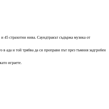
в и 45 страхотни нива. Саундтракът съдържа музика от
 в ада и той трябва да си проправи път през тъмния задгробен
като играете.