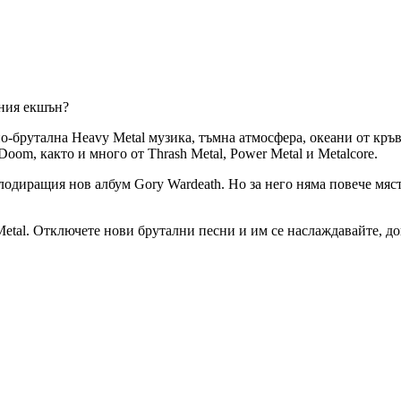
вния екшън?
по-брутална Heavy Metal музика, тъмна атмосфера, океани от кръ
oom, както и много от Thrash Metal, Power Metal и Metalcore.
одиращия нов албум Gory Wardeath. Но за него няма повече място
Metal. Отключете нови брутални песни и им се наслаждавайте, до