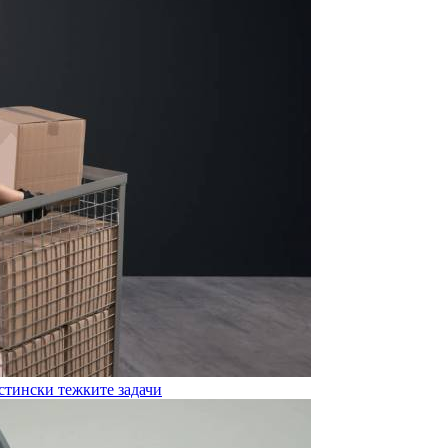
истински тежките задачи