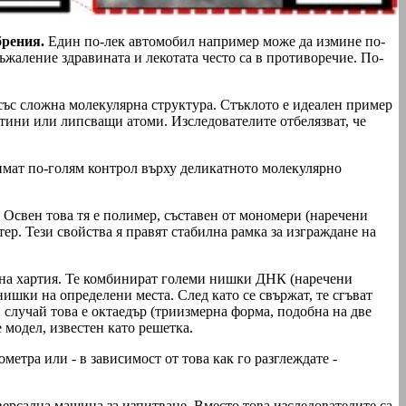
брения.
Един по-лек автомобил например може да измине по-
 съжаление здравината и лекотата често са в противоречие. По-
със сложна молекулярна структура. Стъклото е идеален пример
атини или липсващи атоми. Изследователите отбелязват, че
имат по-голям контрол върху деликатното молекулярно
 Освен това тя е полимер, съставен от мономери (наречени
р. Тези свойства я правят стабилна рамка за изграждане на
е на хартия. Те комбинират големи нишки ДНК (наречени
ишки на определени места. След като се свържат, те сгъват
 случай това е октаедър (триизмерна форма, подобна на две
 модел, известен като решетка.
етра или - в зависимост от това как го разглеждате -
ерсална машина за изпитване. Вместо това изследователите са