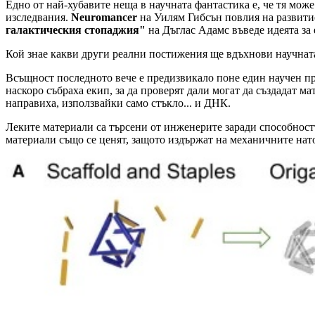
Едно от най-хубавите неща в научната фантастика е, че тя мо
изследвания.
Neuromancer
на Уилям Гибсън повлия на развитие
галактическия стопаджия"
на Дъглас Адамс въведе идеята за 
Кой знае какви други реални постижения ще вдъхнови научна
Всъщност последното вече е предизвикало поне един научен п
наскоро събраха екип, за да проверят дали могат да създадат ма
направиха, използвайки само стъкло... и ДНК.
Леките материали са търсени от инженерите заради способност
материали също се ценят, защото издържат на механичните нат