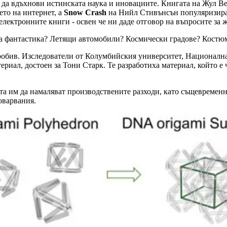
же да вдъхнови истинската наука и иновациите. Книгата на Жул В
то на интернет, а
Snow Crash
на Нийл Стивънсън популяризира 
електронните книги - освен че ни даде отговор на въпросите за ж
та фантастика? Летящи автомобили? Космически градове? Костю
робив. Изследователи от Колумбийския университет, Националн
териал, достоен за Тони Старк. Те разработиха материал, който е 
та им да намаляват производствените разходи, като същевремен
оварвания.