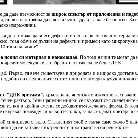
е да даде възможност за
широк спектър от приложения и подо
, но все пак трябва да е достатъчно здрав, за да е безопасен. За
малко издръжливи.
зводство може да внесе дефекти и несъвършенства в материали 
 лесно; това обаче се дължи на дефекти и примеси като микропукн
10 тона налягане".
ра новия си материал в наномащаб.
По този начин те могат да 
 подредят молекулите, а избраното от тях скеле беше ДНК.
б. Първо, тя вече съществува в природата и е широко достъпна.
 подобно на ежедневните синтетични полимери каучук и полиесте
като
"ДНК оригами",
кръстена на японското изкуство за сгъван
течен разтвор. Тези щапелни нишки се свързват със скелетните н
зи гънки в крайна сметка се добавят към желаната форма. В този
 свързват помежду си в своите точки, за да създадат повтарящ се
й силициево стъкло. Стъкленият слой е тънък само около 5 наном
решили да не запълват вътрешните пространства на решетките.
вата на новия материал чрез конвенционални методи
като унив