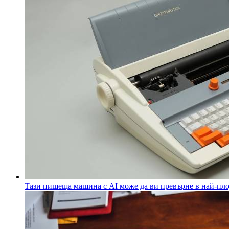
Тази пишеща машина с AI може да ви превърне в най-пл