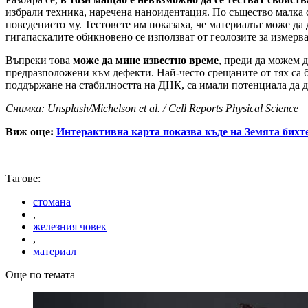
избрали техника, наречена наноидентация. По същество малка с
поведението му. Тестовете им показаха, че материалът може да 
гигапаскалите обикновено се използват от геолозите за измерв
Въпреки това
може да мине известно време
, преди да можем 
предразположени към дефекти. Най-често срещаните от тях са б
поддържане на стабилността на ДНК, са имали потенциала да до
Снимка: Unsplash/Michelson et al. / Cell Reports Physical Science
Виж още:
Интерактивна карта показва къде на Земята бихте 
Тагове:
стомана
,
железния човек
,
материал
Още по темата