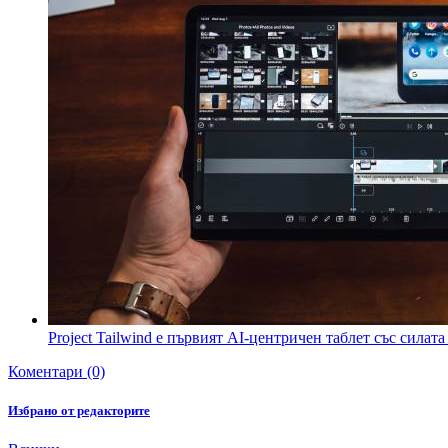
Project Tailwind е първият AI-центричен таблет със силата
Коментари (0)
Избрано от редакторите