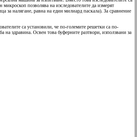
н микроскоп позволява на изследователите да измерят
ца за налягане, равна на един милиард паскала). За сравнение
ователите са установили, че по-големите решетки са по-
ба на здравина. Освен това буферните разтвори, използвани за