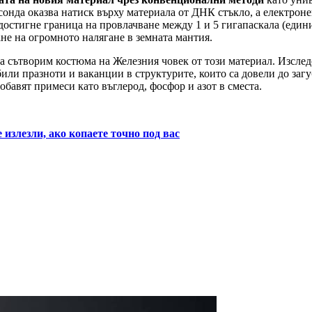
онда оказва натиск върху материала от ДНК стъкло, а електроне
достигне граница на провлачване между 1 и 5 гигапаскала (едини
ане на огромното налягане в земната мантия.
да сътворим костюма на Железния човек от този материал. Изслед
или празноти и ваканции в структурите, които са довели до загу
бавят примеси като въглерод, фосфор и азот в сместа.
излезли, ако копаете точно под вас