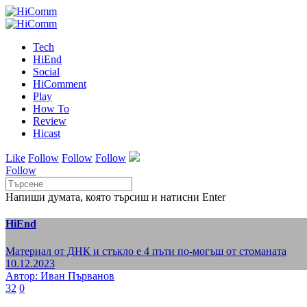
Tech
HiEnd
Social
HiComment
Play
How To
Review
Hicast
Like
Follow
Follow
Follow
Follow
Напиши думата, която търсиш и натисни Enter
HiEnd
Материал от ДНК и стъкло е 4 пъти по-могъщ от стоманата
10.12.2023
Автор: Иван Първанов
32
0