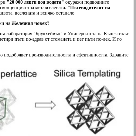
ерн
"20 000 левги под водата"
окуражи подводните
концепцията за метавселената.
"Пътеводителят на
ивота, вселената и всичко останало.
ми на
Железния човек?
ата лаборатория "Брукхейвън" и Университета на Кънектикът
четири пъти по-здрав от стоманата и пет пъти по-лек. И го
но подобряват производителността и ефективността. Здравите