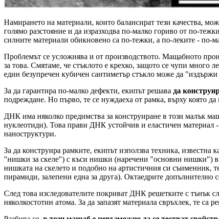
Намирането на материали, които балансират тези качества, мож
голямо разстояние и да изразходва по-малко гориво от по-тежкия
силните материали обикновено са по-тежки, а по-леките - по-
Проблемът се усложнява и от производството. Мащабното прои
за това. Смятаме, че стъклото е крехко, защото се чупи много
един безупречен кубичен сантиметър стъкло може да "издържи 
За да гарантира по-малко дефекти, екипът решава
да конструи
подреждане. Но първо, те се нуждаеха от рамка, върху която да
ДНК има няколко предимства за конструиране в този малък маща
нуклеотиди). Това прави ДНК устойчив и еластичен материал -
наноструктури.
За да конструира рамките, екипът използва техника, известна 
"нишки за скеле") с къси нишки (наречени "основни нишки") в 
нишката на скелето и подобно на артистичния си съименник, те
пирамиди, залепени една за друга). Октаедрите допълнително се
След това изследователите покриват ДНК решетките с тънък сло
няколкостотин атома. За да запазят материала свръхлек, те са 
Разбира се,
в този мащаб е невъзможно да се тестват свойст