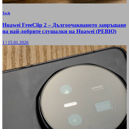
Tech
Huawei FreeClip 2 – Дългоочакваното завръщане
на най-добрите слушалки на Huawei (РЕВЮ)
1
|
15.01.2026