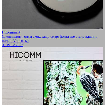
HiComment
Следващият голям скок: защо смартфонът ще стане вашият
личен AI център
0
|
19.12.2025