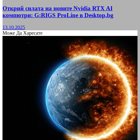
Открий силата на новите Nvidia RTX AI
компютри: G:RIGS ProLine в Desktop.bg
13.10.2025
Може Да Харесате