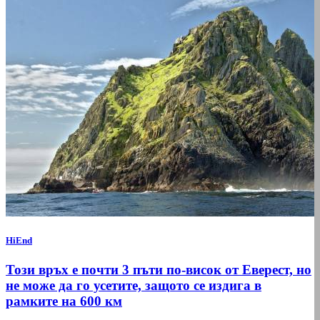
HiEnd
Този връх е почти 3 пъти по-висок от Еверест, но
не може да го усетите, защото се издига в
рамките на 600 км