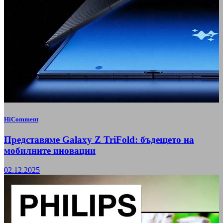
HiComment
Представяме Galaxy Z TriFold: бъдещето на
мобилните иновации
02.12.2025