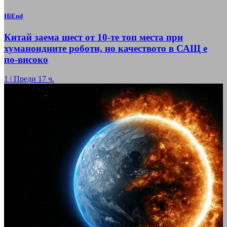
HiEnd
Китай заема шест от 10-те топ места при
хуманоидните роботи, но качеството в САЩ е
по-високо
1
|
Преди 17 ч.