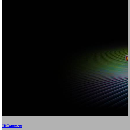
HiComment