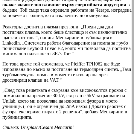
окаже значително влияние върху енергийната индустрия
в
бъдеще. Той също така определи работата на Чезаре, изградена
за повече от година, като изключително вълнуваща.
Реакторът достигна плазма през юни. „Преди два дни
постигнах плазма, което беше блестящо и съм изключително
щастлив от това“, написа Менкарини в публикация в
LinkedIn. „Системата работи благодарение на помпа за грубо
почистване Leybold Trivac E2, която ми позволява да постигна
минимално налягане от 8E-3 Torr.“
По това време той споменава, че Pfeiffer TPH062 ще бъде
използвана по-късно за постигане на термоядрен синтез. „Тази
турбомолекулна помпа в момента е изолирана чрез
дроселиращ клапан на VAT.“
„След това решетката е свързана към високоволтов проход с
номинално напрежение 30 kV, свързан с 5kV захранване на
Unilab, което ми позволява да използвам фузора в моето
училище. (Той е ограничен до 2mA изход.) Докато работех с
фузора, експериментирах с 2 решетки“, добавя Менкарини в
публикацията.
Снимка: Unsplash/Cesare Mencarini