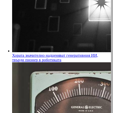
Хората значително надценяват генеративния ИИ,
твърди пионер в роботиката