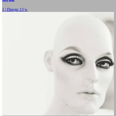
1
|
Преди 13 ч.