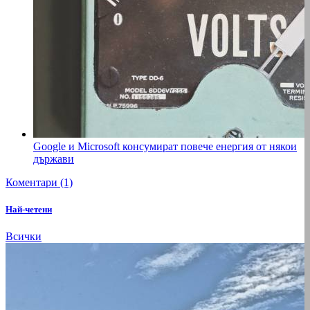
Google и Microsoft консумират повече енергия от някои
държави
Коментари (1)
Най-четени
Всички