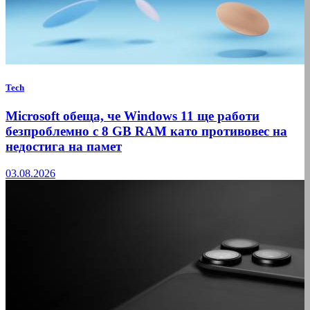
Tech
Microsoft обеща, че Windows 11 ще работи
безпроблемно с 8 GB RAM като противовес на
недостига на памет
03.08.2026