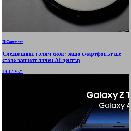
HiComment
Следващият голям скок: защо смартфонът ще
стане вашият личен AI център
19.12.2025