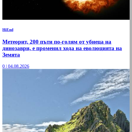
HiEnd
Метеорит, 200 пъти по-голям от убиеца на
динозаври, е променил хода на еволюцията на
Земята
0
|
04.08.2026