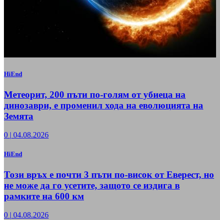
HiEnd
Метеорит, 200 пъти по-голям от убиеца на
динозаври, е променил хода на еволюцията на
Земята
0
|
04.08.2026
HiEnd
Този връх е почти 3 пъти по-висок от Еверест, но
не може да го усетите, защото се издига в
рамките на 600 км
0
|
04.08.2026