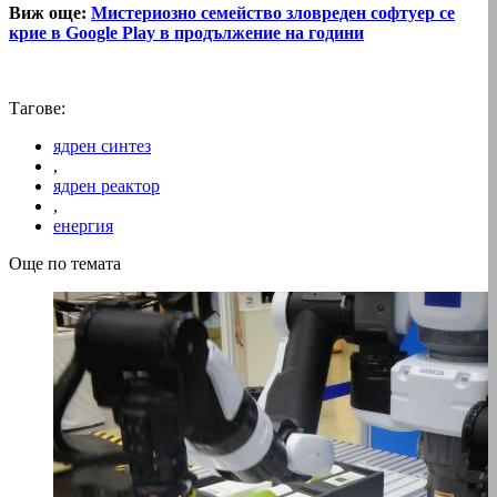
Виж още:
Мистериозно семейство зловреден софтуер се
крие в Google Play в продължение на години
Тагове:
ядрен синтез
,
ядрен реактор
,
енергия
Още по темата